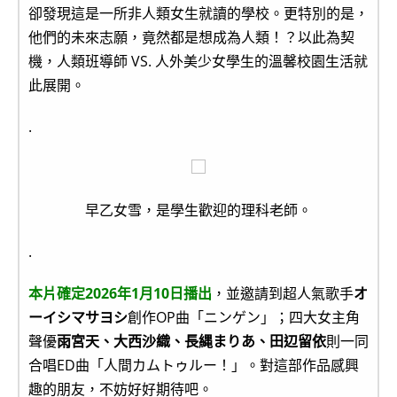
卻發現這是一所非人類女生就讀的學校。更特別的是，
他們的未來志願，竟然都是想成為人類！？以此為契
機，人類班導師 VS. 人外美少女學生的溫馨校園生活就
此展開。
.
早乙女雪，是學生歡迎的理科老師。
.
本片確定
2026年1月10日播出
，並邀請到超人氣歌手
オ
ーイシマサヨシ
創作OP曲「ニンゲン」；四大女主角
聲優
雨宮天、大西沙織、長縄まりあ、田辺留依
則一同
合唱ED曲「人間カムトゥルー！」。對這部作品感興
趣的朋友，不妨好好期待吧。