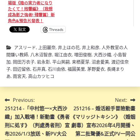
場版《陰の実力者になり
たくて！残響編》（我想
成為影之強者! 殘響篇）新
角色&預告片發表！
Threads
アスリード
,
上田麗奈
,
井上ほの花
,
井上和彦
,
人外教室の人
間嫌い教師
,
八木沼智彦
,
堀江由衣
,
増田俊樹
,
大西沙織
,
小島智
加
,
岡田万衣子
,
岩永彰
,
平山英嗣
,
来栖夏芽
,
沼倉愛美
,
渡辺佳奈
子
,
田辺留依
,
石井真
,
石川由依
,
福圓美里
,
茅野愛衣
,
長縄まり
あ
,
雨宮天
,
高山カツヒコ
文
Previous:
Next:
251214 -「中村悠一×大西沙
251216 – 婚活殺手冒險動畫
章
織」加入戰場！新動畫《勇者
《マリッジトキシン》（婚姻
導
刑に処す》（判處勇者刑）宣
劇毒）宣布2026年4月開播、
布2026/1/3放送、新PV大公
第二批聲優&正式PV一同公
覽