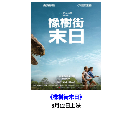
《橡樹街末日》
8月12日上映