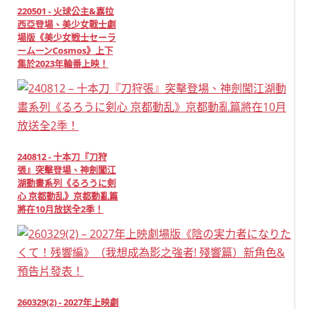
220501 - 火球公主&嘉拉
西亞登場、美少女戰士劇
場版《美少女戦士セーラ
ームーンCosmos》上下
集於2023年輪番上映！
240812 - 十本刀『刀狩
張』突擊登場、神劍闖江
湖動畫系列《るろうに剣
心 京都動乱》京都動亂篇
將在10月放送全2季！
260329(2) - 2027年上映劇