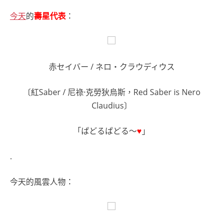
今天
的
壽星代表
：
赤セイバー / ネロ・クラウディウス
〔紅Saber / 尼祿·克勞狄烏斯，Red Saber is Nero
Claudius〕
「ぱどるぱどる～
♥
」
.
今天的風雲人物：