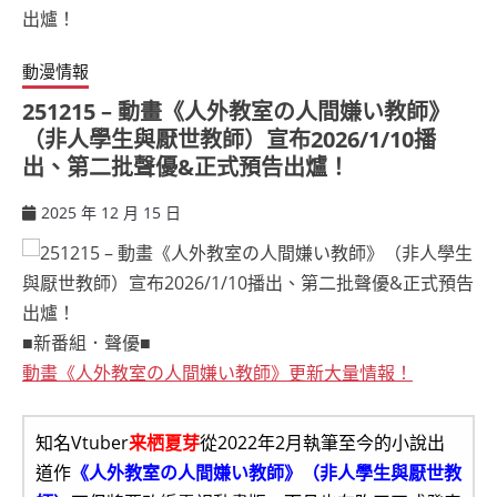
動漫情報
251215 – 動畫《人外教室の人間嫌い教師》
（非人學生與厭世教師）宣布2026/1/10播
出、第二批聲優&正式預告出爐！
2025 年 12 月 15 日
ccsx
■新番組．聲優■
動畫《人外教室の人間嫌い教師》更新大量情報！
知名Vtuber
来栖夏芽
從2022年2月執筆至今的小說出
道作
《人外教室の人間嫌い教師》（非人學生與厭世教