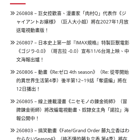
260808 – 巨女控歡喜、漫畫家「肉村Q」代表作《ジ
ャイアントお嬢様》（巨人大小姐）將在2027年1月放
送電視動畫版！
260807 – 日本史上第一部『IMAX規格』特製巨獸電影
《ゴジラ-0.0》（哥吉拉 -0.0）宣布11/6台灣上映、中
文海報出爐！
260806 – 動畫《Re:ゼロ 4th season》（Re: 從零開始
的異世界生活第4季）後半第12~19話「奪還編」將在
12日播出！
260805 – 線上連載漫畫《ニセモノの錬金術師》（冒
牌鍊金術師）將改編電視動畫、奴隸女主角「諾拉」海
報公開中！
260803 – 搞笑動畫《Fate/Grand Order 藤丸立香はわ
からないSeason4》（搞不懂的藤丸立香 第4季）將在