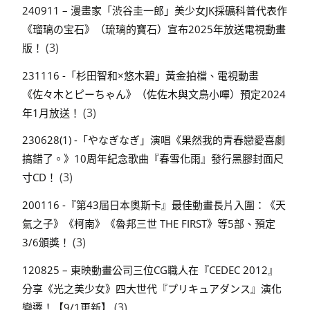
240911 – 漫畫家「渋谷圭一郎」美少女JK採礦科普代表作
《瑠璃の宝石》（琉璃的寶石）宣布2025年放送電視動畫
(3)
版！
231116 -「杉田智和×悠木碧」黃金拍檔、電視動畫
《佐々木とピーちゃん》（佐佐木與文鳥小嗶）預定2024
(3)
年1月放送！
230628(1) -「やなぎなぎ」演唱《果然我的青春戀愛喜劇
搞錯了。》10周年紀念歌曲『春雪化雨』發行黑膠封面尺
(3)
寸CD！
200116 -『第43屆日本奧斯卡』最佳動畫長片入圍：《天
氣之子》《柯南》《魯邦三世 THE FIRST》等5部、預定
(3)
3/6頒獎！
120825 – 東映動畫公司三位CG職人在『CEDEC 2012』
分享《光之美少女》四大世代『プリキュアダンス』演化
(3)
變遷！【9/1更新】