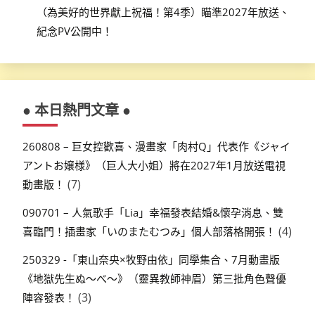
（為美好的世界獻上祝福！第4季）瞄準2027年放送、
紀念PV公開中！
● 本日熱門文章 ●
260808 – 巨女控歡喜、漫畫家「肉村Q」代表作《ジャイ
アントお嬢様》（巨人大小姐）將在2027年1月放送電視
(7)
動畫版！
090701 – 人氣歌手「Lia」幸福發表結婚&懷孕消息、雙
(4)
喜臨門！插畫家「いのまたむつみ」個人部落格開張！
250329 -「東山奈央×牧野由依」同學集合、7月動畫版
《地獄先生ぬ～べ～》（靈異教師神眉）第三批角色聲優
(3)
陣容發表！