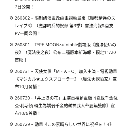
7日公開！
260802 – 限制級漫畫改編電視動畫版《魔都精兵のス
レイブ3》（魔都精兵的奴隸 第3季）書法海報&首支
PV一同公開！
260801 – TYPE-MOON×ufotable劇場版《魔法使いの
夜》（魔法使之夜）公布二種版本新海報、預定11/20
首映！
260731 – 天使女僕「M・A・O」加入主演、電視動畫
《マジカル★エクスプローラー》（魔法★探險家）宣
布10月開播！
260730 -「井上ほの花」主演電視動畫版《亂世千金倪
亞·利斯頓 轉生為嬌弱千金的弒神武人華麗無雙錄》宣
布10/6首播！
260729 – 動畫《この素晴らしい世界に祝福を！4》