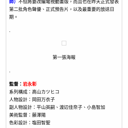
師）
不但將要改編電視動畫版，而且也在昨天正式發表
第二批角色聲優、正式預告片，以及最重要的放送日
期。
.
第一張海報
.
監督：
岩永彰
系列構成：高山カツヒコ
人物設計：岡田万衣子
副人物設計：平山英嗣、渡辺佳奈子、小島智加
美術監督：藤澤陽
色彩設計：塩田智聖