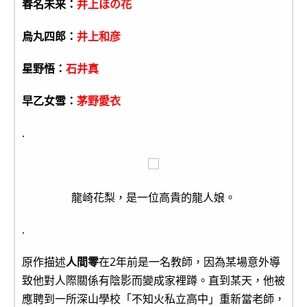
春名未来：
井上ほの花
烏丸四郎：
井上和彦
星野悟：
石井真
早乙女雪：
茅野愛衣
.
龍崎花梨，是一位高貴的龍人娘。
.
原作描述
人間零
在2年前是一名教師，因為某場意外導
致他對人際關係有陰影而變成家裡蹲。直到某天，他被
應聘到一所深山學校「不知火私立高中」重新當老師，