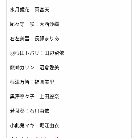
水月鏡花：雨宮天
尾々守一咲：大西沙織
右左美彗：長縄まりあ
羽根田トバリ：田辺留依
龍崎カリン：沼倉愛美
根津万智：福圓美里
黒澤寧々子：上田麗奈
若葉葵：石川由依
小此鬼マキ：堀江由衣