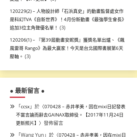
120229(2) – 人物設計師「石浜真史」的動畫監督處女作
是科幻TVA《自新世界》！4月份新動畫《最強學生會長》
(3)
追加3位主角聲優名單！
120206(1) – 『第39屆動畫安妮獎』獲獎名單出爐、《飆
風雷哥 Rango》為最大贏家！今天是台北國際書展第6天
(3)
壓軸。
● 最新留言 ●
「
」於〈
ccsx
070428 – 赤井孝美，因在mixi日記發表
不當言論而辭去GAINAX取締役。【2017年11月24日
〉發佈留言
更新照片】
「
Wang Yun
」於〈
070428 – 赤井孝美，因在mixi日