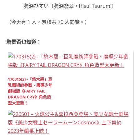
蔓深ひすい〔蔓深翡翠，Hisui Tsurumi〕
（今天有 1 人，累積共 70 人閱覽。）
您是否也知道：
170315(2) -「悠木碧」巨
乳魔術師參戰、魔導少年
劇場版《FAIRY TAIL
DRAGON CRY》角色造
型大更新！