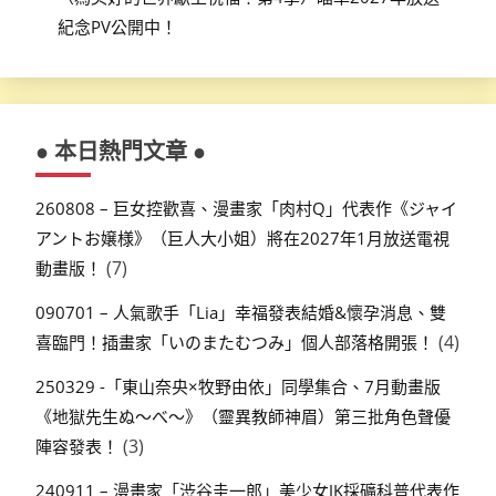
紀念PV公開中！
● 本日熱門文章 ●
260808 – 巨女控歡喜、漫畫家「肉村Q」代表作《ジャイ
アントお嬢様》（巨人大小姐）將在2027年1月放送電視
(7)
動畫版！
090701 – 人氣歌手「Lia」幸福發表結婚&懷孕消息、雙
(4)
喜臨門！插畫家「いのまたむつみ」個人部落格開張！
250329 -「東山奈央×牧野由依」同學集合、7月動畫版
《地獄先生ぬ～べ～》（靈異教師神眉）第三批角色聲優
(3)
陣容發表！
240911 – 漫畫家「渋谷圭一郎」美少女JK採礦科普代表作