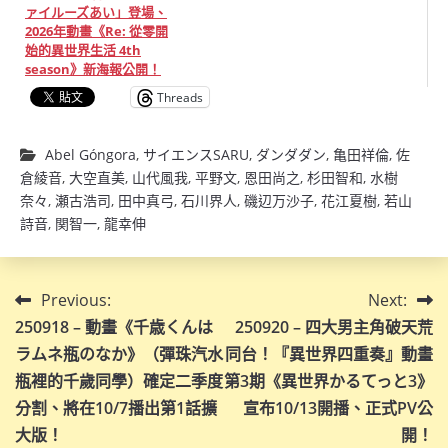
ァイルーズあい」登場、
2026年動畫《Re: 從零開
始的異世界生活 4th
season》新海報公開！
Threads
Abel Góngora
,
サイエンスSARU
,
ダンダダン
,
亀田祥倫
,
佐
倉綾音
,
大空直美
,
山代風我
,
平野文
,
恩田尚之
,
杉田智和
,
水樹
奈々
,
瀬古浩司
,
田中真弓
,
石川界人
,
磯辺万沙子
,
花江夏樹
,
若山
詩音
,
関智一
,
龍幸伸
文
Previous:
Next:
250918 – 動畫《千歳くんは
250920 – 四大男主角破天荒
章
ラムネ瓶のなか》（彈珠汽水
同台！『異世界四重奏』動畫
導
瓶裡的千歲同學）確定二季度
第3期《異世界かるてっと3》
分割、將在10/7播出第1話擴
宣布10/13開播、正式PV公
覽
大版！
開！