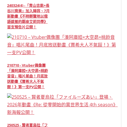
240324(4) -「青山吉能×長
谷川育美」加入陣容、7月
新動畫《不時輕聲地以俄
語遮羞的鄰座艾莉同學》
首支預告片公開！
210710 - Vtuber偶像團
「湊阿庫婭×大空昴×桃鈴
音音」唱片尾曲！月底放
送動畫《賈希大人不氣
餒！》第一支PV公開！
250525 - 賢者夏烏拉「フ