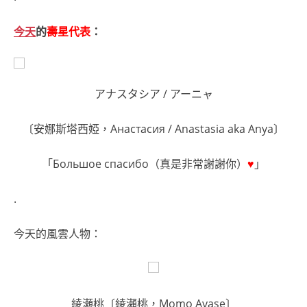
今天
的
壽星代表
：
アナスタシア / アーニャ
〔安娜斯塔西婭，Анастасия / Anastasia aka Anya〕
「Большое спасибо（真是非常謝謝你）
♥
」
.
今天的風雲人物：
綾瀬桃〔綾瀨桃，Momo Ayase〕