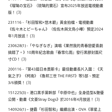
《瑠璃の宝石》（琉璃的寶石）宣布2025年放送電視動畫
(3)
版！
231116 -「杉田智和×悠木碧」黃金拍檔、電視動畫
《佐々木とピーちゃん》（佐佐木與文鳥小嗶）預定2024
(3)
年1月放送！
230628(1) -「やなぎなぎ」演唱《果然我的青春戀愛喜劇
搞錯了。》10周年紀念歌曲『春雪化雨』發行黑膠封面尺
(3)
寸CD！
200116 -『第43屆日本奧斯卡』最佳動畫長片入圍：《天
氣之子》《柯南》《魯邦三世 THE FIRST》等5部、預定
(3)
3/6頒獎！
151225(3) – 港口黑手黨幹部「中原中也」全身造型&聲優
(3)
公開、動畫《文豪Stray Dogs》於2016年4月放送！
140926(1) – 捷霸「杉田智和」繼續出演、OVA《翠星上