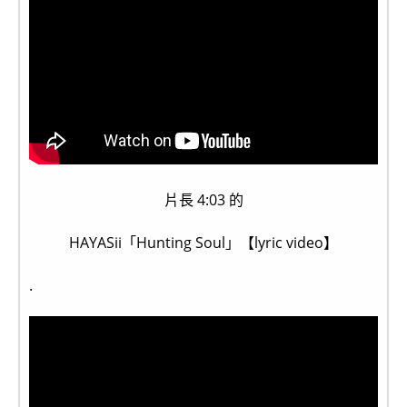
片長 4:03 的
HAYASii「Hunting Soul」【lyric video】
.