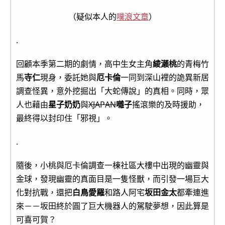
（疑似本人的
噗浪文章
）
.
回顧本季第二期的劇情，高中生女主角
綾瀨桃
的青梅竹
馬
寺仁
現身，委託她與
厄卡倫
一同到深山裡的詭異新居
調查怪異，意外挖掘出「大蛇傳說」的真相。同時，眾
人也藉由
星子奶奶
與
XJAPAN
囃子
搖滾樂的及時援助，
最終得以封印住「邪視」。
.
隨後，小桃與厄卡倫調查一棟社區大樓中出現的幽靈與
金球，發現幽靈的真面目是一隻怪獸，而引發一場巨大
化對抗戰，還把
白鳥愛羅
和路人阿宅
坂田金太
都牽連進
來－－坂田終於圓了巨大機器人的駕駛夢想，因此算是
可喜可賀？