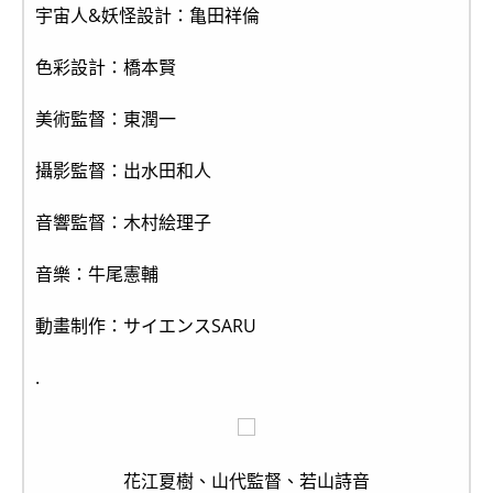
宇宙人&妖怪設計：亀田祥倫
色彩設計：橋本賢
美術監督：東潤一
攝影監督：出水田和人
音響監督：木村絵理子
音樂：牛尾憲輔
動畫制作：サイエンスSARU
.
花江夏樹、山代監督、若山詩音