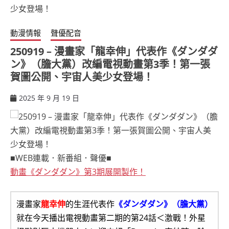
動漫情報
聲優配音
250919 – 漫畫家「龍幸伸」代表作《ダンダダ
ン》（膽大黨）改編電視動畫第3季！第一張
賀圖公開、宇宙人美少女登場！
2025 年 9 月 19 日
ccsx
■WEB連載．新番組．聲優■
動畫《ダンダダン》第3期展開製作！
漫畫家
龍幸伸
的生涯代表作
《ダンダダン》（膽大黨）
就在今天播出電視動畫第二期的第24話＜激戰！外星