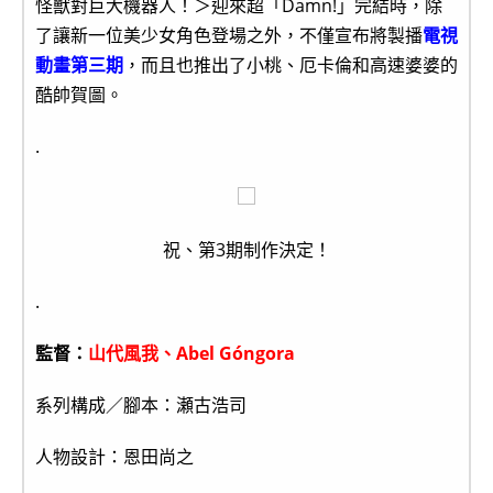
怪獸對巨大機器人！＞迎來超「Damn!」完結時，除
了讓新一位美少女角色登場之外，不僅宣布將製播
電視
動畫第三期
，而且也推出了小桃、厄卡倫和高速婆婆的
酷帥賀圖。
.
祝、第3期制作決定！
.
監督：
山代風我、Abel Góngora
系列構成／腳本：瀬古浩司
人物設計：恩田尚之