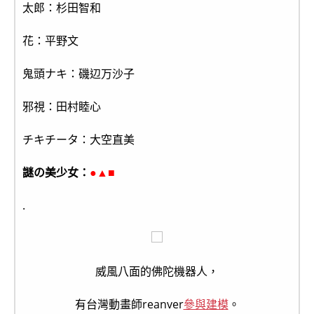
太郎：杉田智和
花：平野文
鬼頭ナキ：磯辺万沙子
邪視：田村睦心
チキチータ：大空直美
謎の美少女：
●▲■
.
威風八面的佛陀機器人，
有台灣動畫師reanver
參與建模
。