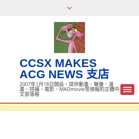
Skip
to
content
CCSX MAKES
ACG NEWS 支店
2007年1月18日開設，提供動畫、聲優、漫
畫、特攝、電影、MADmovie等情報的正體中
文部落格