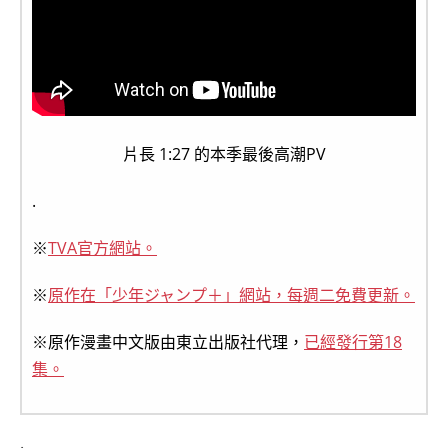
片長 1:27 的本季最後高潮PV
.
※
TVA官方網站。
※
原作在「少年ジャンプ＋」網站，每週二免費更新。
※原作漫畫中文版由東立出版社代理，
已經發行第18
集。
.