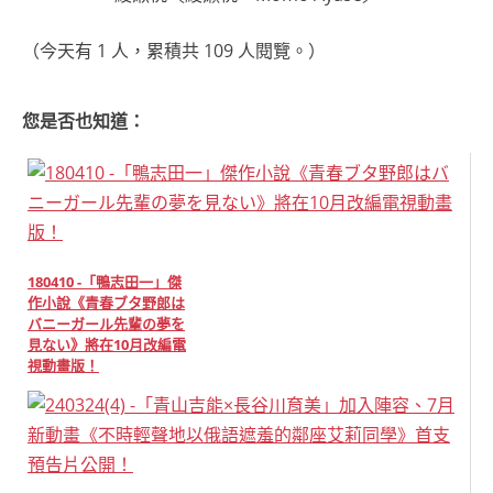
（今天有 1 人，累積共 109 人閱覽。）
您是否也知道：
180410 -「鴨志田一」傑
作小說《青春ブタ野郎は
バニーガール先輩の夢を
見ない》將在10月改編電
視動畫版！