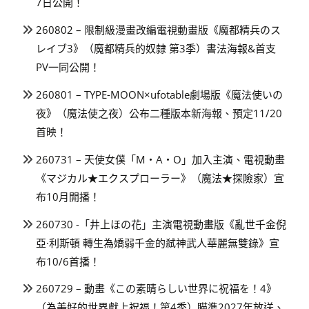
7日公開！
260802 – 限制級漫畫改編電視動畫版《魔都精兵のス
レイブ3》（魔都精兵的奴隸 第3季）書法海報&首支
PV一同公開！
260801 – TYPE-MOON×ufotable劇場版《魔法使いの
夜》（魔法使之夜）公布二種版本新海報、預定11/20
首映！
260731 – 天使女僕「M・A・O」加入主演、電視動畫
《マジカル★エクスプローラー》（魔法★探險家）宣
布10月開播！
260730 -「井上ほの花」主演電視動畫版《亂世千金倪
亞·利斯頓 轉生為嬌弱千金的弒神武人華麗無雙錄》宣
布10/6首播！
260729 – 動畫《この素晴らしい世界に祝福を！4》
（為美好的世界獻上祝福！第4季）瞄準2027年放送、