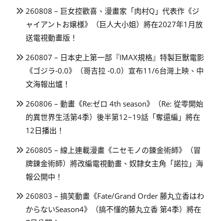
260808 – 巨女控歡喜、漫畫家「肉村Q」代表作《ジ
ャイアントお嬢様》（巨人大小姐）將在2027年1月放
送電視動畫版！
260807 – 日本史上第一部『IMAX規格』特製巨獸電影
《ゴジラ-0.0》（哥吉拉 -0.0）宣布11/6台灣上映、中
文海報出爐！
260806 – 動畫《Re:ゼロ 4th season》（Re: 從零開始
的異世界生活第4季）後半第12~19話「奪還編」將在
12日播出！
260805 – 線上連載漫畫《ニセモノの錬金術師》（冒
牌鍊金術師）將改編電視動畫、奴隸女主角「諾拉」海
報公開中！
260803 – 搞笑動畫《Fate/Grand Order 藤丸立香はわ
からないSeason4》（搞不懂的藤丸立香 第4季）將在