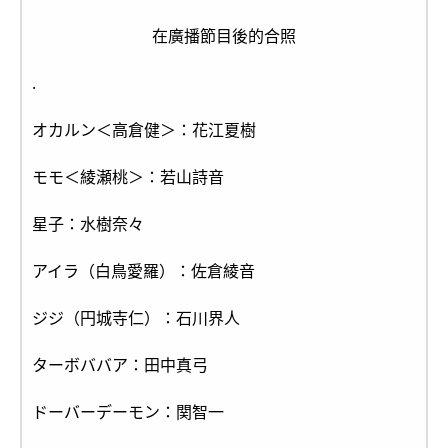
在廣播節目後的合照
.
オカルン＜高倉健＞：花江夏樹
モモ＜綾瀬桃＞：若山詩音
星子：水樹奈々
アイラ（白鳥愛羅）：佐倉綾音
ジジ（円城寺仁）：石川界人
ターボババア：田中真弓
ドーバーデーモン：関智一