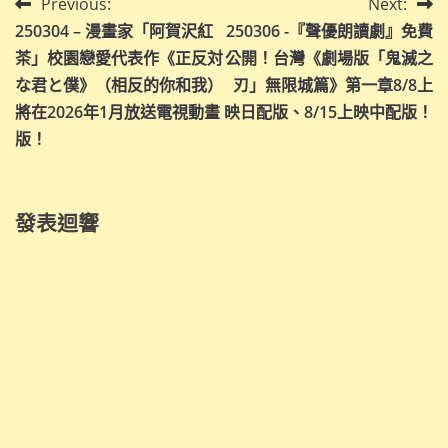
文
Previous:
Next:
250304 – 漫畫家「阿賀沢紅
250306 -『聲優朗讀劇』免費
章
茶」校園戀愛代表作《正反対
公開！台灣《劇場版「鬼滅之
導
な君と僕》（相反的你和我）
刃」無限城篇》第一章8/8上
將在2026年1月放送電視動畫
映日配版、8/15上映中配版！
覽
版！
發表迴響