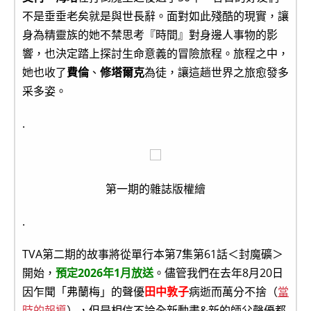
不是垂垂老矣就是與世長辭。面對如此殘酷的現實，讓
身為精靈族的她不禁思考『時間』對身邊人事物的影
響，也決定踏上探討生命意義的冒險旅程。旅程之中，
她也收了
費倫
、
修塔爾克
為徒，讓這趟世界之旅愈發多
采多姿。
.
第一期的雜誌版權繪
.
TVA第二期的故事將從單行本第7集第61話＜封魔礦＞
開始，
預定2026年1月放送
。儘管我們在去年8月20日
因乍聞「弗蘭梅」的聲優
田中敦子
病逝而萬分不捨（
當
時的報導
），但是相信不論全新動畫&新的師父聲優都