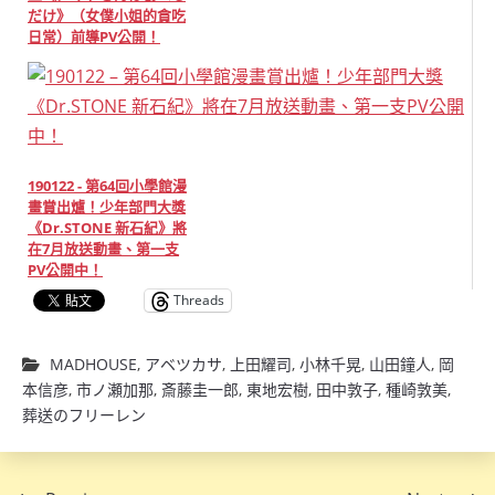
だけ》（女僕小姐的貪吃
日常）前導PV公開！
190122 - 第64回小學館漫
畫賞出爐！少年部門大獎
《Dr.STONE 新石紀》將
在7月放送動畫、第一支
PV公開中！
Threads
MADHOUSE
,
アベツカサ
,
上田耀司
,
小林千晃
,
山田鐘人
,
岡
本信彦
,
市ノ瀬加那
,
斎藤圭一郎
,
東地宏樹
,
田中敦子
,
種崎敦美
,
葬送のフリーレン