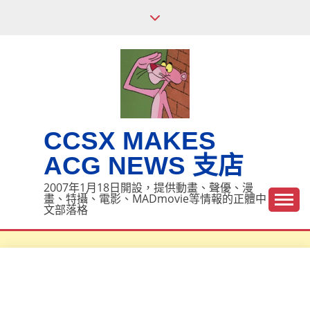
Skip
to
content
CCSX MAKES
ACG NEWS 支店
2007年1月18日開設，提供動畫、聲優、漫
畫、特攝、電影、MADmovie等情報的正體中
文部落格