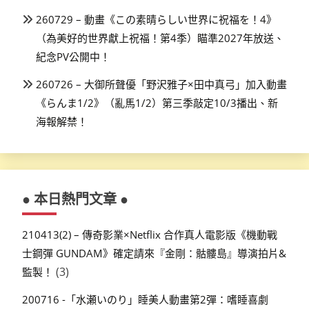
260729 – 動畫《この素晴らしい世界に祝福を！4》
（為美好的世界獻上祝福！第4季）瞄準2027年放送、
紀念PV公開中！
260726 – 大御所聲優「野沢雅子×田中真弓」加入動畫
《らんま1/2》（亂馬1/2）第三季敲定10/3播出、新
海報解禁！
● 本日熱門文章 ●
210413(2) – 傳奇影業×Netflix 合作真人電影版《機動戰
士鋼彈 GUNDAM》確定請來『金剛：骷髏島』導演拍片&
(3)
監製！
200716 -「水瀬いのり」睡美人動畫第2彈：嗜睡喜劇