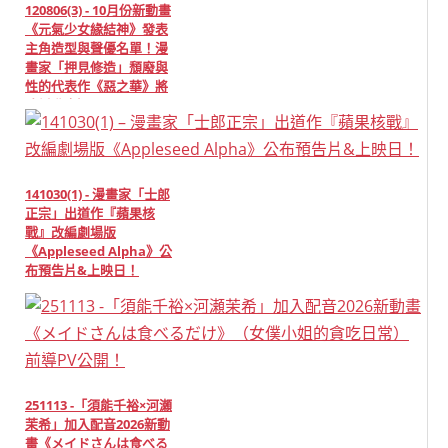
120806(3) - 10月份新動畫
《元氣少女緣結神》發表
主角造型與聲優名單！漫
畫家「押見修造」頹廢與
性的代表作《惡之華》將
改編動畫版！
141030(1) - 漫畫家「士郎
正宗」出道作『蘋果核
戰』改編劇場版
《Appleseed Alpha》公
布預告片&上映日！
251113 -「須能千裕×河瀬
茉希」加入配音2026新動
畫《メイドさんは食べる