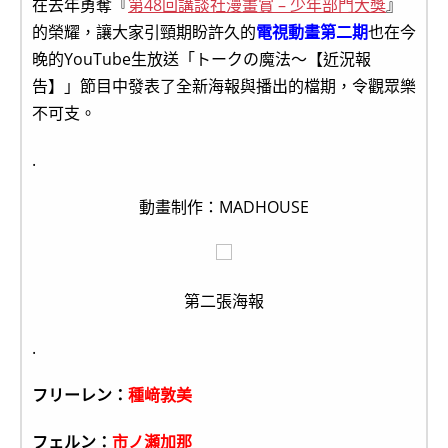
在去年勇奪『
第48回講談社漫畫賞 – 少年部門大獎
』
的榮耀，讓大家引頸期盼許久的
電視動畫第二期
也在今
晚的YouTube生放送「トークの魔法～【近況報
告】」節目中發表了全新海報與播出的檔期，令觀眾樂
不可支。
.
動畫制作：MADHOUSE
第二張海報
.
フリーレン：
種﨑敦美
フェルン：
市ノ瀬加那