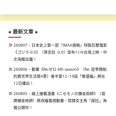
● 最新文章 ●
260807 – 日本史上第一部『IMAX規格』特製巨獸電影
《ゴジラ-0.0》（哥吉拉 -0.0）宣布11/6台灣上映、中
文海報出爐！
260806 – 動畫《Re:ゼロ 4th season》（Re: 從零開始
的異世界生活第4季）後半第12~19話「奪還編」將在
12日播出！
260805 – 線上連載漫畫《ニセモノの錬金術師》（冒
牌鍊金術師）將改編電視動畫、奴隸女主角「諾拉」海
報公開中！