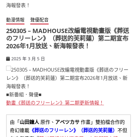
動漫情報
聲優配音
250305 – MADHOUSE改編電視動畫版《葬送
のフリーレン》（葬送的芙莉蓮）第二期宣布
2026年1月放送、新海報發表！
2025 年 3 月 5 日
ccsx
■新番組．聲優■
動畫《葬送のフリーレン》第二期更新情報！
由「
山田鐘人
原作、
アベツカサ
作畫」雙拍檔合作的
奇幻連載
《葬送のフリーレン》（葬送的芙莉蓮）
不但