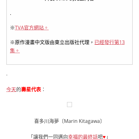
.
※
TVA官方網站。
※原作漫畫中文版由東立出版社代理，
已經發行第13
集。
.
今天
的
壽星代表
：
喜多川海夢〔Marin Kitagawa〕
「讓我們一同邁向
幸福的最終話
吧
♥
」