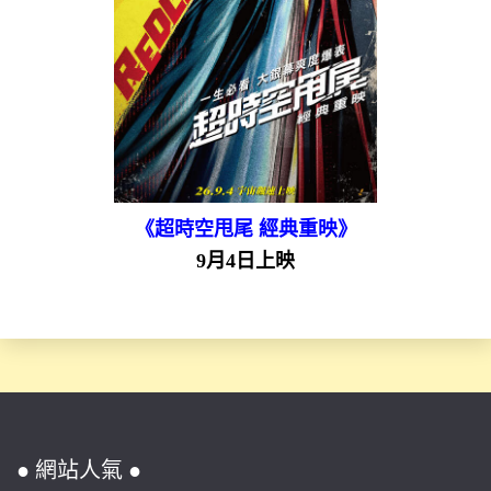
《超時空甩尾 經典重映》
9月4日上映
● 網站人氣 ●