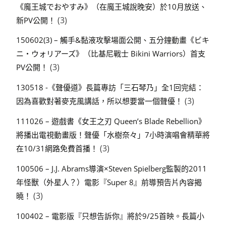
《魔王城でおやすみ》（在魔王城說晚安）於10月放送、
(3)
新PV公開！
150602(3) – 觸手&黏液攻擊場面公開、五分鐘動畫《ビキ
ニ・ウォリアーズ》（比基尼戰士 Bikini Warriors）首支
(3)
PV公開！
130518 -《聲優道》長篇專訪「三石琴乃」全1回完結：
(3)
因為喜歡對著麥克風講話，所以想要當一個聲優！
111026 – 遊戲書《女王之刃 Queen’s Blade Rebellion》
將播出電視動畫版！聲優「水樹奈々」7小時演唱會精華將
(3)
在10/31網路免費首播！
100506 – J.J. Abrams導演×Steven Spielberg監製的2011
年怪獸（外星人？）電影『Super 8』前導預告片內容揭
(3)
曉！
100402 – 電影版『只想告訴你』將於9/25首映。長篇小