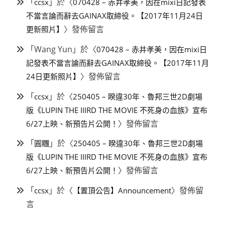
「
」於〈
ccsx
070428 – 赤井孝美，因在mixi日記發表
不當言論而辭去GAINAX取締役。【2017年11月24日
〉發佈留言
更新照片】
「
Wang Yun
」於〈
070428 – 赤井孝美，因在mixi日
記發表不當言論而辭去GAINAX取締役。【2017年11月
〉發佈留言
24日更新照片】
「
」於〈
ccsx
250405 – 睽違30年、魯邦三世2D劇場
版《LUPIN THE IIIRD THE MOVIE 不死身の血族》宣布
〉發佈留言
6/27上映、新預告片公開！
「
」於〈
圓糰
250405 – 睽違30年、魯邦三世2D劇場
版《LUPIN THE IIIRD THE MOVIE 不死身の血族》宣布
〉發佈留言
6/27上映、新預告片公開！
「
」於〈
〉發佈留
ccsx
【置頂公告】Announcement
言