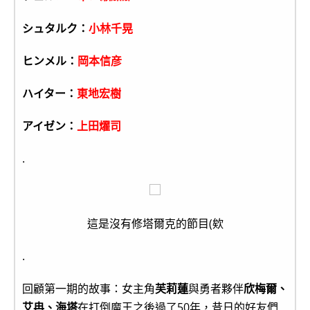
シュタルク：
小林千晃
ヒンメル：
岡本信彦
ハイター：
東地宏樹
アイゼン：
上田燿司
.
這是沒有修塔爾克的節目(欸
.
回顧第一期的故事：女主角
芙莉蓮
與勇者夥伴
欣梅爾、
艾冉、海塔
在打倒魔王之後過了50年，昔日的好友們