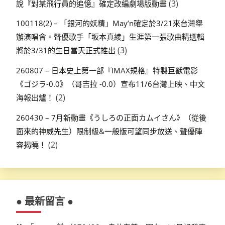
(3)
說『對某飛行員的追憶』確定改編劇場版動畫
100118(2) – 「銀河的妖精」May’n確定於3/21來台灣舉
辦演唱會。聲優歌手「坂本真綾」生涯第一張歌曲精選輯
(3)
將於3/31的生日當天正式推出
260807 – 日本史上第一部『IMAX規格』特製巨獸電影
《ゴジラ-0.0》（哥吉拉 -0.0）宣布11/6台灣上映、中文
(2)
海報出爐！
260430 – 7月新動畫《うしろの正面カムイさん》（從後
面來的神威先生）限制級&一般版可望同步放送、聲優陣
(2)
容揭曉！
● 最新留言 ●