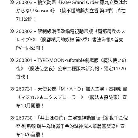
260803 – 搞笑動畫《Fate/Grand Order 藤丸立香はわ
からないSeason4》（搞不懂的藤丸立香 第4季）將在
7日公開！
260802 – 限制級漫畫改編電視動畫版《魔都精兵のス
レイブ3》（魔都精兵的奴隸 第3季）書法海報&首支
PV一同公開！
260801 – TYPE-MOON×ufotable劇場版《魔法使いの
夜》（魔法使之夜）公布二種版本新海報、預定11/20
首映！
260731 – 天使女僕「M・A・O」加入主演、電視動畫
《マジカル★エクスプローラー》（魔法★探險家）宣
布10月開播！
260730 -「井上ほの花」主演電視動畫版《亂世千金倪
亞·利斯頓 轉生為嬌弱千金的弒神武人華麗無雙錄》宣
布10/6首播！