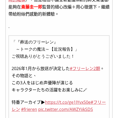
能夠在
斎藤圭一郎
監督的細心改編＋用心徵選下，繼續
帶給粉絲們感動的新體驗。
.
「『葬送のフリーレン』
～トークの魔法～【近況報告】」
ご視聴ありがとうございました！
2026年1月から放送が決定した
#フリーレン2期
。
その物語と、
この3人をはじめ声優陣が演じる
キャラクターたちの活躍をお楽しみに🪄
特番アーカイブ▶
https://t.co/ge1IYvx50e
#フリー
レン
#frieren
pic.twitter.com/AWZYiikSDS