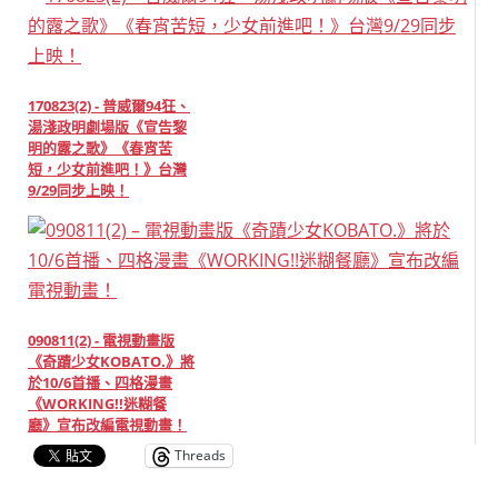
170823(2) - 普威爾94狂、
湯淺政明劇場版《宣告黎
明的露之歌》《春宵苦
短，少女前進吧！》台灣
9/29同步上映！
090811(2) - 電視動畫版
《奇蹟少女KOBATO.》將
於10/6首播、四格漫畫
《WORKING!!迷糊餐
廳》宣布改編電視動畫！
Threads