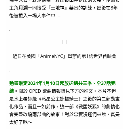
為主人公，敘述他為了救出被
山神
封印的父親，便跟女
主角
月湖
一同接受『土地神』華寅的訓練，然後在8年
後被捲入一場大事件中……
.
近日在美國「AnimeNYC」舉辦的第1話世界首映會
.
動畫敲定2024年1月10日起放送總共三季、全37話完
結
。關於 OPED 歌曲情報請見下方的推文。本片不但
是水上老師繼《惑星公主蜥蜴騎士》之後的第二部動畫
化作品，而且一如前作，這一部《戰國妖狐》的劇情也
會完整改編兩部曲的故事！對於忠實漫迷們來說，真是
太好了呢～