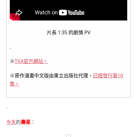
片長 1:35 的劇情 PV
.
※
TVA官方網站。
※原作漫畫中文版由東立出版社代理，
已經發行第10
集。
.
今天
的
壽星
：