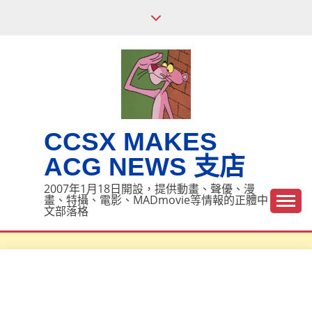
Skip
to
content
CCSX MAKES
ACG NEWS 支店
2007年1月18日開設，提供動畫、聲優、漫
畫、特攝、電影、MADmovie等情報的正體中
文部落格