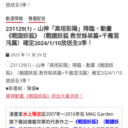
動漫情報
聲優配音
231129(1) – 山神「高垣彩陽」降臨、動畫
《戦国妖狐》（戰國妖狐 救世姊弟篇+千魔混
沌篇）確定2024/1/10放送全3季！
2023 年 11 月 29 日
ccsx
■新番組．聲優■
電視動畫《戦国妖狐》追加大量消息！
漫畫家
水上悟志
從2007年～2016年在 MAG Garden
旗下雜誌連載完畢的代表作之一
《戦国妖狐》（戰國妖