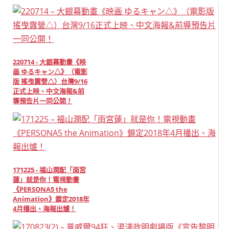
220714 - 大銀幕動畫《映
画 ゆるキャン△》（電影
版 搖曳露營△）台灣9/16
正式上映、中文海報&前
導預告片一同公開！
171225 - 福山潤配「雨宮
蓮」就是你！電視動畫
《PERSONA5 the
Animation》鎖定2018年
4月播出、海報出爐！