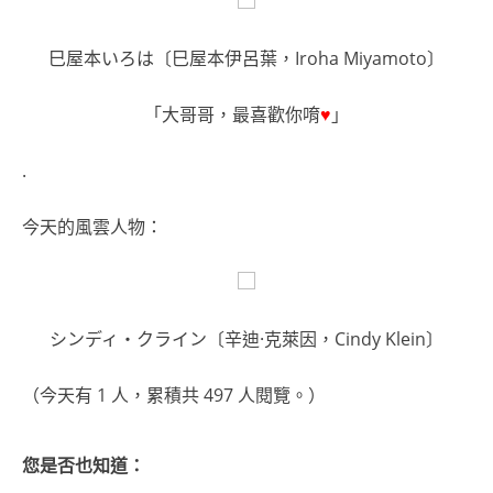
巳屋本いろは〔巳屋本伊呂葉，Iroha Miyamoto〕
「大哥哥，最喜歡你唷
♥
」
.
今天的風雲人物：
シンディ・クライン〔辛迪·克萊因，Cindy Klein〕
（今天有 1 人，累積共 497 人閱覽。）
您是否也知道：