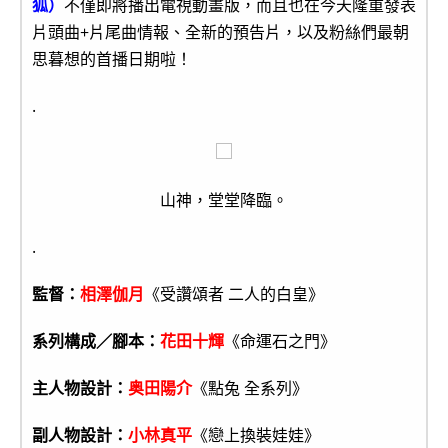
狐）
不僅即將播出電視動畫版，而且也在今天隆重發表
片頭曲+片尾曲情報、全新的預告片，以及粉絲們最朝
思暮想的首播日期啦！
.
山神，堂堂降臨。
.
監督：
相澤伽月
《受讚頌者 二人的白皇》
系列構成／腳本：
花田十輝
《命運石之門》
主人物設計：
奥田陽介
《點兔 全系列》
副人物設計：
小林真平
《戀上換裝娃娃》