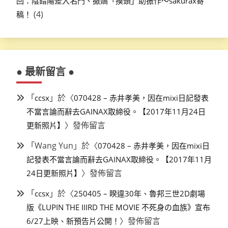
回：陰錯陽差入名門、撒嬌「摸頭」助振作～sakurax寄
(4)
稿！
● 最新留言 ●
「
」於〈
ccsx
070428 – 赤井孝美，因在mixi日記發表
不當言論而辭去GAINAX取締役。【2017年11月24日
〉發佈留言
更新照片】
「
Wang Yun
」於〈
070428 – 赤井孝美，因在mixi日
記發表不當言論而辭去GAINAX取締役。【2017年11月
〉發佈留言
24日更新照片】
「
」於〈
ccsx
250405 – 睽違30年、魯邦三世2D劇場
版《LUPIN THE IIIRD THE MOVIE 不死身の血族》宣布
〉發佈留言
6/27上映、新預告片公開！