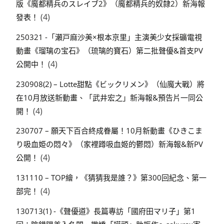
版《魔都精兵のスレイブ2》（魔都精兵的奴隸2）新海報
(4)
發表！
250321 -「瀬戸麻沙美×根本京里」主演美少女採礦電視
動畫《瑠璃の宝石》（琉璃的寶石）第二批聲優&首支PV
(4)
公開中！
230908(2) – Lotte甜點《ビックリメン》（仙魔大戰）將
在10月放送新動畫、「武井宏之」新海報&預告片一同公
(4)
開！
230707 – 願天下百合終成眷屬！10月新動畫《ひきこま
り吸血姫の悶々》（家裡蹲吸血姬的鬱悶）新海報&新PV
(4)
公開！
131110 – TOP繪，《猜猜我是誰？》第300回紀念、第一
(4)
部完！
130713(1) -《聲優道》長篇專訪「國府田マリ子」第1