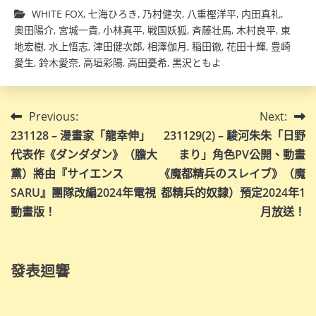
WHITE FOX
,
七海ひろき
,
乃村健次
,
八重樫洋平
,
内田真礼
,
奥田陽介
,
宮城一貴
,
小林真平
,
戦国妖狐
,
斉藤壮馬
,
木村良平
,
東
地宏樹
,
水上悟志
,
津田健次郎
,
相澤伽月
,
稲田徹
,
花田十輝
,
豊崎
愛生
,
鈴木愛奈
,
高垣彩陽
,
高田憂希
,
黒沢ともよ
文
Previous:
Next:
231128 – 漫畫家「龍幸伸」
231129(2) – 駿河朱朱「日野
章
代表作《ダンダダン》（膽大
まり」角色PV公開、動畫
導
黨）將由『サイエンス
《魔都精兵のスレイブ》（魔
SARU』團隊改編2024年電視
都精兵的奴隸）預定2024年1
覽
動畫版！
月放送！
發表迴響