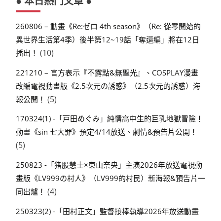
● 本日熱門文章 ●
260806 – 動畫《Re:ゼロ 4th season》（Re: 從零開始的
異世界生活第4季）後半第12~19話「奪還編」將在12日
(10)
播出！
221210 – 官方表示『不露點&無聖光』、COSPLAY漫畫
改編電視動畫版《2.5次元の誘惑》（2.5次元的誘惑）海
(5)
報公開！
170324(1) -「戸田めぐみ」純情高中生的巨乳地獄冒險！
動畫《sin 七大罪》預定4/14放送、劇情&預告片公開！
(5)
250823 -「猪股慧士×東山奈央」主演2026年放送電視動
畫版《LV999の村人》（LV999的村民）新海報&預告片一
(4)
同出爐！
250323(2) -「田村正文」監督接棒執導2026年放送動畫