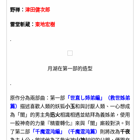
野禅：
津田健次郎
雷堂斬蔵：
東地宏樹
.
月湖在第一部的造型
.
原作分為兩部曲：第一部
「世直し姉弟編」（救世姊弟
篇）
描述喜歡人類的妖狐
小玉
和與討厭人類、一心想成
為「闇」的男主角
迅火
相識相遇並結拜為義姊弟，使用
一股神奇的力量『精靈轉化』來與「闇」廝殺對決。到
了第二部
「千魔混沌編」（千魔混沌篇）
則將改為
千夜