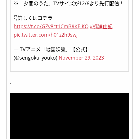
※「夕闇のうた」TVサイズが12/6より先⾏配信！
👇詳しくはコチラ
https://t.co/GZv8ct1CmB
#KEIKO
#梶浦由記
pic.twitter.com/h01z2h9swj
— TVアニメ「戦国妖狐」【公式】
(@sengoku_youko)
November 29, 2023
.