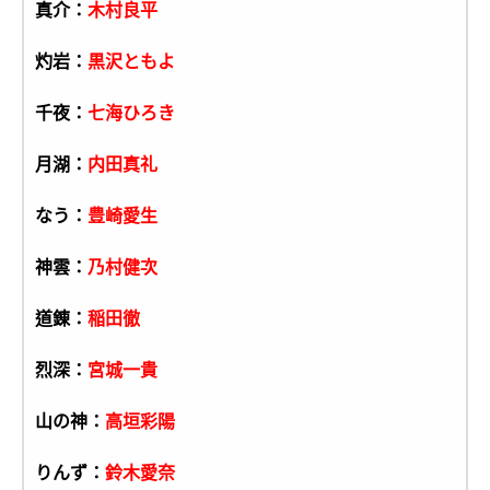
真介：
木村良平
灼岩：
黒沢ともよ
千夜：
七海ひろき
月湖：
内田真礼
なう：
豊崎愛生
神雲：
乃村健次
道錬：
稲田徹
烈深：
宮城一貴
山の神：
高垣彩陽
りんず：
鈴木愛奈