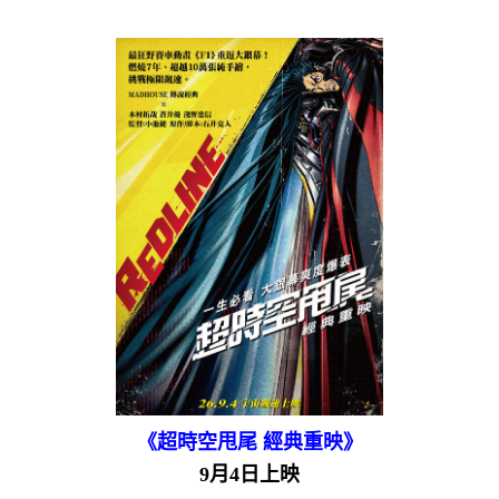
《超時空甩尾 經典重映》
9月4日上映