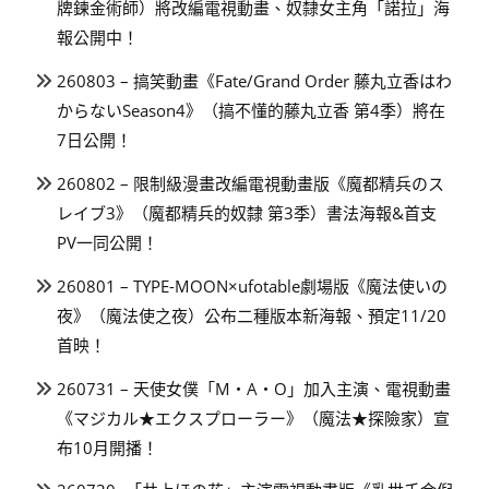
牌鍊金術師）將改編電視動畫、奴隸女主角「諾拉」海
報公開中！
260803 – 搞笑動畫《Fate/Grand Order 藤丸立香はわ
からないSeason4》（搞不懂的藤丸立香 第4季）將在
7日公開！
260802 – 限制級漫畫改編電視動畫版《魔都精兵のス
レイブ3》（魔都精兵的奴隸 第3季）書法海報&首支
PV一同公開！
260801 – TYPE-MOON×ufotable劇場版《魔法使いの
夜》（魔法使之夜）公布二種版本新海報、預定11/20
首映！
260731 – 天使女僕「M・A・O」加入主演、電視動畫
《マジカル★エクスプローラー》（魔法★探險家）宣
布10月開播！