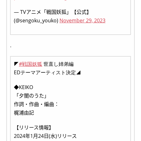
— TVアニメ「戦国妖狐」【公式】
(@sengoku_youko)
November 29, 2023
.
◤
#戦国妖狐
世直し姉弟編
EDテーマアーティスト決定◢
◆KEIKO
「夕闇のうた」
作詞・作曲・編曲：
梶浦由記
【リリース情報】
2024年1月24日(水)リリース