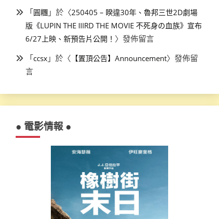
「
」於〈
圓糰
250405 – 睽違30年、魯邦三世2D劇場
版《LUPIN THE IIIRD THE MOVIE 不死身の血族》宣布
〉發佈留言
6/27上映、新預告片公開！
「
」於〈
〉發佈留
ccsx
【置頂公告】Announcement
言
● 電影情報 ●