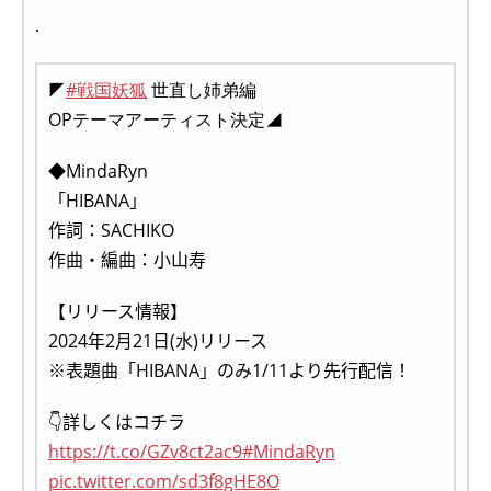
.
◤
#戦国妖狐
世直し姉弟編
OPテーマアーティスト決定◢
◆MindaRyn
「HIBANA」
作詞：SACHIKO
作曲・編曲：⼩⼭寿
【リリース情報】
2024年2月21日(水)リリース
※表題曲「HIBANA」のみ1/11より先⾏配信！
👇詳しくはコチラ
https://t.co/GZv8ct2ac9
#MindaRyn
pic.twitter.com/sd3f8gHE8O