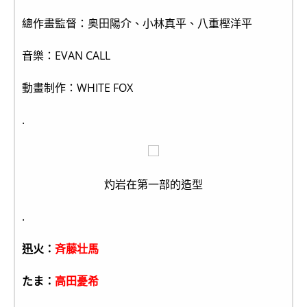
總作畫監督：奥田陽介、小林真平、八重樫洋平
音樂：EVAN CALL
動畫制作：WHITE FOX
.
灼岩在第一部的造型
.
迅火：
斉藤壮馬
たま：
高田憂希