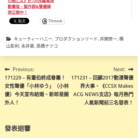
の戦乙女》於7月改編電視
動畫版、製作群&聲優陣
容公開中！
Threads
キューティーハニー
,
プロダクションリード
,
井関修一
,
横
山彰利
,
永井豪
,
高橋ナツコ
文
Previous:
Next:
171229 – 有畫伯終成眷屬！
171231 – 回顧2017動漫聲優
章
女性聲優「小林ゆう」（小林
界大事、《CCSX Makes
導
優）今天宣布結婚、新郎是圈
ACG NEWS支店》每月熱門
外人！
人氣新聞前三名發表！
覽
發表迴響