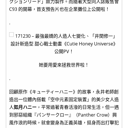
クションリード」鼎力製作。而隨著大型同人誌販售會
C93 的開幕，首支預告片也在企業攤位上公開啦！
.
她要用愛來拯救世界啦！
.
回顧原作《キューティーハニー》的故事，永井老師創
造出一位體內搭載「空中元素固定裝置」的美少女人造
人
如月ハニー
，平常過著青春活潑的日常生活，但一遇
到邪惡組織『パンサークロー』（Panther Crow）興
風作浪的時候，就會變身為正義英雄，挺身而出打擊犯