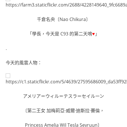
千倉名央〔Nao Chikura〕
「學長，今天是 C93 的第二天唷
♥
」
.
今天的風雲人物：
アメリア＝ウィル＝テスラ＝セイルーン
〔第二王女 加梅莉亞·威爾·迪斯拉·賽倫，
Princess Amelia Wil Tesla Seyruun〕