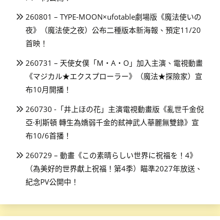
260801 – TYPE-MOON×ufotable劇場版《魔法使いの
夜》（魔法使之夜）公布二種版本新海報、預定11/20
首映！
260731 – 天使女僕「M・A・O」加入主演、電視動畫
《マジカル★エクスプローラー》（魔法★探險家）宣
布10月開播！
260730 -「井上ほの花」主演電視動畫版《亂世千金倪
亞·利斯頓 轉生為嬌弱千金的弒神武人華麗無雙錄》宣
布10/6首播！
260729 – 動畫《この素晴らしい世界に祝福を！4》
（為美好的世界獻上祝福！第4季）瞄準2027年放送、
紀念PV公開中！