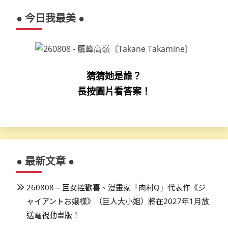
● 今日我最美 ●
猜猜她是誰？
長按圖片看答案！
● 最新文章 ●
260808 – 巨女控歡喜、漫畫家「肉村Q」代表作《ジ
ャイアントお嬢様》（巨人大小姐）將在2027年1月放
送電視動畫版！