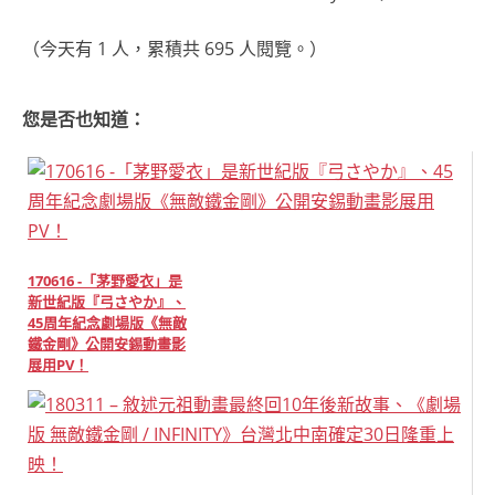
（今天有 1 人，累積共 695 人閱覽。）
您是否也知道：
170616 -「茅野愛衣」是
新世紀版『弓さやか』、
45周年紀念劇場版《無敵
鐵金剛》公開安錫動畫影
展用PV！