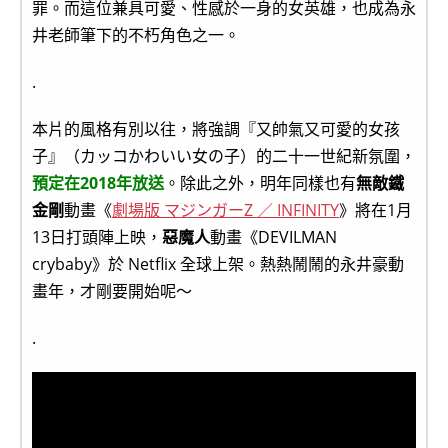
罪。而這位兼具可愛、性感於一身的女英雄，也成為永
井老師筆下的不朽角色之一。
.
本片的風格有別以往，將強調『又帥氣又可愛的女孩
子』（カッコかわいい女の子）的二十一世紀新氛圍，
預定在2018年放送
。除此之外，明年同樣也有
無敵鐵
金剛
動畫《
劇場版 マジンガーZ ／ INFINITY
》將在1月
13日打頭陣上映，
惡魔人
動畫《DEVILMAN
crybaby》於 Netflix 全球上架。熱熱鬧鬧的永井豪動
畫年，才剛要開始呢～
.