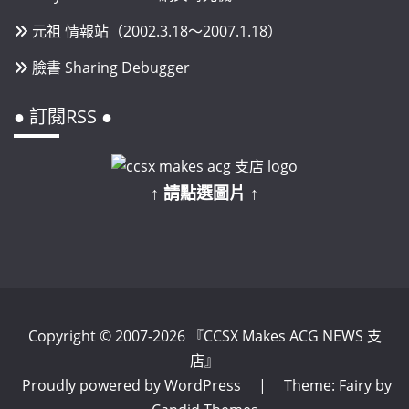
元祖 情報站（2002.3.18～2007.1.18）
臉書 Sharing Debugger
● 訂閱RSS ●
↑ 請點選圖片 ↑
Copyright © 2007-2026 『CCSX Makes ACG NEWS 支
店』
Proudly powered by WordPress
|
Theme: Fairy by