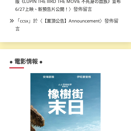
版《LUPIN THE IIIRD THE MOVIE 不死身の血族》宣布
〉發佈留言
6/27上映、新預告片公開！
「
」於〈
〉發佈留
ccsx
【置頂公告】Announcement
言
● 電影情報 ●