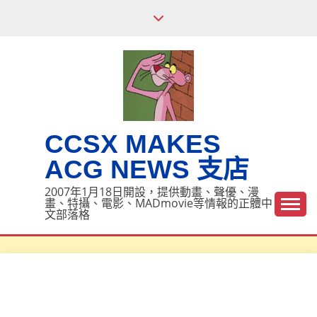
Skip
to
content
CCSX MAKES
ACG NEWS 支店
2007年1月18日開設，提供動畫、聲優、漫
畫、特攝、電影、MADmovie等情報的正體中
文部落格