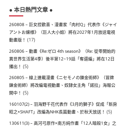
● 本日熱門文章 ●
260808 – 巨女控歡喜、漫畫家「肉村Q」代表作《ジャイ
アントお嬢様》（巨人大小姐）將在2027年1月放送電視
(17)
動畫版！
260806 – 動畫《Re:ゼロ 4th season》（Re: 從零開始的
異世界生活第4季）後半第12~19話「奪還編」將在12日
(5)
播出！
260805 – 線上連載漫畫《ニセモノの錬金術師》（冒牌
鍊金術師）將改編電視動畫、奴隸女主角「諾拉」海報公
(5)
開中！
160107(2) – 羽海野千花代表作《3月的獅子》促成「新房
(5)
昭之×SHAFT」改編為NHK長篇動畫、於秋天放送！
130611(3) – 高河弓原作×南方純作畫「12人暗殺1女」之