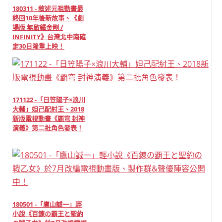
180311 - 敘述元祖動畫最
終回10年後新故事、《劇
場版 無敵鐵金剛 /
INFINITY》台灣北中南確
定30日隆重上映！
171122 -「日笠陽子×浪川
大輔」妲己配紂王、2018
新版電視動畫《覇穹 封神
演義》第二批角色發表！
180501 -「鷹山誠一」輕
小說《百錬の覇王と聖約