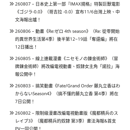
260807 – 日本史上第一部『IMAX規格』特製巨獸電影
《ゴジラ-0.0》（哥吉拉 -0.0）宣布11/6台灣上映、中
文海報出爐！
260806 – 動畫《Re:ゼロ 4th season》（Re: 從零開始
的異世界生活第4季）後半第12~19話「奪還編」將在
12日播出！
260805 – 線上連載漫畫《ニセモノの錬金術師》（冒
牌鍊金術師）將改編電視動畫、奴隸女主角「諾拉」海
報公開中！
260803 – 搞笑動畫《Fate/Grand Order 藤丸立香はわ
からないSeason4》（搞不懂的藤丸立香 第4季）將在
7日公開！
260802 – 限制級漫畫改編電視動畫版《魔都精兵のス
レイブ3》（魔都精兵的奴隸 第3季）書法海報&首支
PV一同公開！