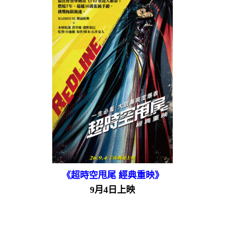
《超時空甩尾 經典重映》
9月4日上映