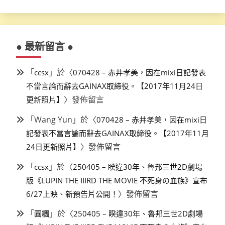
● 最新留言 ●
「
」於〈
ccsx
070428 – 赤井孝美，因在mixi日記發表
不當言論而辭去GAINAX取締役。【2017年11月24日
〉發佈留言
更新照片】
「
Wang Yun
」於〈
070428 – 赤井孝美，因在mixi日
記發表不當言論而辭去GAINAX取締役。【2017年11月
〉發佈留言
24日更新照片】
「
」於〈
ccsx
250405 – 睽違30年、魯邦三世2D劇場
版《LUPIN THE IIIRD THE MOVIE 不死身の血族》宣布
〉發佈留言
6/27上映、新預告片公開！
「
」於〈
圓糰
250405 – 睽違30年、魯邦三世2D劇場