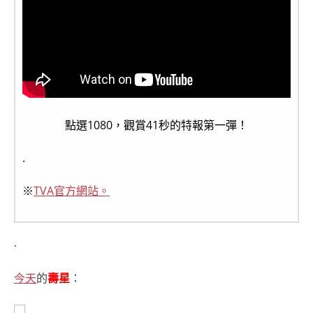
點選1080，觀賞41秒的特報第一彈！
.
※
TVA官方網站。
.
今天
的
壽星
：