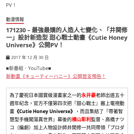
動漫情報
171230 – 最強最嬌的人造人七變化、「井関修
一」設計新造型 甜心戰士動畫《Cutie Honey
Universe》公開PV！
2017 年 12 月 30 日
ccsx
■新番組．YouTube■
新動畫《キューティーハニー》公開首支預告！
為了慶祝日本國寶級漫畫家之一的
永井豪
老師出道五十
週年紀念，官方不僅第四次把『甜心戰士』搬上電視動
畫
《Cutie Honey Universe》
，而且集結了『帶著智
慧型手機闖蕩異世界』幕後的
横山彰利
監督、高橋ナツ
コ（編劇）加上人物設計師井関修一共同帶領「プロダ