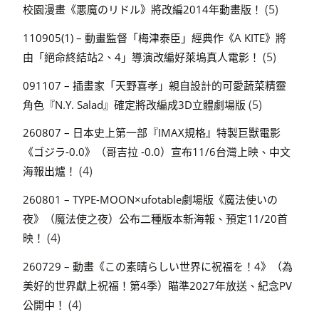
(5)
校園漫畫《悪魔のリドル》將改編2014年動畫版！
110905(1) – 動畫監督「梅津泰臣」經典作《A KITE》將
(5)
由「絕命終結站2、4」導演改編好萊塢真人電影！
091107 – 插畫家「天野喜孝」親自設計的可愛蔬菜精靈
(5)
角色『N.Y. Salad』確定將改編成3D立體劇場版
260807 – 日本史上第一部『IMAX規格』特製巨獸電影
《ゴジラ-0.0》（哥吉拉 -0.0）宣布11/6台灣上映、中文
(4)
海報出爐！
260801 – TYPE-MOON×ufotable劇場版《魔法使いの
夜》（魔法使之夜）公布二種版本新海報、預定11/20首
(4)
映！
260729 – 動畫《この素晴らしい世界に祝福を！4》（為
美好的世界獻上祝福！第4季）瞄準2027年放送、紀念PV
(4)
公開中！