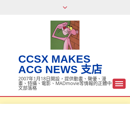
Skip
to
content
CCSX MAKES
ACG NEWS 支店
2007年1月18日開設，提供動畫、聲優、漫
畫、特攝、電影、MADmovie等情報的正體中
文部落格