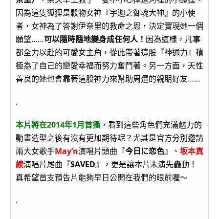
因為這隻狐狸是穀物女神『宇迦之御魂大神』的小使
者，女神為了答謝伊奈里的救命之恩，決定實現她一個
願望……
可以隨時隨地變身成任何人！
因為這樣，凡事
都全力以赴的可愛女主角，從此帶著這股『神通力』積
極為了自己的戀愛幸福而努力奮鬥著。另一方面，天性
善良的她也會靠著這股神力來幫助周遭的親朋好友……
.
本片將在2014年1月首播
，看到這些角色們充滿魅力的
動畫造型之後有沒有更加期待呢？尤其是官方分別邀請
兩大女歌手
May’n
演唱片頭曲『
今日に恋色
』、
坂本真
綾
演唱片尾曲『
SAVED
』，更是讓本片未演先轟動！
真希望首支預告片能夠早日公開在我們的眼前喔～
.