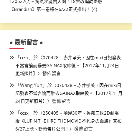
120527(2) – 淘氣淫魔闖天關！18禁改編動畫版
(4)
《Brandish》第一卷將在6/22正式推出！
● 最新留言 ●
「
」於〈
ccsx
070428 – 赤井孝美，因在mixi日記發表
不當言論而辭去GAINAX取締役。【2017年11月24日
〉發佈留言
更新照片】
「
Wang Yun
」於〈
070428 – 赤井孝美，因在mixi日
記發表不當言論而辭去GAINAX取締役。【2017年11月
〉發佈留言
24日更新照片】
「
」於〈
ccsx
250405 – 睽違30年、魯邦三世2D劇場
版《LUPIN THE IIIRD THE MOVIE 不死身の血族》宣布
〉發佈留言
6/27上映、新預告片公開！