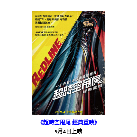
《超時空甩尾 經典重映》
9月4日上映