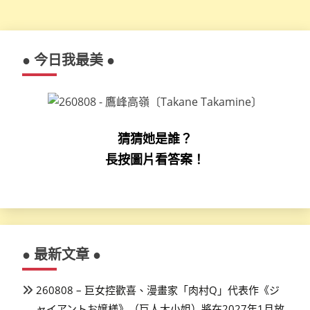
● 今日我最美 ●
猜猜她是誰？
長按圖片看答案！
● 最新文章 ●
260808 – 巨女控歡喜、漫畫家「肉村Q」代表作《ジ
ャイアントお嬢様》（巨人大小姐）將在2027年1月放