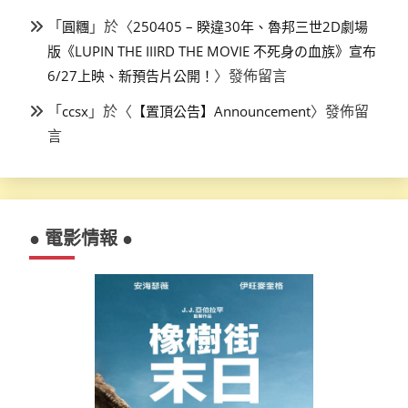
「
」於〈
圓糰
250405 – 睽違30年、魯邦三世2D劇場
版《LUPIN THE IIIRD THE MOVIE 不死身の血族》宣布
〉發佈留言
6/27上映、新預告片公開！
「
」於〈
〉發佈留
ccsx
【置頂公告】Announcement
言
● 電影情報 ●