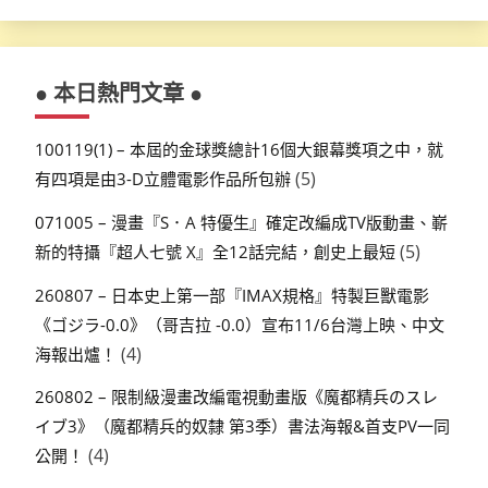
● 本日熱門文章 ●
100119(1) – 本屆的金球獎總計16個大銀幕獎項之中，就
(5)
有四項是由3-D立體電影作品所包辦
071005 – 漫畫『S．A 特優生』確定改編成TV版動畫、嶄
(5)
新的特攝『超人七號 X』全12話完結，創史上最短
260807 – 日本史上第一部『IMAX規格』特製巨獸電影
《ゴジラ-0.0》（哥吉拉 -0.0）宣布11/6台灣上映、中文
(4)
海報出爐！
260802 – 限制級漫畫改編電視動畫版《魔都精兵のスレ
イブ3》（魔都精兵的奴隸 第3季）書法海報&首支PV一同
(4)
公開！