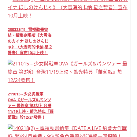
230323(1) - 電視動畫完
結、續集劇場版《大雪海
のカイナ ほしのけんじ
ゃ》（大雪海的卡納 星之
賢者）宣布10月上映！
211015 - 少女與戰車
OVA《ガールズ&パンツ
ァー 最終章 第3話》台灣
11/19上映、藍光特典『蘿
蔔戰』於12/24發售！