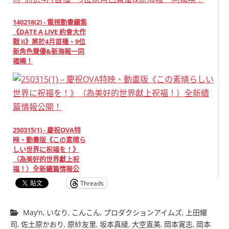
140218(2) - 電視動畫續集
《DATE A LIVE 約會大作
戰 II》將於4月首播、9位
新角色聲優&新海報一同
揭曉！
250315(1) - 慶祝OVA特
映、動畫版《この素晴ら
しい世界に祝福を！》
（為美好的世界獻上祝
福！）全新續篇情報公
開！
Threads
May’n
,
いなり
,
こんこん
,
プロダクションアイムズ
,
上田耀
司
,
佐土原かおり
,
原紗友里
,
坂本真綾
,
大空直美
,
岡本寛志
,
岡本