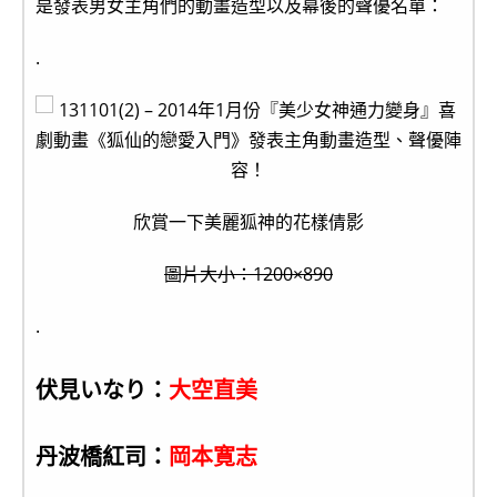
是發表男女主角們的動畫造型以及幕後的聲優名單：
.
欣賞一下美麗狐神的花樣倩影
圖片大小：1200×890
.
伏見いなり：
大空直美
丹波橋紅司：
岡本寛志