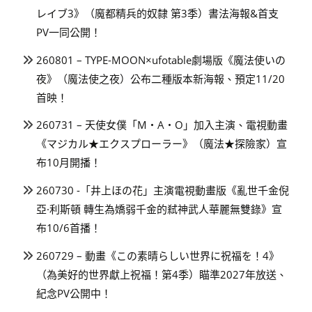
レイブ3》（魔都精兵的奴隸 第3季）書法海報&首支
PV一同公開！
260801 – TYPE-MOON×ufotable劇場版《魔法使いの
夜》（魔法使之夜）公布二種版本新海報、預定11/20
首映！
260731 – 天使女僕「M・A・O」加入主演、電視動畫
《マジカル★エクスプローラー》（魔法★探險家）宣
布10月開播！
260730 -「井上ほの花」主演電視動畫版《亂世千金倪
亞·利斯頓 轉生為嬌弱千金的弒神武人華麗無雙錄》宣
布10/6首播！
260729 – 動畫《この素晴らしい世界に祝福を！4》
（為美好的世界獻上祝福！第4季）瞄準2027年放送、
紀念PV公開中！