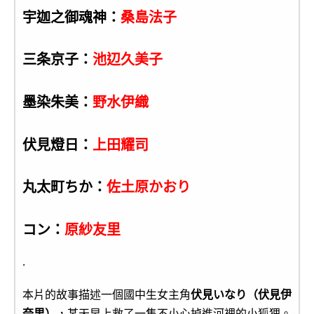
宇迦之御魂神：
桑島法子
三条京子：
池辺久美子
墨染朱美：
野水伊織
伏見燈日：
上田耀司
丸太町ちか：
佐土原かおり
コン：
原紗友里
.
本片的故事描述一個國中生女主角
伏見いなり（伏見伊
奈里）
，某天早上救了一隻不小心掉進河裡的小狐狸。