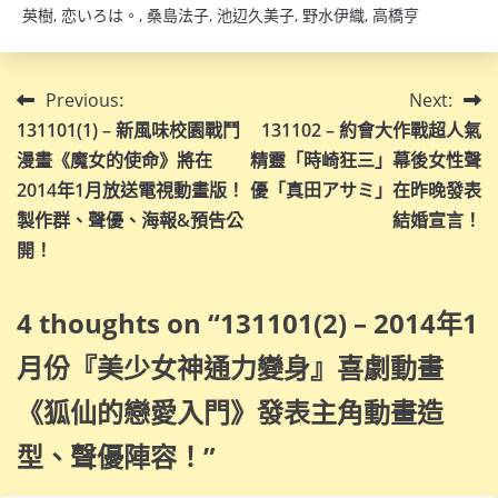
英樹
,
恋いろは。
,
桑島法子
,
池辺久美子
,
野水伊織
,
高橋亨
文
Previous:
Next:
131101(1) – 新風味校園戰鬥
131102 – 約會大作戰超人氣
章
漫畫《魔女的使命》將在
精靈「時崎狂三」幕後女性聲
導
2014年1月放送電視動畫版！
優「真田アサミ」在昨晚發表
製作群、聲優、海報&預告公
結婚宣言！
覽
開！
4 thoughts on “
131101(2) – 2014年1
月份『美少女神通力變身』喜劇動畫
《狐仙的戀愛入門》發表主角動畫造
型、聲優陣容！
”