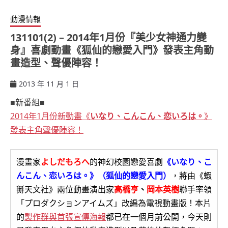
動漫情報
131101(2) – 2014年1月份『美少女神通力變
身』喜劇動畫《狐仙的戀愛入門》發表主角動
畫造型、聲優陣容！
2013 年 11 月 1 日
ccsx
■新番組■
2014年1月份新動畫《
いなり、こんこん、恋いろは。
》
發表主角聲優陣容！
漫畫家
よしだもろへ
的神幻校園戀愛喜劇
《いなり、こ
んこん、恋いろは。》（狐仙的戀愛入門）
，將由《蝦
掰天文社》兩位動畫演出家
高橋亨
、
岡本英樹
聯手率領
「プロダクションアイムズ」改編為電視動畫版！本片
的
製作群與首張宣傳海報
都已在一個月前公開，今天則