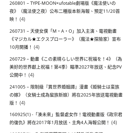
260801 – TYPE-MOON×ufotable劇場版《魔法使いの
夜》（魔法使之夜）公布二種版本新海報、預定11/20首
(4)
映！
260731 – 天使女僕「M・A・O」加入主演、電視動畫
《マジカル★エクスプローラー》（魔法★探險家）宣布
(4)
10月開播！
260729 – 動畫《この素晴らしい世界に祝福を！4》（為
美好的世界獻上祝福！第4季）瞄準2027年放送、紀念PV
(4)
公開中！
241005 – 限制級『異世界婚姻譚』漫畫《姫騎士は蛮族
の嫁》（女騎士成為蠻族新娘）將在2025年放送電視動畫
(4)
版！
160925(1) -「湊未來」監督處女作！電視動畫版《政宗君
(4)
的復仇》將在2017年1月放送、主角4人海報公開！