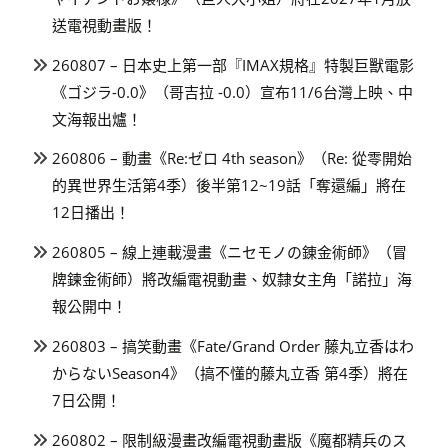
送電視動畫版！
260807 – 日本史上第一部『IMAX規格』特製巨獸電影
《ゴジラ-0.0》（哥吉拉 -0.0）宣布11/6台灣上映、中
文海報出爐！
260806 – 動畫《Re:ゼロ 4th season》（Re: 從零開始
的異世界生活第4季）後半第12~19話「奪還編」將在
12日播出！
260805 – 線上連載漫畫《ニセモノの錬金術師》（冒
牌鍊金術師）將改編電視動畫、奴隸女主角「諾拉」海
報公開中！
260803 – 搞笑動畫《Fate/Grand Order 藤丸立香はわ
からないSeason4》（搞不懂的藤丸立香 第4季）將在
7日公開！
260802 – 限制級漫畫改編電視動畫版《魔都精兵のス