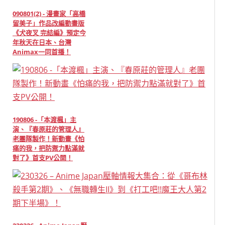
090801(2) - 漫畫家「高橋
留美子」作品改編動畫版
《犬夜叉 完結編》預定今
年秋天在日本、台灣
Animax一同首播！
190806 -「本渡楓」主
演、『春原莊的管理人』
老團隊製作！新動畫《怕
痛的我，把防禦力點滿就
對了》首支PV公開！