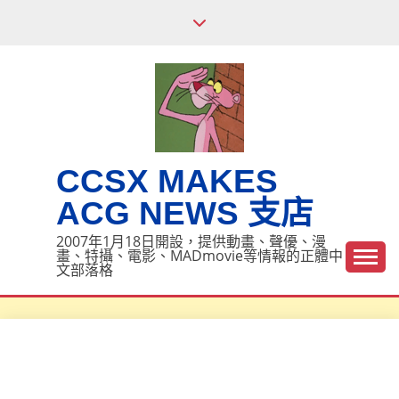
Skip
to
content
CCSX MAKES
ACG NEWS 支店
2007年1月18日開設，提供動畫、聲優、漫
畫、特攝、電影、MADmovie等情報的正體中
文部落格