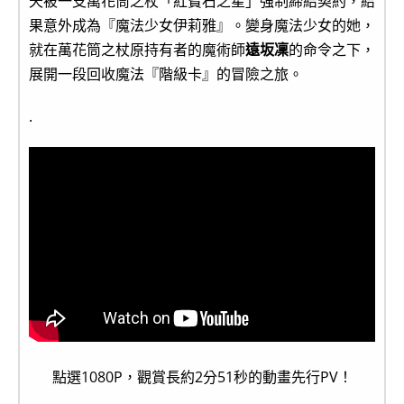
天被一支萬花筒之杖「紅寶石之星」強制締結契約，結
果意外成為『魔法少女伊莉雅』。變身魔法少女的她，
就在萬花筒之杖原持有者的魔術師
遠坂凜
的命令之下，
展開一段回收魔法『階級卡』的冒險之旅。
.
點選1080P，觀賞長約2分51秒的動畫先行PV！