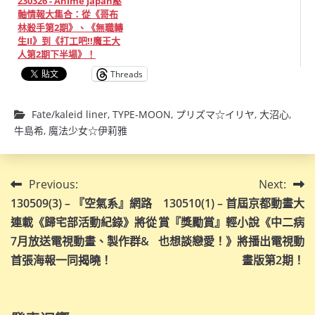
230326 - Anime Japan壓
軸情報大集合：從《哥布
林殺手第2期》、《無職轉
生II》到《打工吧!!魔王大
人第2期下半場》！
Threads
Fate/kaleid liner
,
TYPE-MOON
,
プリズマ☆イリヤ
,
大沼心
,
牛島希
,
魔法少女☆伊莉雅
文
Previous:
Next:
130509(3) – 『空氣系』網路
130510(1) – 首屆京都動畫大
章
連載《歸宅部活動紀錄》將從
賞『獎勵賞』輕小說《中二病
導
7月放送電視動畫、製作群&
也想談戀愛！》將播出電視動
首張海報一同揭曉！
畫版第2期！
覽