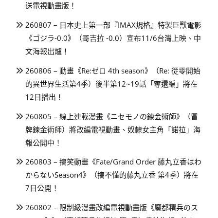
送電視動畫版！
260807 – 日本史上第一部『IMAX規格』特製巨獸電影
《ゴジラ-0.0》（哥吉拉 -0.0）宣布11/6台灣上映、中
文海報出爐！
260806 – 動畫《Re:ゼロ 4th season》（Re: 從零開始
的異世界生活第4季）後半第12~19話「奪還編」將在
12日播出！
260805 – 線上連載漫畫《ニセモノの錬金術師》（冒
牌鍊金術師）將改編電視動畫、奴隸女主角「諾拉」海
報公開中！
260803 – 搞笑動畫《Fate/Grand Order 藤丸立香はわ
からないSeason4》（搞不懂的藤丸立香 第4季）將在
7日公開！
260802 – 限制級漫畫改編電視動畫版《魔都精兵のス