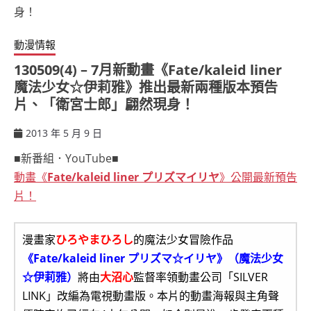
動漫情報
130509(4) – 7月新動畫《Fate/kaleid liner
魔法少女☆伊莉雅》推出最新兩種版本預告
片、「衛宮士郎」翩然現身！
2013 年 5 月 9 日
ccsx
■新番組．YouTube■
動畫《
Fate/kaleid liner プリズマイリヤ
》公開最新預告
片！
漫畫家
ひろやまひろし
的魔法少女冒險作品
《Fate/kaleid liner プリズマ☆イリヤ》（魔法少女
☆伊莉雅）
將由
大沼心
監督率領動畫公司「SILVER
LINK」改編為電視動畫版。本片的動畫海報與主角聲