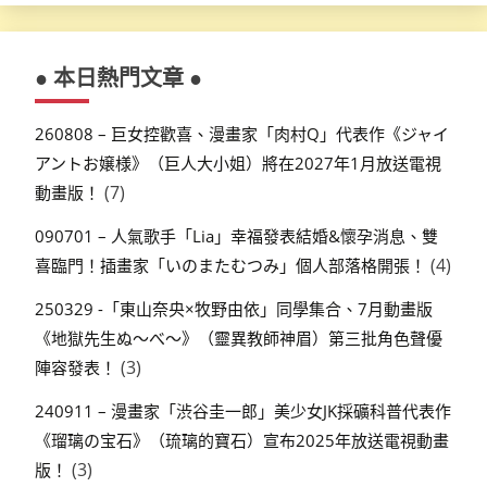
● 本日熱門文章 ●
260808 – 巨女控歡喜、漫畫家「肉村Q」代表作《ジャイ
アントお嬢様》（巨人大小姐）將在2027年1月放送電視
(7)
動畫版！
090701 – 人氣歌手「Lia」幸福發表結婚&懷孕消息、雙
(4)
喜臨門！插畫家「いのまたむつみ」個人部落格開張！
250329 -「東山奈央×牧野由依」同學集合、7月動畫版
《地獄先生ぬ～べ～》（靈異教師神眉）第三批角色聲優
(3)
陣容發表！
240911 – 漫畫家「渋谷圭一郎」美少女JK採礦科普代表作
《瑠璃の宝石》（琉璃的寶石）宣布2025年放送電視動畫
(3)
版！