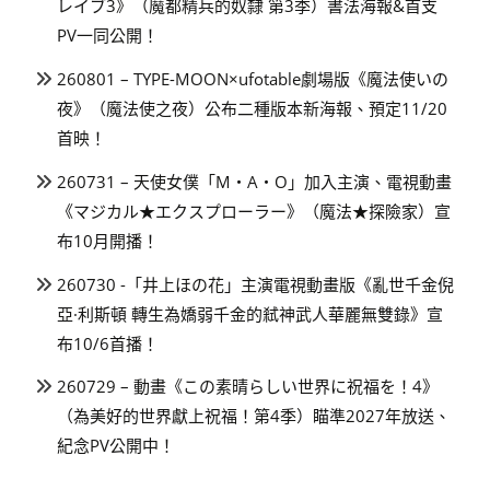
レイブ3》（魔都精兵的奴隸 第3季）書法海報&首支
PV一同公開！
260801 – TYPE-MOON×ufotable劇場版《魔法使いの
夜》（魔法使之夜）公布二種版本新海報、預定11/20
首映！
260731 – 天使女僕「M・A・O」加入主演、電視動畫
《マジカル★エクスプローラー》（魔法★探險家）宣
布10月開播！
260730 -「井上ほの花」主演電視動畫版《亂世千金倪
亞·利斯頓 轉生為嬌弱千金的弒神武人華麗無雙錄》宣
布10/6首播！
260729 – 動畫《この素晴らしい世界に祝福を！4》
（為美好的世界獻上祝福！第4季）瞄準2027年放送、
紀念PV公開中！