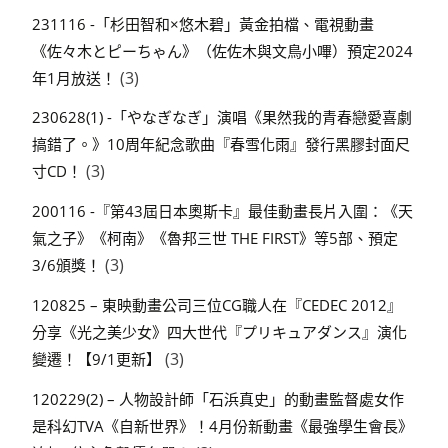
231116 -「杉田智和×悠木碧」黃金拍檔、電視動畫
《佐々木とピーちゃん》（佐佐木與文鳥小嗶）預定2024
(3)
年1月放送！
230628(1) -「やなぎなぎ」演唱《果然我的青春戀愛喜劇
搞錯了。》10周年紀念歌曲『春雪化雨』發行黑膠封面尺
(3)
寸CD！
200116 -『第43屆日本奧斯卡』最佳動畫長片入圍：《天
氣之子》《柯南》《魯邦三世 THE FIRST》等5部、預定
(3)
3/6頒獎！
120825 – 東映動畫公司三位CG職人在『CEDEC 2012』
分享《光之美少女》四大世代『プリキュアダンス』演化
(3)
變遷！【9/1更新】
120229(2) – 人物設計師「石浜真史」的動畫監督處女作
是科幻TVA《自新世界》！4月份新動畫《最強學生會長》