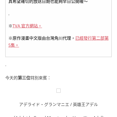
真希望確切的放送日期也能夠早日公開喔～
.
※
TVA 官方網站。
※原作漫畫中文版由台灣角川代理，
已經發行第二部第
5集。
.
今天的
第三位
特別來賓：
アデライド・グランマニエ / 英雄王アデル