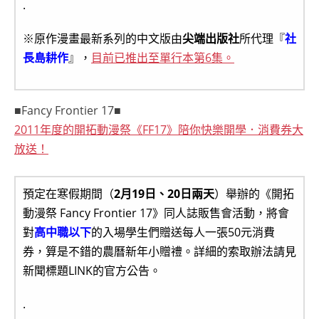
.
※原作漫畫最新系列的中文版由
尖端出版社
所代理『
社
長島耕作
』，
目前已推出至單行本第6集。
■Fancy Frontier 17■
2011年度的開拓動漫祭《FF17》陪你快樂開學．消費券大
放送！
預定在寒假期間（
2月19日、20日兩天
）舉辦的《開拓
動漫祭 Fancy Frontier 17》同人誌販售會活動，將會
對
高中職以下
的入場學生們贈送每人一張50元消費
券，算是不錯的農曆新年小贈禮。詳細的索取辦法請見
新聞標題LINK的官方公告。
.