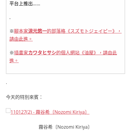
平台上推出……
.
※
腳本家
涼元悠一
的部落格《スズモトジェイピー》，
請由此進。
※
插畫家
カワタヒサシ
的個人網站《油屋》，請由此
進。
.
今天的特別來賓：
霧谷希〔Nozomi Kiriya〕