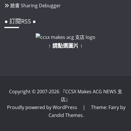
臉書 Sharing Debugger
● 訂閱RSS ●
↑ 請點選圖片 ↑
Copyright © 2007-2026 『CCSX Makes ACG NEWS 支
店』
Proudly powered by WordPress
|
Theme: Fairy by
Candid Themes
.