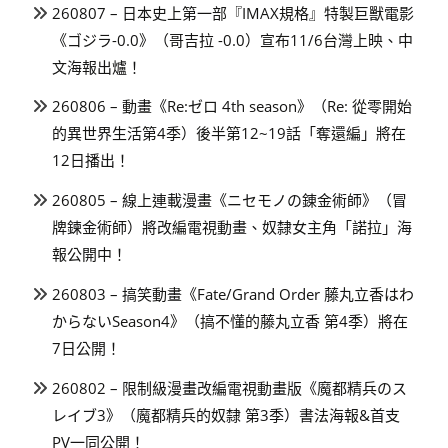
260807 – 日本史上第一部『IMAX規格』特製巨獸電影
《ゴジラ-0.0》（哥吉拉 -0.0）宣布11/6台灣上映、中
文海報出爐！
260806 – 動畫《Re:ゼロ 4th season》（Re: 從零開始
的異世界生活第4季）後半第12~19話「奪還編」將在
12日播出！
260805 – 線上連載漫畫《ニセモノの錬金術師》（冒
牌鍊金術師）將改編電視動畫、奴隸女主角「諾拉」海
報公開中！
260803 – 搞笑動畫《Fate/Grand Order 藤丸立香はわ
からないSeason4》（搞不懂的藤丸立香 第4季）將在
7日公開！
260802 – 限制級漫畫改編電視動畫版《魔都精兵のス
レイブ3》（魔都精兵的奴隸 第3季）書法海報&首支
PV一同公開！