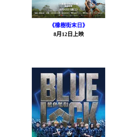
《橡樹街末日》
8月12日上映