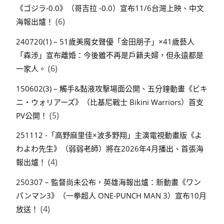
《ゴジラ-0.0》（哥吉拉 -0.0）宣布11/6台灣上映、中文
(6)
海報出爐！
240720(1) – 51歲美魔女聲優「金田朋子」×41歲藝人
「森渉」宣布離婚：今後雖不再是戶籍夫婦，但永遠都是
(6)
一家人。
150602(3) – 觸手&黏液攻擊場面公開、五分鐘動畫《ビキ
ニ・ウォリアーズ》（比基尼戰士 Bikini Warriors）首支
(5)
PV公開！
251112 -「高野麻里佳×波多野翔」主演電視動畫版《よ
わよわ先生》（弱弱老師）將在2026年4月播出、首張海
(4)
報出爐！
250307 – 監督尚未公布，英雄海報出爐：新動畫《ワン
パンマン3》（一拳超人 ONE-PUNCH MAN 3）宣布10月
(4)
放送！