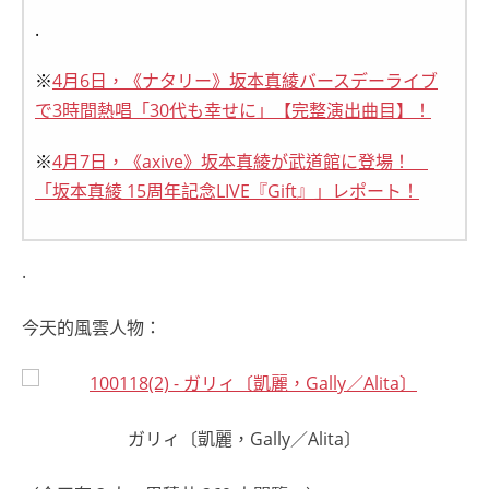
.
※
4月6日，《ナタリー》坂本真綾バースデーライブ
で3時間熱唱「30代も幸せに」【完整演出曲目】！
※
4月7日，《axive》坂本真綾が武道館に登場！
「坂本真綾 15周年記念LIVE『Gift』」レポート！
.
今天的風雲人物：
ガリィ〔凱麗，Gally／Alita〕