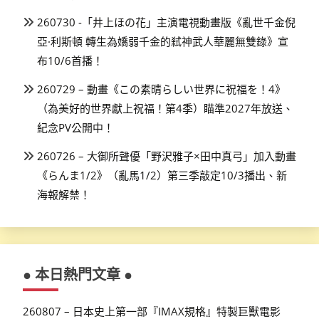
260730 -「井上ほの花」主演電視動畫版《亂世千金倪
亞·利斯頓 轉生為嬌弱千金的弒神武人華麗無雙錄》宣
布10/6首播！
260729 – 動畫《この素晴らしい世界に祝福を！4》
（為美好的世界獻上祝福！第4季）瞄準2027年放送、
紀念PV公開中！
260726 – 大御所聲優「野沢雅子×田中真弓」加入動畫
《らんま1/2》（亂馬1/2）第三季敲定10/3播出、新
海報解禁！
● 本日熱門文章 ●
260807 – 日本史上第一部『IMAX規格』特製巨獸電影