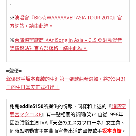
.
※
演唱會『BIG☆WAAAAAVE!! ASIA TOUR 2010』官
方網站，請由此進。
※
台灣協辦廠商《AniSong in Asia – CLS 亞洲動漫音
樂情報站》官方部落格，請由此進。
■聲優■
聲優歌手
坂本真綾
的生涯第一張歌曲精選輯，將於3月31
日的生日當天正式推出！
謝謝
eddie5150
所提供的情報、同樣和上述的『
超時空
要塞マクロスF
』有一點相關的新聞(笑)。自從1996年
因為領銜主演TVA『天空のエスカフローネ』女主角、
同時獻唱動畫主題曲而宣告出道的聲優歌手
坂本真綾
，