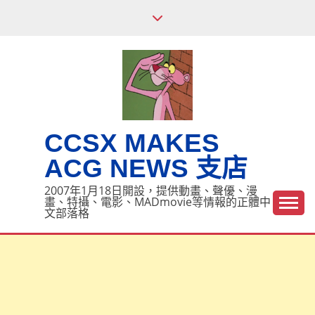
Skip
to
content
CCSX MAKES
ACG NEWS 支店
2007年1月18日開設，提供動畫、聲優、漫
畫、特攝、電影、MADmovie等情報的正體中
文部落格