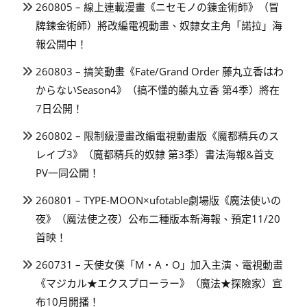
260805 – 線上連載漫畫《ニセモノの錬金術師》（冒
牌鍊金術師）將改編電視動畫、奴隸女主角「諾拉」海
報公開中！
260803 – 搞笑動畫《Fate/Grand Order 藤丸立香はわ
からないSeason4》（搞不懂的藤丸立香 第4季）將在
7日公開！
260802 – 限制級漫畫改編電視動畫版《魔都精兵のス
レイブ3》（魔都精兵的奴隸 第3季）書法海報&首支
PV一同公開！
260801 – TYPE-MOON×ufotable劇場版《魔法使いの
夜》（魔法使之夜）公布二種版本新海報、預定11/20
首映！
260731 – 天使女僕「M・A・O」加入主演、電視動畫
《マジカル★エクスプローラー》（魔法★探險家）宣
布10月開播！