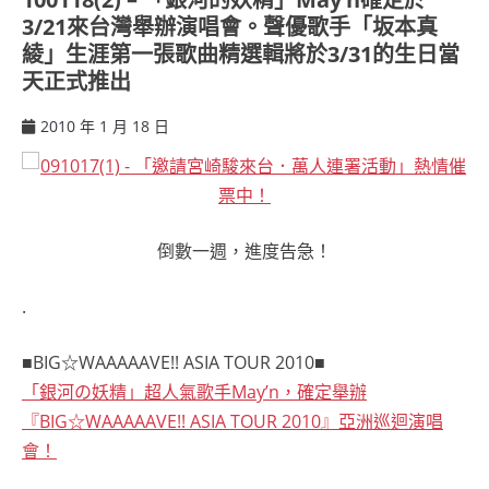
3/21來台灣舉辦演唱會。聲優歌手「坂本真
綾」生涯第一張歌曲精選輯將於3/31的生日當
天正式推出
2010 年 1 月 18 日
ccsx
倒數一週，進度告急！
.
■BIG☆WAAAAAVE!! ASIA TOUR 2010■
「銀河の妖精」超人氣歌手May’n，確定舉辦
『BIG☆WAAAAAVE!! ASIA TOUR 2010』亞洲巡迴演唱
會！