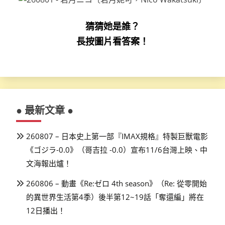
猜猜她是誰？
長按圖片看答案！
● 最新文章 ●
260807 – 日本史上第一部『IMAX規格』特製巨獸電影
《ゴジラ-0.0》（哥吉拉 -0.0）宣布11/6台灣上映、中
文海報出爐！
260806 – 動畫《Re:ゼロ 4th season》（Re: 從零開始
的異世界生活第4季）後半第12~19話「奪還編」將在
12日播出！