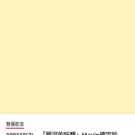
聲優配音
100118(2) – 「銀河的妖精」May’n確定於