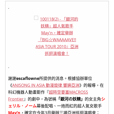
.
.
謝謝
escaflowne
所提供的消息。根據協辦單位
《
ANISONG IN ASIA 動漫旋律 響遍亞洲
》的報導，在
科幻機器人動畫鉅作『
超時空要塞MACROSS
Frontier
』的劇中，為號稱
「銀河の妖精」
的女主角
シ
ェリル．ノーム
幕後配唱、一炮而紅的超人氣女歌手
May’n
，確定在今年3月舉辦三場亞洲巡迴演唱會：