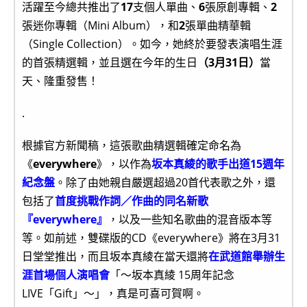
活躍至今總共推出了
17
支個人單曲、
6
張原創專輯、
2
張迷你專輯（Mini Album），和
2
張單曲精華輯
（Single Collection）。如今，她終於要發表演唱生涯
的首張精選輯，並且選在今年的生日
（3月31日）
當
天、隆重發售！
.
根據官方新聞稿，這張歌曲精選輯確定命名為
《
everywhere
》，以作為
坂本真綾的歌手出道15週年
紀念盤
。除了由她親自嚴選超過20首代表歌之外，還
包括了
首度挑戰作詞／作曲的同名新歌
『everywhere』
，以及一些知名歌曲的混音版本等
等。如前述，雙碟版的CD《everywhere》將在3月31
日堂堂推出，而且坂本真綾在當天還將
在武道館舉辦生
涯首場個人演唱會
「～坂本真綾 15周年記念
LIVE「Gift」～」，真是可喜可賀啊。