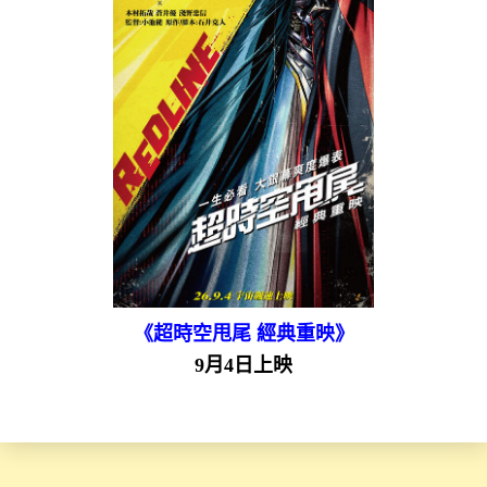
《超時空甩尾 經典重映》
9月4日上映