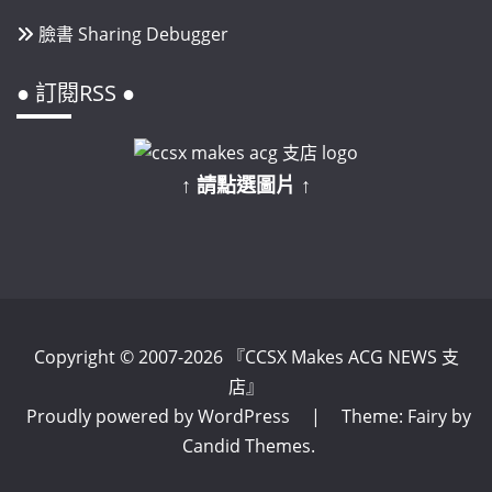
臉書 Sharing Debugger
● 訂閱RSS ●
↑ 請點選圖片 ↑
Copyright © 2007-2026 『CCSX Makes ACG NEWS 支
店』
Proudly powered by WordPress
|
Theme: Fairy by
Candid Themes
.