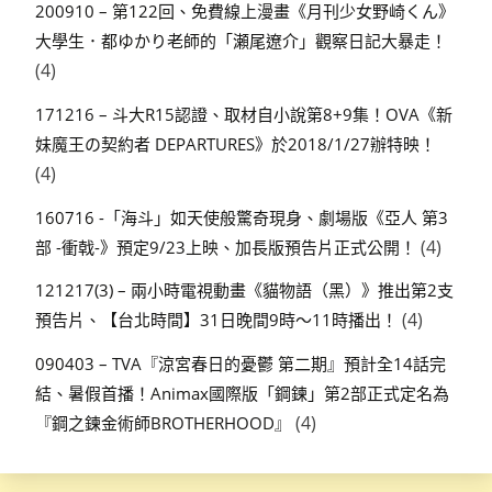
200910 – 第122回、免費線上漫畫《月刊少女野崎くん》
大學生．都ゆかり老師的「瀬尾遼介」觀察日記大暴走！
(4)
171216 – 斗大R15認證、取材自小說第8+9集！OVA《新
妹魔王の契約者 DEPARTURES》於2018/1/27辦特映！
(4)
160716 -「海斗」如天使般驚奇現身、劇場版《亞人 第3
(4)
部 -衝戟-》預定9/23上映、加長版預告片正式公開！
121217(3) – 兩小時電視動畫《貓物語（黑）》推出第2支
(4)
預告片、【台北時間】31日晚間9時～11時播出！
090403 – TVA『涼宮春日的憂鬱 第二期』預計全14話完
結、暑假首播！Animax國際版「鋼鍊」第2部正式定名為
(4)
『鋼之鍊金術師BROTHERHOOD』