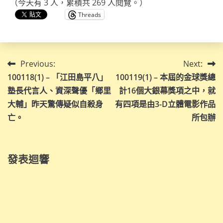
（今天有 3 人，累積共 269 人閱覽。）
Threads
文
Previous:
Next:
100118(1) – 「江田島平八」
100119(1) – 本屆的金球獎總
章
塾長代言人、資深聲優「鄉里
計16個大銀幕獎項之中，就
導
大輔」昨天驚傳疑似自殺身
有四項是由3-D立體電影作品
亡。
所包辦
覽
發表迴響