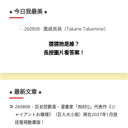
● 今日我最美 ●
猜猜她是誰？
長按圖片看答案！
● 最新文章 ●
260808 – 巨女控歡喜、漫畫家「肉村Q」代表作《ジ
ャイアントお嬢様》（巨人大小姐）將在2027年1月放
送電視動畫版！