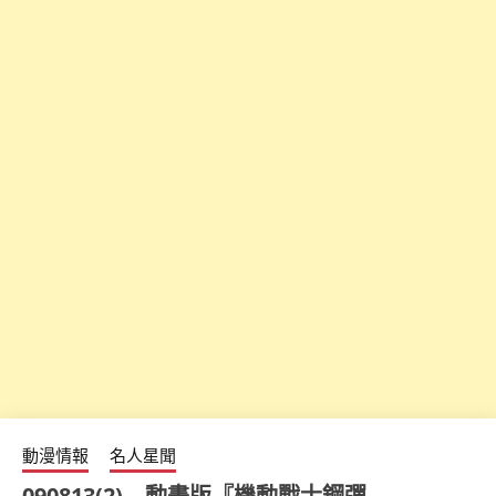
動漫情報
名人星聞
090813(2) – 動畫版『機動戰士鋼彈