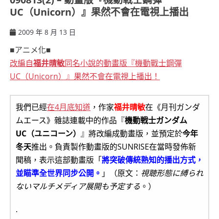
UC（Unicorn）』果然不會在電視上播出
2009 年 8 月 13 日
ccsx
■アニメ化■
改編自
福井晴敏
同名小說的動畫版『機動戰士鋼彈
UC（Unicorn）』果然不會在電視上播出！
我們已經
在4月底知道
，作家
福井晴敏
在《月刊ガンダ
ムエース》雜誌連載中的作品『
機動戦士ガンダム
UC（ユニコーン）
』將改編成動畫版，並預定於
今年
冬天
推出。負責製作動畫版的SUNRISE在當時發佈新
聞稿，表示這部動畫版「
將突破傳統熟知的播出方式，
並瞄準全世界同步公開。
」（原文：
視聴形態に縛られ
ないマルチメディア展開も予定する
。）
.