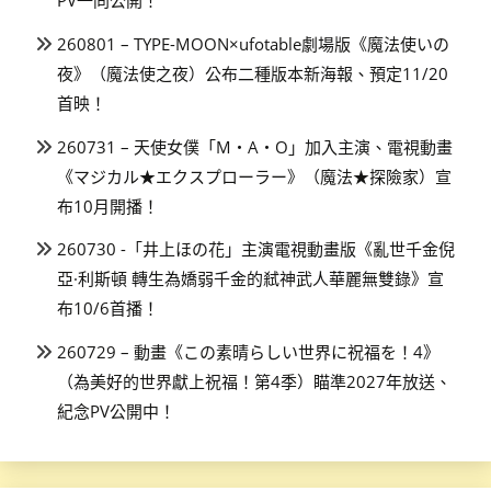
PV一同公開！
260801 – TYPE-MOON×ufotable劇場版《魔法使いの
夜》（魔法使之夜）公布二種版本新海報、預定11/20
首映！
260731 – 天使女僕「M・A・O」加入主演、電視動畫
《マジカル★エクスプローラー》（魔法★探險家）宣
布10月開播！
260730 -「井上ほの花」主演電視動畫版《亂世千金倪
亞·利斯頓 轉生為嬌弱千金的弒神武人華麗無雙錄》宣
布10/6首播！
260729 – 動畫《この素晴らしい世界に祝福を！4》
（為美好的世界獻上祝福！第4季）瞄準2027年放送、
紀念PV公開中！