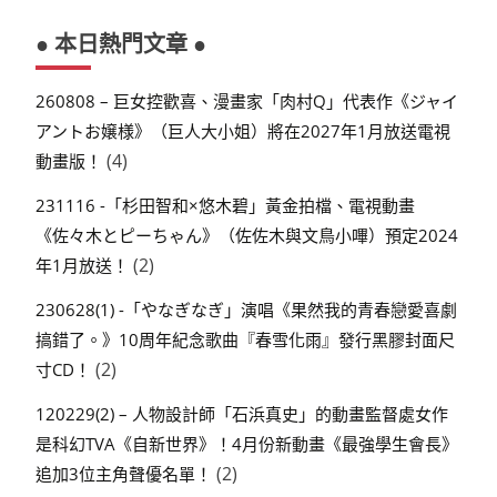
● 本日熱門文章 ●
260808 – 巨女控歡喜、漫畫家「肉村Q」代表作《ジャイ
アントお嬢様》（巨人大小姐）將在2027年1月放送電視
(4)
動畫版！
231116 -「杉田智和×悠木碧」黃金拍檔、電視動畫
《佐々木とピーちゃん》（佐佐木與文鳥小嗶）預定2024
(2)
年1月放送！
230628(1) -「やなぎなぎ」演唱《果然我的青春戀愛喜劇
搞錯了。》10周年紀念歌曲『春雪化雨』發行黑膠封面尺
(2)
寸CD！
120229(2) – 人物設計師「石浜真史」的動畫監督處女作
是科幻TVA《自新世界》！4月份新動畫《最強學生會長》
(2)
追加3位主角聲優名單！