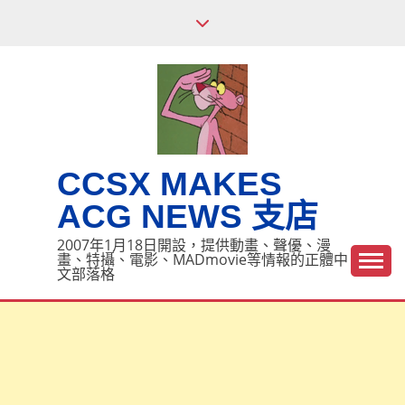
Skip
to
content
CCSX MAKES
ACG NEWS 支店
2007年1月18日開設，提供動畫、聲優、漫
畫、特攝、電影、MADmovie等情報的正體中
文部落格