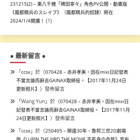
231215(2) – 東八千穂「稗田寧々」角色PV公開、動畫版
《魔都精兵のスレイブ》（魔都精兵的奴隸）將在
(1)
2024/1/4開播！
● 最新留言 ●
「
」於〈
ccsx
070428 – 赤井孝美，因在mixi日記發表
不當言論而辭去GAINAX取締役。【2017年11月24日
〉發佈留言
更新照片】
「
Wang Yun
」於〈
070428 – 赤井孝美，因在mixi日
記發表不當言論而辭去GAINAX取締役。【2017年11月
〉發佈留言
24日更新照片】
「
」於〈
ccsx
250405 – 睽違30年、魯邦三世2D劇場
版《LUPIN THE IIIRD THE MOVIE 不死身の血族》宣布