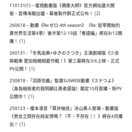
110131(1) – 電視動畫版《偶像大師》官方網站盛大開
(2)
張、宣傳海報出爐、幕後製作群正式公布！
260618 – 動畫《Re:ゼロ 4th season》（Re: 從零開始的
異世界生活第4季）後半第12-19話「奪還編」將在8/12開
(1)
播！
260131 -「冬馬由美×ゆきのさつき」主演劇場版《少女
與戰車 更加相親相愛作戰！》第三幕將在3/6上映、正式
(1)
PV公開！
250818 -「羽原信義」監督SUNRISE動畫《ステつよ》
（身為暗殺者的我明顯比勇者還強）鎖定10月首播、新PV
(1)
公開中！
250123 – 榎本凛音「貫井柚佳」冰山美人登場、動畫版
《男女之間存在純友情嗎？（不，不存在！）》將在4月播
(1)
出！