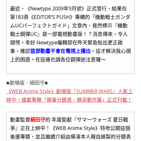
最近，《Newtype 2009年9月號》正式發行，結果在
第183頁《EDITOR’S PUSH》專欄的「機動戦士ガンダ
ムUCパーフェクトガイド」文章內，竟然標示『機動
戰士鋼彈UC』是一部電視動畫版！？消息傳來，令人
錯愕。幸好 Newtype編輯部在昨天緊急貼出更正啟
事，確認
這部動畫不會在電視上播出
。這才解決我心頭
上的困惑。在這邊也請各位鋼彈迷注意囉～
■劇場版．細田守■
《WEB Anime Style》劇場版『SUMMER WARS』人氣上
映中，連載專欄「親筆分鏡表 – 精采動作篇」正式刊載！
動畫監督
細田守
的 年度鉅獻『サマーウォーズ 夏日戰
爭』正在上映中！《WEB Anime Style》特地公開這個
後援專題，並且繼續介紹由導演本人親自繪製的分鏡表