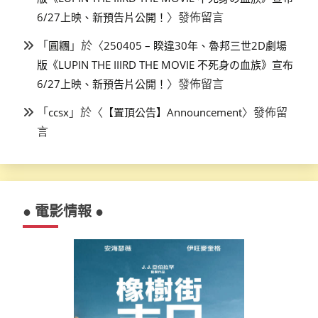
〉發佈留言
6/27上映、新預告片公開！
「
」於〈
圓糰
250405 – 睽違30年、魯邦三世2D劇場
版《LUPIN THE IIIRD THE MOVIE 不死身の血族》宣布
〉發佈留言
6/27上映、新預告片公開！
「
」於〈
〉發佈留
ccsx
【置頂公告】Announcement
言
● 電影情報 ●