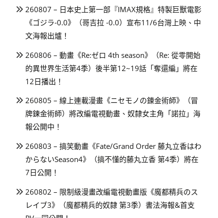
260807 – 日本史上第一部『IMAX規格』特製巨獸電影
《ゴジラ-0.0》（哥吉拉 -0.0）宣布11/6台灣上映、中
文海報出爐！
260806 – 動畫《Re:ゼロ 4th season》（Re: 從零開始
的異世界生活第4季）後半第12~19話「奪還編」將在
12日播出！
260805 – 線上連載漫畫《ニセモノの錬金術師》（冒
牌鍊金術師）將改編電視動畫、奴隸女主角「諾拉」海
報公開中！
260803 – 搞笑動畫《Fate/Grand Order 藤丸立香はわ
からないSeason4》（搞不懂的藤丸立香 第4季）將在
7日公開！
260802 – 限制級漫畫改編電視動畫版《魔都精兵のス
レイブ3》（魔都精兵的奴隸 第3季）書法海報&首支