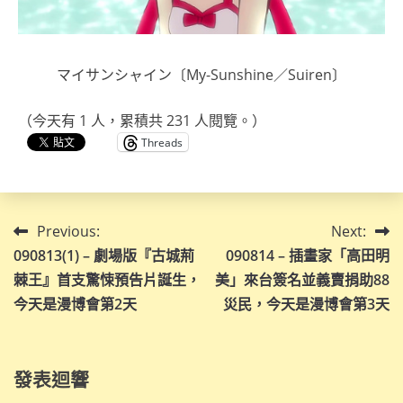
マイサンシャイン〔My-Sunshine／Suiren〕
（今天有 1 人，累積共 231 人閱覽。）
Threads
文
Previous:
Next:
090813(1) – 劇場版『古城荊
090814 – 插畫家「高田明
章
棘王』首支驚悚預告片誕生，
美」來台簽名並義賣捐助88
導
今天是漫博會第2天
災民，今天是漫博會第3天
覽
發表迴響