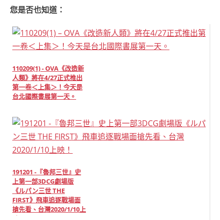
您是否也知道：
110209(1) - OVA《改造新
人類》將在4/27正式推出
第一卷＜上集＞！今天是
台北國際書展第一天。
191201 -『魯邦三世』史
上第一部3DCG劇場版
《ルパン三世 THE
FIRST》飛車追逐戰場面
搶先看、台灣2020/1/10上
映！