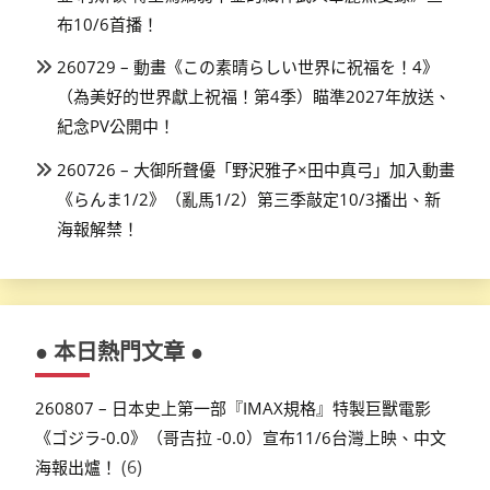
布10/6首播！
260729 – 動畫《この素晴らしい世界に祝福を！4》
（為美好的世界獻上祝福！第4季）瞄準2027年放送、
紀念PV公開中！
260726 – 大御所聲優「野沢雅子×田中真弓」加入動畫
《らんま1/2》（亂馬1/2）第三季敲定10/3播出、新
海報解禁！
● 本日熱門文章 ●
260807 – 日本史上第一部『IMAX規格』特製巨獸電影
《ゴジラ-0.0》（哥吉拉 -0.0）宣布11/6台灣上映、中文
(6)
海報出爐！