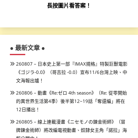
長按圖片看答案！
● 最新文章 ●
260807 – 日本史上第一部『IMAX規格』特製巨獸電影
《ゴジラ-0.0》（哥吉拉 -0.0）宣布11/6台灣上映、中
文海報出爐！
260806 – 動畫《Re:ゼロ 4th season》（Re: 從零開始
的異世界生活第4季）後半第12~19話「奪還編」將在
12日播出！
260805 – 線上連載漫畫《ニセモノの錬金術師》（冒
牌鍊金術師）將改編電視動畫、奴隸女主角「諾拉」海