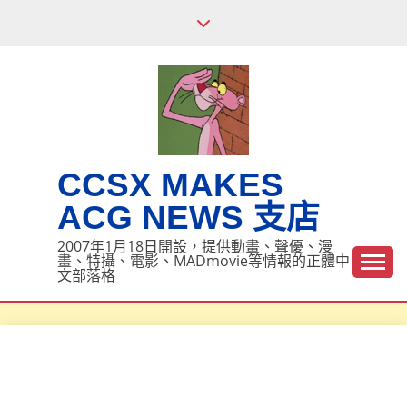
Skip
to
content
CCSX MAKES
ACG NEWS 支店
2007年1月18日開設，提供動畫、聲優、漫
畫、特攝、電影、MADmovie等情報的正體中
文部落格