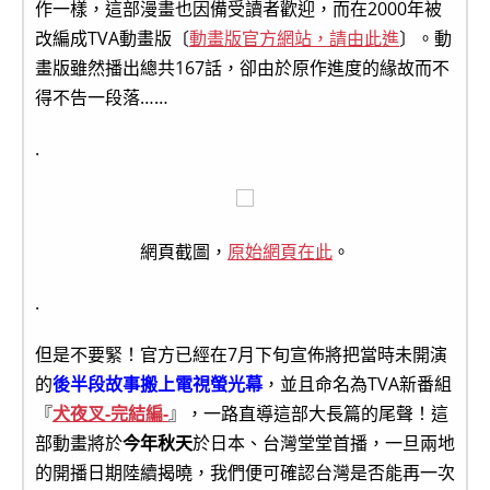
作一樣，這部漫畫也因備受讀者歡迎，而在2000年被
改編成TVA動畫版〔
動畫版官方網站，請由此進
〕。動
畫版雖然播出總共167話，卻由於原作進度的緣故而不
得不告一段落……
.
網頁截圖，
原始網頁在此
。
.
但是不要緊！官方已經在7月下旬宣佈將把當時未開演
的
後半段故事搬上電視螢光幕
，並且命名為TVA新番組
『
犬夜叉-完結編-
』，一路直導這部大長篇的尾聲！這
部動畫將於
今年秋天
於日本、台灣堂堂首播，一旦兩地
的開播日期陸續揭曉，我們便可確認台灣是否能再一次