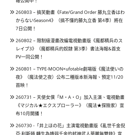
報公開中！
260803 – 搞笑動畫《Fate/Grand Order 藤丸立香はわ
からないSeason4》（搞不懂的藤丸立香 第4季）將在
7日公開！
260802 – 限制級漫畫改編電視動畫版《魔都精兵のス
レイブ3》（魔都精兵的奴隸 第3季）書法海報&首支
PV一同公開！
260801 – TYPE-MOON×ufotable劇場版《魔法使いの
夜》（魔法使之夜）公布二種版本新海報、預定11/20
首映！
260731 – 天使女僕「M・A・O」加入主演、電視動畫
《マジカル★エクスプローラー》（魔法★探險家）宣
布10月開播！
260730 -「井上ほの花」主演電視動畫版《亂世千金倪
亞·利斯頓 轉生為嬌弱千金的弒神武人華麗無雙錄》宣