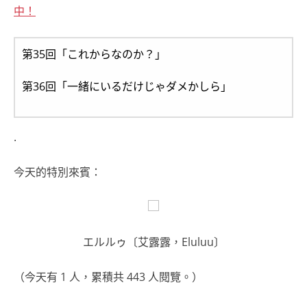
中！
第35回「これからなのか？」
第36回「一緒にいるだけじゃダメかしら」
.
今天的特別來賓：
エルルゥ〔艾露露，Eluluu〕
（今天有 1 人，累積共 443 人閱覽。）