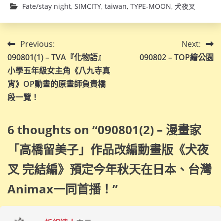
Fate/stay night
,
SIMCITY
,
taiwan
,
TYPE-MOON
,
犬夜叉
文
Previous:
Next:
090801(1) – TVA『化物語』
090802 – TOP繪公園
章
小學五年級女主角《八九寺真
導
宵》OP動畫的原畫師負責橋
段一覽！
覽
6 thoughts on “
090801(2) – 漫畫家
「高橋留美子」作品改編動畫版《犬夜
叉 完結編》預定今年秋天在日本、台灣
Animax一同首播！
”