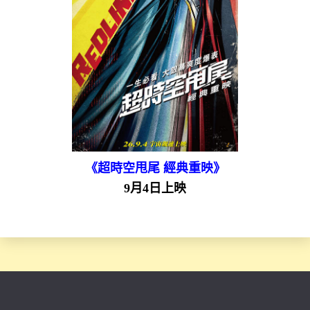
《超時空甩尾 經典重映》
9月4日上映