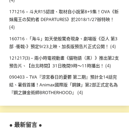
(4)
171216 – 斗大R15認證、取材自小說第8+9集！OVA《新
妹魔王の契約者 DEPARTURES》於2018/1/27辦特映！
(4)
160716 -「海斗」如天使般驚奇現身、劇場版《亞人 第3
(4)
部 -衝戟-》預定9/23上映、加長版預告片正式公開！
121217(3) – 兩小時電視動畫《貓物語（黑）》推出第2支
(4)
預告片、【台北時間】31日晚間9時～11時播出！
090403 – TVA『涼宮春日的憂鬱 第二期』預計全14話完
結、暑假首播！Animax國際版「鋼鍊」第2部正式定名為
(4)
『鋼之鍊金術師BROTHERHOOD』
● 最新留言 ●