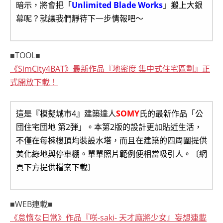
暗示，將會把「
Unlimited Blade Works
」搬上大銀
幕呢？就讓我們靜待下一步情報吧～
■TOOL■
《SimCity4BAT》最新作品『地密度 集中式住宅區劃』正
式開放下載！
這是『模擬城市4』建築達人
SOMY
氏的最新作品「公
団住宅団地 第2弾」。本第2版的設計更加貼近生活，
不僅在每棟樓頂均裝設水塔，而且在建築的四周圍提供
美化綠地與停車棚。單單照片範例便相當吸引人。〔網
頁下方提供檔案下載〕
■WEB連載■
《怠惰な日常》作品『咲-saki- 天才麻將少女』妄想連載