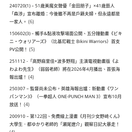
240720(1) – 51歲美魔女聲優「金田朋子」×41歲藝人
「森渉」宣布離婚：今後雖不再是戶籍夫婦，但永遠都是
(6)
一家人。
150602(3) – 觸手&黏液攻擊場面公開、五分鐘動畫《ビキ
ニ・ウォリアーズ》（比基尼戰士 Bikini Warriors）首支
(5)
PV公開！
251112 -「高野麻里佳×波多野翔」主演電視動畫版《よ
わよわ先生》（弱弱老師）將在2026年4月播出、首張海
(4)
報出爐！
250307 – 監督尚未公布，英雄海報出爐：新動畫《ワン
パンマン3》（一拳超人 ONE-PUNCH MAN 3）宣布10月
(4)
放送！
200910 – 第122回、免費線上漫畫《月刊少女野崎くん》
大學生．都ゆかり老師的「瀬尾遼介」觀察日記大暴走！