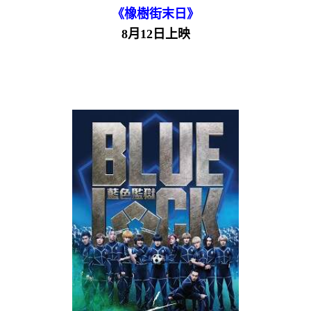
《橡樹街末日》
8月12日上映