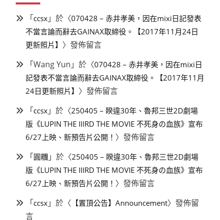
「
」於〈
ccsx
070428 – 赤井孝美，因在mixi日記發表
不當言論而辭去GAINAX取締役。【2017年11月24日
〉發佈留言
更新照片】
「
Wang Yun
」於〈
070428 – 赤井孝美，因在mixi日
記發表不當言論而辭去GAINAX取締役。【2017年11月
〉發佈留言
24日更新照片】
「
」於〈
ccsx
250405 – 睽違30年、魯邦三世2D劇場
版《LUPIN THE IIIRD THE MOVIE 不死身の血族》宣布
〉發佈留言
6/27上映、新預告片公開！
「
」於〈
圓糰
250405 – 睽違30年、魯邦三世2D劇場
版《LUPIN THE IIIRD THE MOVIE 不死身の血族》宣布
〉發佈留言
6/27上映、新預告片公開！
「
」於〈
〉發佈留
ccsx
【置頂公告】Announcement
言