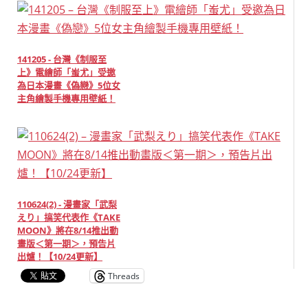
141205 - 台灣《制服至
上》電繪師「蚩尤」受邀
為日本漫畫《偽戀》5位女
主角繪製手機專用壁紙！
110624(2) - 漫畫家「武梨
えり」搞笑代表作《TAKE
MOON》將在8/14推出動
畫版＜第一期＞，預告片
出爐！【10/24更新】
Threads