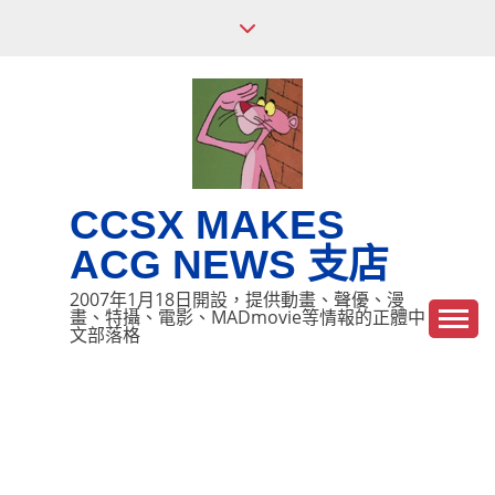
Skip
to
content
CCSX MAKES
ACG NEWS 支店
2007年1月18日開設，提供動畫、聲優、漫
畫、特攝、電影、MADmovie等情報的正體中
文部落格