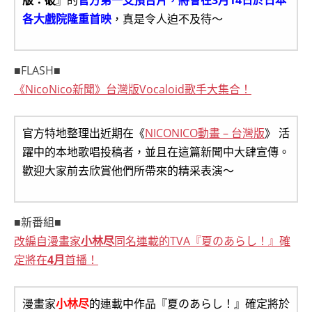
版：破
』的
官方第一支預告片，將會在3月14日於日本
各大戲院隆重首映
，真是令人迫不及待～
■FLASH■
《NicoNico新聞》台灣版Vocaloid歌手大集合！
官方特地整理出近期在《
NICONICO動畫 – 台灣版
》 活
躍中的本地歌唱投稿者，並且在這篇新聞中大肆宣傳。
歡迎大家前去欣賞他們所帶來的精采表演～
■新番組■
改編自漫畫家
小林尽
同名連載的TVA『夏のあらし！』確
定將在
4月
首播！
漫畫家
小林尽
的連載中作品『夏のあらし！』確定將於