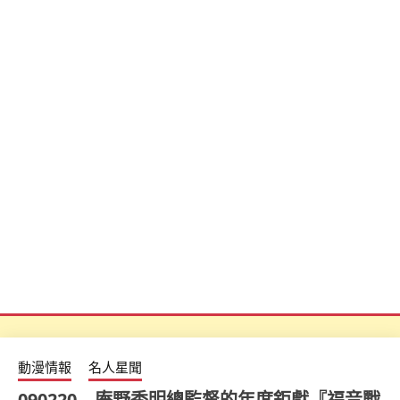
動漫情報
名人星聞
090220 – 庵野秀明總監督的年度鉅獻『福音戰