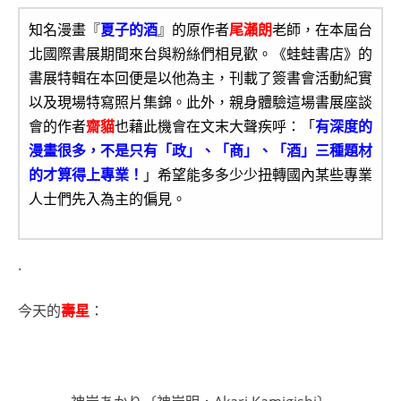
知名漫畫『
夏子的酒
』的原作者
尾瀨朗
老師，在本屆台
北國際書展期間來台與粉絲們相見歡。《蛙蛙書店》的
書展特輯在本回便是以他為主，刊載了簽書會活動紀實
以及現場特寫照片集錦。此外，親身體驗這場書展座談
會的作者
齋貓
也藉此機會在文末大聲疾呼：「
有深度的
漫畫很多，不是只有「政」、「商」、「酒」三種題材
的才算得上專業！
」希望能多多少少扭轉國內某些專業
人士們先入為主的偏見。
.
今天的
壽星
：