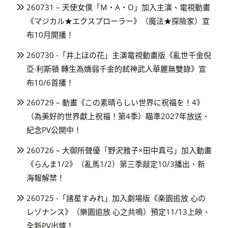
260731 – 天使女僕「M・A・O」加入主演、電視動畫
《マジカル★エクスプローラー》（魔法★探險家）宣
布10月開播！
260730 -「井上ほの花」主演電視動畫版《亂世千金倪
亞·利斯頓 轉生為嬌弱千金的弒神武人華麗無雙錄》宣
布10/6首播！
260729 – 動畫《この素晴らしい世界に祝福を！4》
（為美好的世界獻上祝福！第4季）瞄準2027年放送、
紀念PV公開中！
260726 – 大御所聲優「野沢雅子×田中真弓」加入動畫
《らんま1/2》（亂馬1/2）第三季敲定10/3播出、新
海報解禁！
260725 -「諸星すみれ」加入劇場版《楽園追放 心の
レゾナンス》（樂園追放 心之共鳴）預定11/13上映、
全新PV出爐！