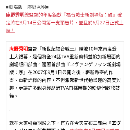
■劇場版．庵野秀明■
庵野秀明
總監督的年度鉅獻『福音戰士新劇場版：破』確
定將在3月14日公開第一支預告片，並且於6月27日正式上
映！
庵野秀明
監督『新世紀福音戰士』睽違10年來再度登
上大銀幕，是個將全24話TVA重新剪輯並追加新場面的
劇場版四部曲。隨著首部曲『ヱヴァンゲリヲン新劇場
版：序』在2007年9月1日公開之後，嶄新緻密的作
畫、重新詮釋的內容，不但激起新世代動畫迷的高度興
趣，更讓許多親身經歷過TVA首播時期的粉絲們歡欣鼓
舞。
.
就在大家引頸期盼之下，官方在今天宣布二部曲『
ヱヴ