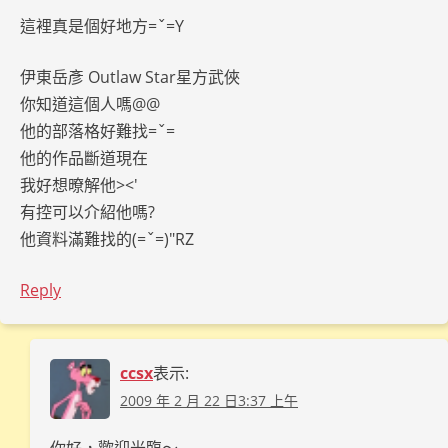
這裡真是個好地方=ˇ=Y
伊東岳彥 Outlaw Star星方武俠
你知道這個人嗎@@
他的部落格好難找=ˇ=
他的作品斷道現在
我好想暸解他><'
有控可以介紹他嗎?
他資料滿難找的(=ˇ=)"RZ
Reply
ccsx
表示:
2009 年 2 月 22 日3:37 上午