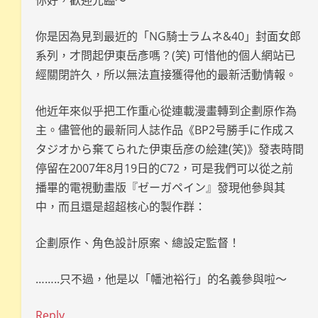
你好，歡迎光臨～
你是因為見到最近的「NG騎士ラムネ&40」封面女郎
系列，才問起伊東岳彥嗎？(笑) 可惜他的個人網站已
經關閉許久，所以無法直接獲得他的最新活動情報。
他近年來似乎把工作重心從連載漫畫轉到企劃原作為
主。儘管他的最新同人誌作品《BP2号勝手に作成ス
タジオから棄てられた伊東岳彦の絵建(笑)》發表時間
停留在2007年8月19日的C72，可是我們可以從之前
播畢的電視動畫版『ゼーガペイン』發現他參與其
中，而且還是超超核心的製作群：
企劃原作、角色設計原案、總設定監督！
……..只不過，他是以「幡池裕行」的名義參與啦～
Reply