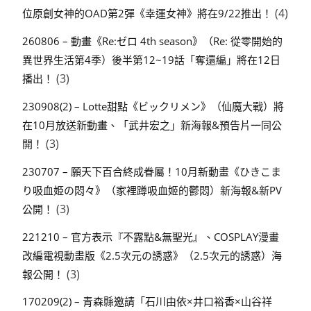
(4)
位原創女神的OAD第2彈《幸運女神》將在9/22推出！
260806 – 動畫《Re:ゼロ 4th season》（Re: 從零開始的
異世界生活第4季）後半第12~19話「奪還編」將在12日
(3)
播出！
230908(2) – Lotte甜點《ビックリメン》（仙魔大戰）將
在10月放送新動畫、「武井宏之」新海報&預告片一同公
(3)
開！
230707 – 願天下百合終成眷屬！10月新動畫《ひきこま
り吸血姫の悶々》（家裡蹲吸血姬的鬱悶）新海報&新PV
(3)
公開！
221210 – 官方表示『不露點&無聖光』、COSPLAY漫畫
改編電視動畫版《2.5次元の誘惑》（2.5次元的誘惑）海
(3)
報公開！
170209(2) – 青森縣邀請「石川由依×井口裕香×山谷祥