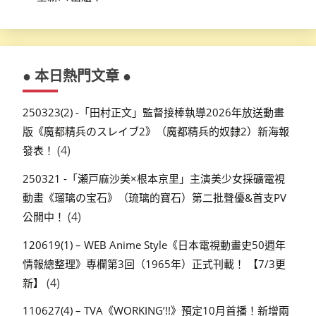
● 本日熱門文章 ●
250323(2) -「田村正文」監督接棒執導2026年放送動畫
版《魔都精兵のスレイブ2》（魔都精兵的奴隸2）新海報
(4)
發表！
250321 -「瀬戸麻沙美×根本京里」主演美少女採礦電視
動畫《瑠璃の宝石》（琉璃的寶石）第二批聲優&首支PV
(4)
公開中！
120619(1) – WEB Anime Style《日本電視動畫史50週年
情報總整理》專欄第3回（1965年）正式刊載！ 【7/3更
(4)
新】
110627(4) – TVA《WORKING’!!》預定10月首播！新增兩