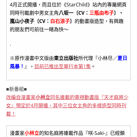
4月正式開播，而且位於《StarChild》站內的專屬網頁
同時刊載劇中男女主角
八坂一〔CV：
三瓶由布子
〕、
嵐山小夜子〔CV：
白石涼子
〕
的動畫版造型，有興趣
的朋友們可前往一睹為快～
.
※原作漫畫中文版由
東立出版社
所代理『小林尽／
夏日
風暴！
』，
目前已推出至單行本第1集
。
■新番組■
改編自漫畫家
小林立
同名連載的電視動畫版『天才麻將少
女』預定於4月開播，其中三位女主角的多樣造型同時刊
載！
漫畫家
小林立
的知名麻將連載作品『咲-Saki-』已經鎖