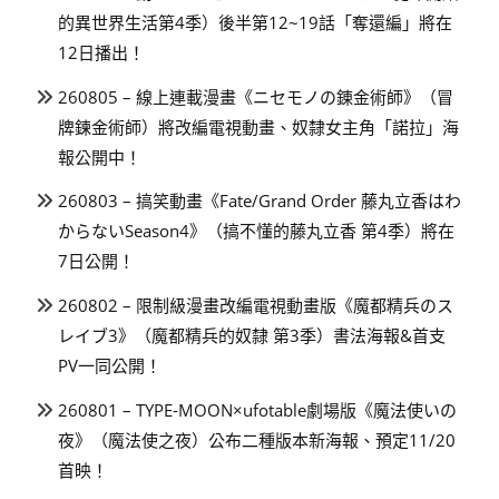
的異世界生活第4季）後半第12~19話「奪還編」將在
12日播出！
260805 – 線上連載漫畫《ニセモノの錬金術師》（冒
牌鍊金術師）將改編電視動畫、奴隸女主角「諾拉」海
報公開中！
260803 – 搞笑動畫《Fate/Grand Order 藤丸立香はわ
からないSeason4》（搞不懂的藤丸立香 第4季）將在
7日公開！
260802 – 限制級漫畫改編電視動畫版《魔都精兵のス
レイブ3》（魔都精兵的奴隸 第3季）書法海報&首支
PV一同公開！
260801 – TYPE-MOON×ufotable劇場版《魔法使いの
夜》（魔法使之夜）公布二種版本新海報、預定11/20
首映！