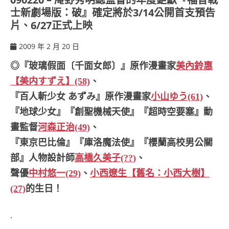
士新劇場版：破』確定將於3/14公開首支預告
片、6/27正式上映
2009 年 2 月 20 日
ccsx
◎『玻璃假面〔千面女郎〕』原作漫畫家
美內鈴惠
【美内すずえ】(58)
、
『百人斬少女 あずみ』原作漫畫家
小山ゆう(61)
、
『地球少女』『創聖機械天使』『超時空要塞』動
畫監督
河森正治(49)
、
『東京巴比倫』『庫洛魔法使』『櫻蘭高校男公關
部』人物設計師
高橋久美子(??)
、
聲優
中村悠一(29)
、
小西遼生【舊名：小西大樹】
(27)
的生日！
.