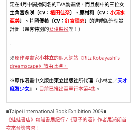
定在4月中開播同名的TVA動畫版，而且劇中的三位女
主角
宮永咲〔CV：
植田佳奈
〕、原村和〔CV：
小清水
亜美
〕、片岡優希〔CV：
釘宮理恵
〕
的進階版造型設
計圖（還有特別的
女僕裝扮
哩！）
.
※
原作漫畫家
小林立
的個人網站《Ritz Kobayashi’s
dreamscape》請由此進。
※原作漫畫中文版由
東立出版社
所代理『小林立／
天才
麻將少女
』，
目前已推出至單行本第4集
。
■Taipei International Book Exhibition 2009■
《蛙蛙書店》齋貓書展紀行 /《夏子的酒》作者尾瀨朗首
次來台簽書會！