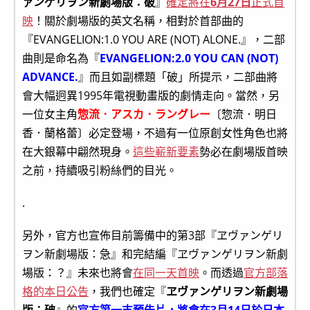
ァンゲリヲン新劇場版：破
』
確定將在
6月27日
正式首
映
！關於劇場版的英文名稱，相對於首部曲的
『EVANGELION:1.0 YOU ARE (NOT) ALONE.』，二部
曲則是命名為『
EVANGELION:2.0 YOU CAN (NOT)
ADVANCE.
』而且如副標題「破」所提示，二部曲將
會大幅迥異1995年電視動畫版的劇情走向。當然，另
一位女主角
惣流．アスカ．ラングレー
〔惣流．明日
香．蘭格蕾〕必定登場，不過有一位原創女性角色也將
在大銀幕中翩然現身。
這些嶄新要素
勢必在劇場版首映
之前，持續吸引粉絲們的目光。
.
另外，官方也宣佈目前籌備中的第3部『ヱヴァンゲリ
ヲン新劇場版：急』和完結編『ヱヴァンゲリヲン新劇
場版：？』未來也將會
在同一天首映
。而透過
官方部落
格的本日公告
，我們也確定『
ヱヴァンゲリヲン新劇場