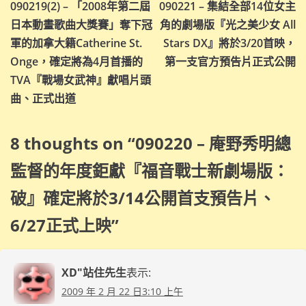
090219(2) – 「2008年第二屆
090221 – 集結全部14位女主
章
日本動畫歌曲大獎賽」奪下冠
角的劇場版『光之美少女 All
導
軍的加拿大籍Catherine St.
Stars DX』將於3/20首映，
Onge，確定將為4月首播的
第一支官方預告片正式公開
覽
TVA『戰場女武神』獻唱片頭
曲、正式出道
8 thoughts on “
090220 – 庵野秀明總
監督的年度鉅獻『福音戰士新劇場版：
破』確定將於3/14公開首支預告片、
6/27正式上映
”
XD"站住先生
表示:
2009 年 2 月 22 日3:10 上午