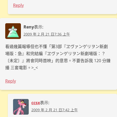
Reply
Reny
表示:
2009 年 2 月 21 日7:36 上午
看過幾篇報導但也不懂「第3部『ヱヴァンゲリヲン新劇
場版：急』和完結編『ヱヴァンゲリヲン新劇場版：？
〔未定〕』將會同時首映」的意思。不要告訴我 120 分鐘
播 三套電影。>_<
Reply
ccsx
表示:
2009 年 2 月 21 日7:42 上午