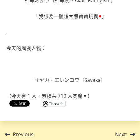
神岸あかり〔神岸明，Akari Kamigishi〕
「我想要一個超大熊寶寶玩偶
♥
」
.
今天的風雲人物：
サヤカ・エレンコワ〔Sayaka〕
（今天有 1 人，累積共 719 人閱覽。）
Threads
文
Previous:
Next: