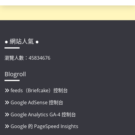
● 網站人氣 ●
瀏覽人數：45834676
Blogroll
feeds（Briefcake）控制台
Google AdSense 控制台
Google Analytics GA-4 控制台
Google 的 PageSpeed Insights