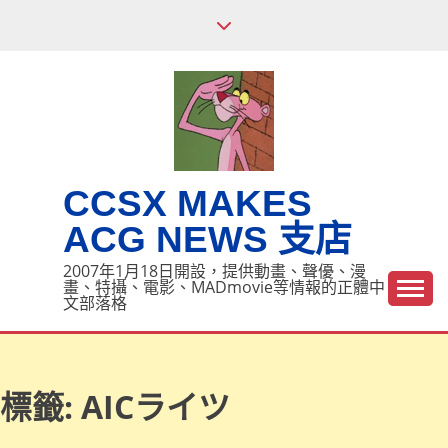
Skip
to
content
CCSX MAKES
ACG NEWS 支店
2007年1月18日開設，提供動畫、聲優、漫
畫、特攝、電影、MADmovie等情報的正體中
文部落格
標籤:
AICライツ