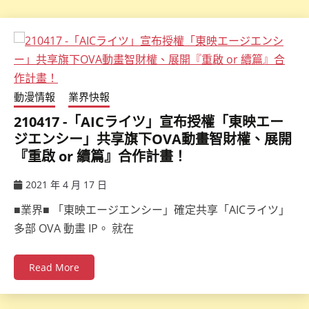
動漫情報
業界快報
210417 -「AICライツ」宣布授權「東映エー
ジエンシー」共享旗下OVA動畫智財權、展開
『重啟 or 續篇』合作計畫！
2021 年 4 月 17 日
ccsx
■業界■ 「東映エージエンシー」確定共享「AICライツ」
多部 OVA 動畫 IP。 就在
Read More