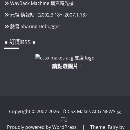
WayBack Machine 網頁時光機
元祖 情報站（2002.3.18～2007.1.18）
臉書 Sharing Debugger
● 訂閱RSS ●
↑ 請點選圖片 ↑
Copyright © 2007-2026 『CCSX Makes ACG NEWS 支
店』
Proudly powered by WordPress
|
Theme: Fairy by