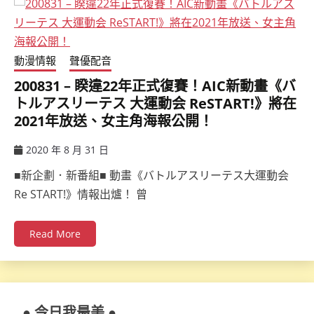
動漫情報
聲優配音
200831 – 睽違22年正式復賽！AIC新動畫《バ
トルアスリーテス 大運動会 ReSTART!》將在
2021年放送、女主角海報公開！
2020 年 8 月 31 日
ccsx
■新企劃．新番組■ 動畫《バトルアスリーテス大運動会
Re START!》情報出爐！ 曾
Read More
● 今日我最美 ●