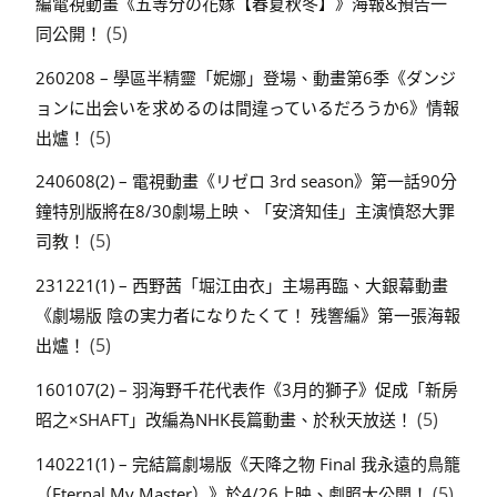
編電視動畫《五等分の花嫁【春夏秋冬】》海報&預告一
(5)
同公開！
260208 – 學區半精靈「妮娜」登場、動畫第6季《ダンジ
ョンに出会いを求めるのは間違っているだろうか6》情報
(5)
出爐！
240608(2) – 電視動畫《リゼロ 3rd season》第一話90分
鐘特別版將在8/30劇場上映、「安済知佳」主演憤怒大罪
(5)
司教！
231221(1) – 西野茜「堀江由衣」主場再臨、大銀幕動畫
《劇場版 陰の実力者になりたくて！ 残響編》第一張海報
(5)
出爐！
160107(2) – 羽海野千花代表作《3月的獅子》促成「新房
(5)
昭之×SHAFT」改編為NHK長篇動畫、於秋天放送！
140221(1) – 完結篇劇場版《天降之物 Final 我永遠的鳥籠
(5)
（Eternal My Master）》於4/26上映、劇照大公開！