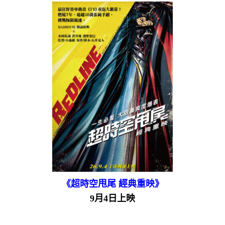
《超時空甩尾 經典重映》
9月4日上映