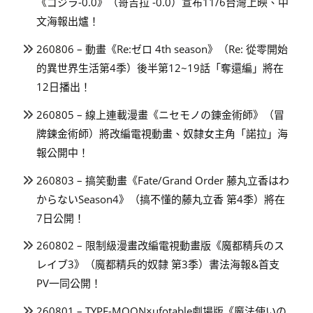
《ゴジラ-0.0》（哥吉拉 -0.0）宣布11/6台灣上映、中
文海報出爐！
260806 – 動畫《Re:ゼロ 4th season》（Re: 從零開始
的異世界生活第4季）後半第12~19話「奪還編」將在
12日播出！
260805 – 線上連載漫畫《ニセモノの錬金術師》（冒
牌鍊金術師）將改編電視動畫、奴隸女主角「諾拉」海
報公開中！
260803 – 搞笑動畫《Fate/Grand Order 藤丸立香はわ
からないSeason4》（搞不懂的藤丸立香 第4季）將在
7日公開！
260802 – 限制級漫畫改編電視動畫版《魔都精兵のス
レイブ3》（魔都精兵的奴隸 第3季）書法海報&首支
PV一同公開！
260801 – TYPE-MOON×ufotable劇場版《魔法使いの