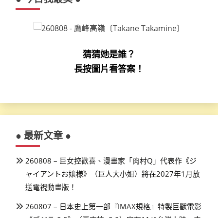
猜猜她是誰？
長按圖片看答案！
● 最新文章 ●
260808 – 巨女控歡喜、漫畫家「肉村Q」代表作《ジ
ャイアントお嬢様》（巨人大小姐）將在2027年1月放
送電視動畫版！
260807 – 日本史上第一部『IMAX規格』特製巨獸電影