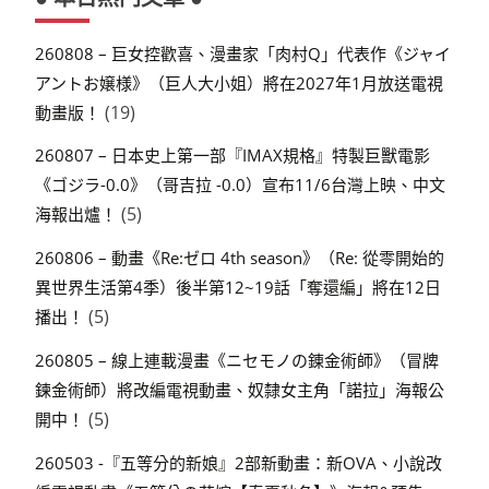
260808 – 巨女控歡喜、漫畫家「肉村Q」代表作《ジャイ
アントお嬢様》（巨人大小姐）將在2027年1月放送電視
(19)
動畫版！
260807 – 日本史上第一部『IMAX規格』特製巨獸電影
《ゴジラ-0.0》（哥吉拉 -0.0）宣布11/6台灣上映、中文
(5)
海報出爐！
260806 – 動畫《Re:ゼロ 4th season》（Re: 從零開始的
異世界生活第4季）後半第12~19話「奪還編」將在12日
(5)
播出！
260805 – 線上連載漫畫《ニセモノの錬金術師》（冒牌
鍊金術師）將改編電視動畫、奴隸女主角「諾拉」海報公
(5)
開中！
260503 -『五等分的新娘』2部新動畫：新OVA、小說改