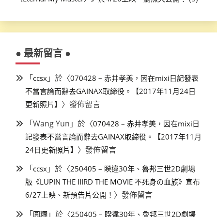
● 最新留言 ●
「
」於〈
ccsx
070428 – 赤井孝美，因在mixi日記發表
不當言論而辭去GAINAX取締役。【2017年11月24日
〉發佈留言
更新照片】
「
Wang Yun
」於〈
070428 – 赤井孝美，因在mixi日
記發表不當言論而辭去GAINAX取締役。【2017年11月
〉發佈留言
24日更新照片】
「
」於〈
ccsx
250405 – 睽違30年、魯邦三世2D劇場
版《LUPIN THE IIIRD THE MOVIE 不死身の血族》宣布
〉發佈留言
6/27上映、新預告片公開！
「
」於〈
圓糰
250405 – 睽違30年、魯邦三世2D劇場