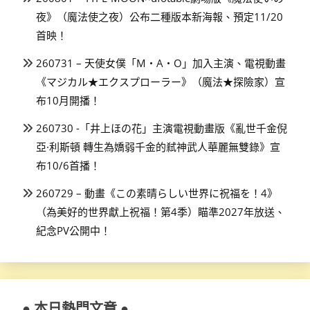
夜》（魔法使之夜）公布二種版本新海報、預定11/20
首映！
260731 – 天使女僕「M・A・O」加入主演、電視動畫
《マジカル★エクスプローラー》（魔法★探險家）宣
布10月開播！
260730 -「井上ほの花」主演電視動畫版《亂世千金倪
亞·利斯頓 轉生為嬌弱千金的弒神武人華麗無雙錄》宣
布10/6首播！
260729 – 動畫《この素晴らしい世界に祝福を！4》
（為美好的世界獻上祝福！第4季）瞄準2027年放送、
紀念PV公開中！
● 本日熱門文章 ●