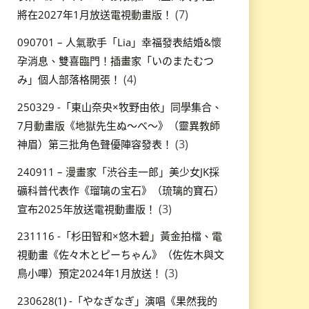
(7)
將在2027年1月放送電視動畫版！
090701 – 人氣歌手「Lia」幸福發表結婚&懷
孕消息、雙喜臨門！插畫家「いのまたむつ
(4)
み」個人部落格開張！
250329 -「東山奈央×牧野由依」同學集合、
7月動畫版《地獄先生ぬ～べ～》（靈異教師
(3)
神眉）第三批角色聲優陣容發表！
240911 – 漫畫家「渋谷圭一郎」美少女JK採
礦科普代表作《瑠璃の宝石》（琉璃的寶石）
(3)
宣布2025年放送電視動畫版！
231116 -「杉田智和×悠木碧」黃金拍檔、電
視動畫《佐々木とピーちゃん》（佐佐木與文
(3)
鳥小嗶）預定2024年1月放送！
230628(1) -「やなぎなぎ」演唱《果然我的