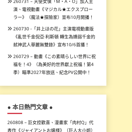
260731 – 天使女僕「M・A・O」加入主
演、電視動畫《マジカル★エクスプロー
ラー》（魔法★探險家）宣布10月開播！
260730 -「井上ほの花」主演電視動畫版
《亂世千金倪亞·利斯頓 轉生為嬌弱千金的
弒神武人華麗無雙錄》宣布10/6首播！
260729 – 動畫《この素晴らしい世界に祝
福を！4》（為美好的世界獻上祝福！第4
季）瞄準2027年放送、紀念PV公開中！
● 本日熱門文章 ●
260808 – 巨女控歡喜、漫畫家「肉村Q」代
表作《ジャイアントお嬢様》（巨人大小姐）