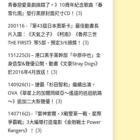
青春戀愛喜劇搞錯了。》10周年紀念歌曲『春
(3)
雪化雨』發行黑膠封面尺寸CD！
200116 -『第43屆日本奧斯卡』最佳動畫長
片入圍：《天氣之子》《柯南》《魯邦三世
(3)
THE FIRST》等5部、預定3/6頒獎！
151225(3) – 港口黑手黨幹部「中原中也」全
身造型&聲優公開、動畫《文豪Stray Dogs》
(3)
於2016年4月放送！
140926(1) – 捷霸「杉田智和」繼續出演、
OVA《翠星上的加爾岡緹亞～遙遠的巡迴航路
(3)
～》追加二大新聲優！
140716(2) -『雷神索爾、X戰警第一戰、星際
爭霸戰』3大編導打造電影《金剛戰士 Power
(3)
Rangers》！