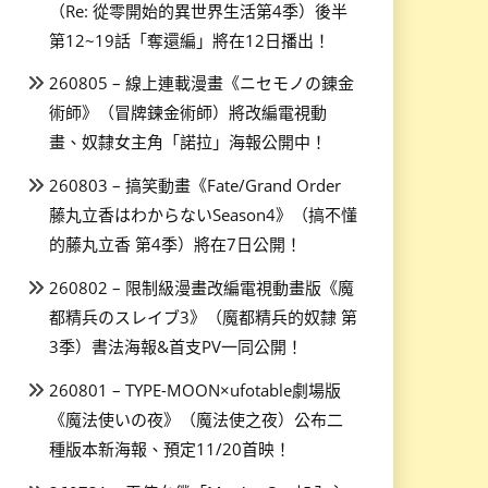
（Re: 從零開始的異世界生活第4季）後半
第12~19話「奪還編」將在12日播出！
260805 – 線上連載漫畫《ニセモノの錬金
術師》（冒牌鍊金術師）將改編電視動
畫、奴隸女主角「諾拉」海報公開中！
260803 – 搞笑動畫《Fate/Grand Order
藤丸立香はわからないSeason4》（搞不懂
的藤丸立香 第4季）將在7日公開！
260802 – 限制級漫畫改編電視動畫版《魔
都精兵のスレイブ3》（魔都精兵的奴隸 第
3季）書法海報&首支PV一同公開！
260801 – TYPE-MOON×ufotable劇場版
《魔法使いの夜》（魔法使之夜）公布二
種版本新海報、預定11/20首映！