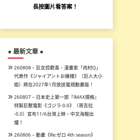
長按圖片看答案！
● 最新文章 ●
260808 – 巨女控歡喜、漫畫家「肉村Q」
代表作《ジャイアントお嬢様》（巨人大小
姐）將在2027年1月放送電視動畫版！
260807 – 日本史上第一部『IMAX規格』
特製巨獸電影《ゴジラ-0.0》（哥吉拉
-0.0）宣布11/6台灣上映、中文海報出
爐！
260806 – 動畫《Re:ゼロ 4th season》