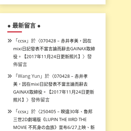
● 最新留言 ●
「
」於〈
ccsx
070428 – 赤井孝美，因在
mixi日記發表不當言論而辭去GAINAX取締
〉發
役。【2017年11月24日更新照片】
佈留言
「
Wang Yun
」於〈
070428 – 赤井孝
美，因在mixi日記發表不當言論而辭去
GAINAX取締役。【2017年11月24日更新
〉發佈留言
照片】
「
」於〈
ccsx
250405 – 睽違30年、魯邦
三世2D劇場版《LUPIN THE IIIRD THE
MOVIE 不死身の血族》宣布6/27上映、新