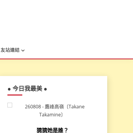
友站連結
● 今日我最美 ●
猜猜她是誰？