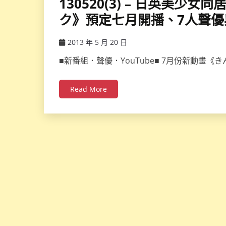
130520(3) – 日英美
ク》預定七月開播、7人聲
2013 年 5 月 20 日
ccsx
■新番組．聲優．YouTube■ 7月份新動畫
Read More