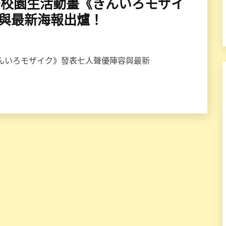
少女同居校園生活動畫《きんいろモザイ
優與最新海報出爐！
《きんいろモザイク》發表七人聲優陣容與最新