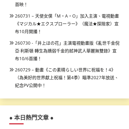
首映！
260731 – 天使女僕「M・A・O」加入主演、電視動畫
《マジカル★エクスプローラー》（魔法★探險家）宣
布10月開播！
260730 -「井上ほの花」主演電視動畫版《亂世千金倪
亞·利斯頓 轉生為嬌弱千金的弒神武人華麗無雙錄》宣
布10/6首播！
260729 – 動畫《この素晴らしい世界に祝福を！4》
（為美好的世界獻上祝福！第4季）瞄準2027年放送、
紀念PV公開中！
● 本日熱門文章 ●