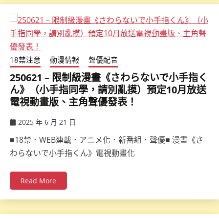
18禁注意
動漫情報
聲優配音
250621 – 限制級漫畫《さわらないで小手指く
ん》（小手指同學，請別亂摸）預定10月放送
電視動畫版、主角聲優發表！
2025 年 6 月 21 日
ccsx
■18禁．WEB連載．アニメ化．新番組．聲優■ 漫畫《さ
わらないで小手指くん》電視動畫化
Read More