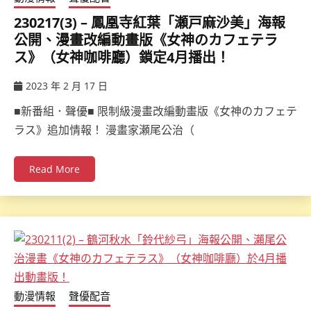
230217(3) – 鳳凰寺紅葉「瀬戸麻沙美」海報
公開、漫畫改編動畫版《女神のカフェテラ
ス》（女神咖啡廳）鎖定4月播出！
2023 年 2 月 17 日
ccsx
■新番組．聲優■ 限制級漫畫改編動畫版《女神のカフェテ
ラス》追加情報！ 漫畫家瀬尾公治（
Read More
動漫情報
聲優配音