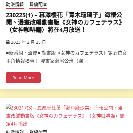
動漫情報
聲優配音
230225(1) – 幕澤櫻花「青木瑠璃子」海報公
開、漫畫改編動畫版《女神のカフェテラス》
（女神咖啡廳）將在4月放送！
2023 年 2 月 25 日
ccsx
■新番組．聲優■ 動畫版《女神のカフェテラス》第五位女
主角情報揭曉！ 漫畫家瀬尾公治（瀨
Read More
動漫情報
聲優配音