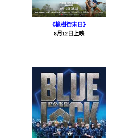
《橡樹街末日》
8月12日上映