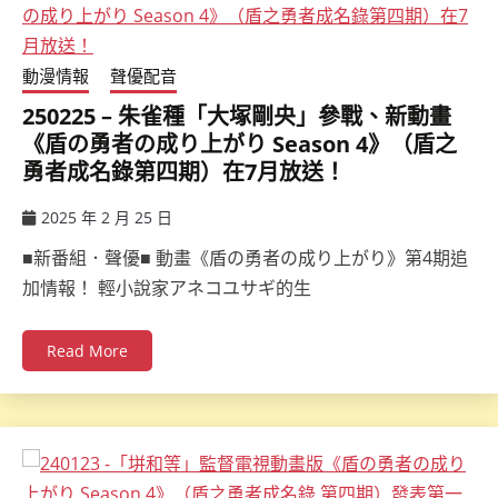
動漫情報
聲優配音
250225 – 朱雀種「大塚剛央」參戰、新動畫
《盾の勇者の成り上がり Season 4》（盾之
勇者成名錄第四期）在7月放送！
2025 年 2 月 25 日
ccsx
■新番組．聲優■ 動畫《盾の勇者の成り上がり》第4期追
加情報！ 輕小說家アネコユサギ的生
Read More