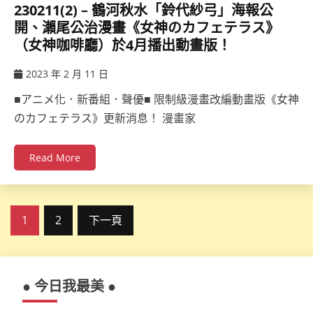
230211(2) – 鶴河秋水「鈴代紗弓」海報公
開、瀨尾公治漫畫《女神のカフェテラス》
（女神咖啡廳）於4月播出動畫版！
2023 年 2 月 11 日
ccsx
■アニメ化．新番組．聲優■ 限制級漫畫改編動畫版《女神
のカフェテラス》更新消息！ 漫畫家
Read More
文
1
2
下一頁
章
分
● 今日我最美 ●
頁