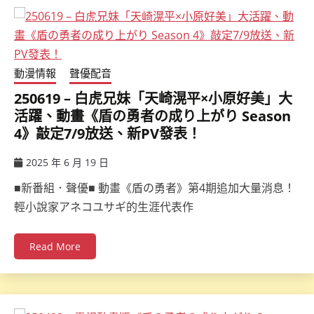
動漫情報
聲優配音
250619 – 白虎兄妹「天崎滉平×小原好美」大
活躍、動畫《盾の勇者の成り上がり Season
4》敲定7/9放送、新PV發表！
2025 年 6 月 19 日
ccsx
■新番組．聲優■ 動畫《盾の勇者》第4期追加大量消息！
輕小說家アネコユサギ的生涯代表作
Read More