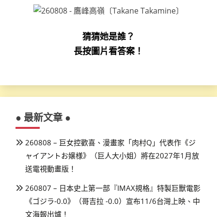
猜猜她是誰？
長按圖片看答案！
● 最新文章 ●
260808 – 巨女控歡喜、漫畫家「肉村Q」代表作《ジ
ャイアントお嬢様》（巨人大小姐）將在2027年1月放
送電視動畫版！
260807 – 日本史上第一部『IMAX規格』特製巨獸電影
《ゴジラ-0.0》（哥吉拉 -0.0）宣布11/6台灣上映、中
文海報出爐！