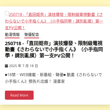
動漫情報
聲優配音
250718 -「直田姫奈」演技爆發、限制級電視
動畫《さわらないで小手指くん》（小手指同
學，請別亂摸）第一支PV公開！
2025 年 7 月 18 日
ccsx
■18禁．WEB連載．新番組．聲優■ 動畫《さわらないで
小手指くん》預告片出爐！ 漫畫家
Read More