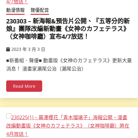
動漫情報
聲優配音
230303 – 新海報&預告片公開、『五等分的新
娘』團隊改編新動畫《女神のカフェテラス》
（女神咖啡廳）宣布4/7放送！
2023 年 3 月 3 日
ccsx
■新番組．聲優■ 動畫版《女神のカフェテラス》更新大量
消息！ 漫畫家瀬尾公治（瀨尾公治）
Read More