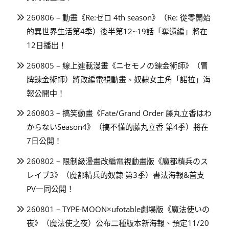
260806 – 動畫《Re:ゼロ 4th season》（Re: 從零開始
的異世界生活第4季）後半第12~19話「奪還編」將在
12日播出！
260805 – 線上連載漫畫《ニセモノの錬金術師》（冒
牌鍊金術師）將改編電視動畫、奴隸女主角「諾拉」海
報公開中！
260803 – 搞笑動畫《Fate/Grand Order 藤丸立香はわ
からないSeason4》（搞不懂的藤丸立香 第4季）將在
7日公開！
260802 – 限制級漫畫改編電視動畫版《魔都精兵のス
レイブ3》（魔都精兵的奴隸 第3季）書法海報&首支
PV一同公開！
260801 – TYPE-MOON×ufotable劇場版《魔法使いの
夜》（魔法使之夜）公布二種版本新海報、預定11/20