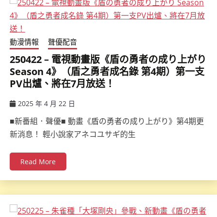
動漫情報
聲優配音
250422 – 電視動畫版《盾の勇者の成り上がり
Season 4》（盾之勇者成名錄 第4期）第一支
PV出爐、將在7月放送！
2025 年 4 月 22 日
ccsx
■新番組．聲優■ 動畫《盾の勇者の成り上がり》第4期更
新消息！ 輕小說家アネコユサギ的生
Read More