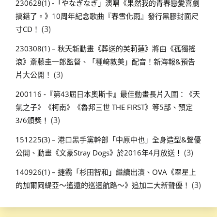
230628(1) -「やなぎなぎ」演唱《果然我的青春戀愛喜劇
搞錯了。》10周年紀念歌曲『春雪化雨』發行黑膠封面尺
(3)
寸CD！
230308(1) – 秋天新動畫《葬送的芙莉蓮》將由《孤獨搖
滾》斎藤圭一郎監督、「種﨑敦美」配音！新海報&預告
(3)
片大公開！
200116 -『第43屆日本奧斯卡』最佳動畫長片入圍：《天
氣之子》《柯南》《魯邦三世 THE FIRST》等5部、預定
(3)
3/6頒獎！
151225(3) – 港口黑手黨幹部「中原中也」全身造型&聲優
(3)
公開、動畫《文豪Stray Dogs》於2016年4月放送！
140926(1) – 捷霸「杉田智和」繼續出演、OVA《翠星上
(3)
的加爾岡緹亞～遙遠的巡迴航路～》追加二大新聲優！