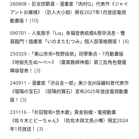
260808 – 巨女控歡喜、漫畫家「肉村Q」代表作《ジャイ
アントお嬢様》（巨人大小姐）將在2027年1月放送電視
(10)
動畫版！
090701 – 人氣歌手「Lia」幸福發表結婚&懷孕消息、雙
(4)
喜臨門！插畫家「いのまたむつみ」個人部落格開張！
250329 -「東山奈央×牧野由依」同學集合、7月動畫版
《地獄先生ぬ～べ～》（靈異教師神眉）第三批角色聲優
(3)
陣容發表！
240911 – 漫畫家「渋谷圭一郎」美少女JK採礦科普代表作
《瑠璃の宝石》（琉璃的寶石）宣布2025年放送電視動畫
(3)
版！
231116 -「杉田智和×悠木碧」黃金拍檔、電視動畫
《佐々木とピーちゃん》（佐佐木與文鳥小嗶）預定2024
(3)
年1月放送！