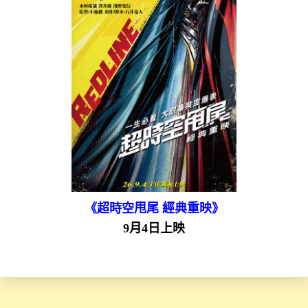
《超時空甩尾 經典重映》
9月4日上映