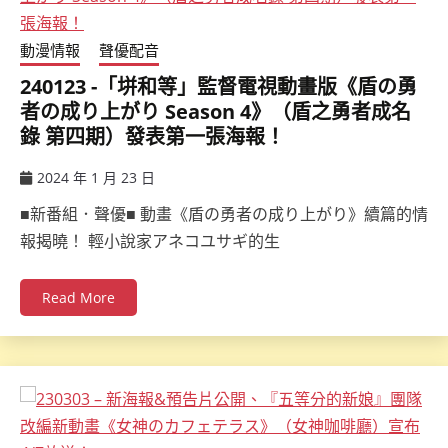
動漫情報
聲優配音
240123 -「垪和等」監督電視動畫版《盾の勇
者の成り上がり Season 4》（盾之勇者成名
錄 第四期）發表第一張海報！
2024 年 1 月 23 日
ccsx
■新番組．聲優■ 動畫《盾の勇者の成り上がり》續篇的情
報揭曉！ 輕小說家アネコユサギ的生
Read More