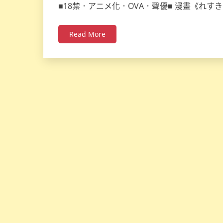
■18禁．アニメ化．OVA．聲優■ 漫畫《れす
Read More