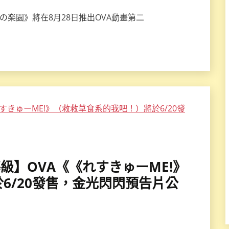
気の楽園》將在8月28日推出OVA動畫第二
【輔導級】OVA《《れすきゅーME!》
6/20發售，金光閃閃預告片公