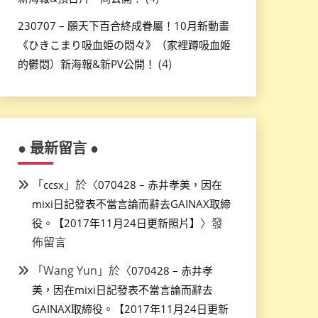
230707 – 願天下百合終成眷屬！10月新動畫
《ひきこまり吸血姫の悶々》（家裡蹲吸血姬
(4)
的鬱悶）新海報&新PV公開！
● 最新留言 ●
「
」於〈
ccsx
070428 – 赤井孝美，因在
mixi日記發表不當言論而辭去GAINAX取締
〉發
役。【2017年11月24日更新照片】
佈留言
「
Wang Yun
」於〈
070428 – 赤井孝
美，因在mixi日記發表不當言論而辭去
GAINAX取締役。【2017年11月24日更新