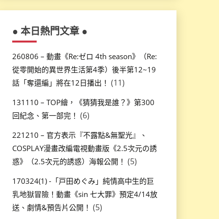
● 本日熱門文章 ●
260806 – 動畫《Re:ゼロ 4th season》（Re:
從零開始的異世界生活第4季）後半第12~19
(11)
話「奪還編」將在12日播出！
131110 – TOP繪，《猜猜我是誰？》第300
(6)
回紀念、第一部完！
221210 – 官方表示『不露點&無聖光』、
COSPLAY漫畫改編電視動畫版《2.5次元の誘
(5)
惑》（2.5次元的誘惑）海報公開！
170324(1) -「戸田めぐみ」純情高中生的巨
乳地獄冒險！動畫《sin 七大罪》預定4/14放
(5)
送、劇情&預告片公開！