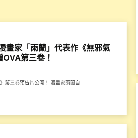
公開、漫畫家「雨蘭」代表作《無邪氣
贈OVA第三卷！
の楽園》第三卷預告片公開！ 漫畫家雨蘭自