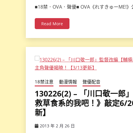
ccsx
■18禁．OVA．聲優■ OVA《れすきゅーME
Read More
18禁注意
動漫情報
聲優配音
130226(2) – 「川口
救草食系的我吧！》敲定6/2
新】
2013 年 2 月 26 日
ccsx