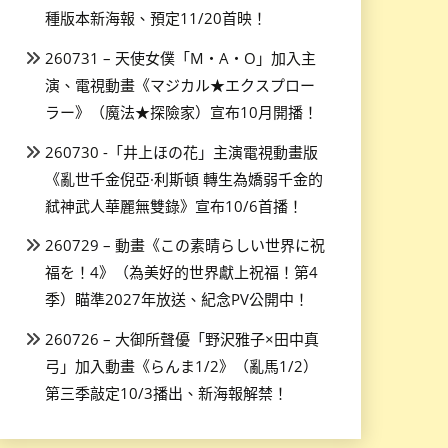
種版本新海報、預定11/20首映！
260731 – 天使女僕「M・A・O」加入主
演、電視動畫《マジカル★エクスプロー
ラー》（魔法★探險家）宣布10月開播！
260730 -「井上ほの花」主演電視動畫版
《亂世千金倪亞·利斯頓 轉生為嬌弱千金的
弒神武人華麗無雙錄》宣布10/6首播！
260729 – 動畫《この素晴らしい世界に祝
福を！4》（為美好的世界獻上祝福！第4
季）瞄準2027年放送、紀念PV公開中！
260726 – 大御所聲優「野沢雅子×田中真
弓」加入動畫《らんま1/2》（亂馬1/2）
第三季敲定10/3播出、新海報解禁！