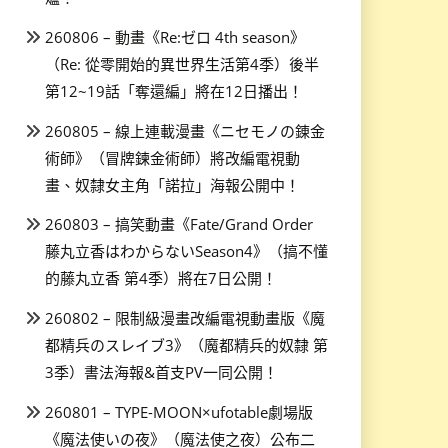
260806 – 動畫《Re:ゼロ 4th season》
（Re: 從零開始的異世界生活第4季）後半
第12~19話「奪還編」將在12日播出！
260805 – 線上連載漫畫《ニセモノの錬金
術師》（冒牌鍊金術師）將改編電視動
畫、奴隸女主角「諾拉」海報公開中！
260803 – 搞笑動畫《Fate/Grand Order
藤丸立香はわからないSeason4》（搞不懂
的藤丸立香 第4季）將在7日公開！
260802 – 限制級漫畫改編電視動畫版《魔
都精兵のスレイブ3》（魔都精兵的奴隸 第
3季）書法海報&首支PV一同公開！
260801 – TYPE-MOON×ufotable劇場版
《魔法使いの夜》（魔法使之夜）公布二