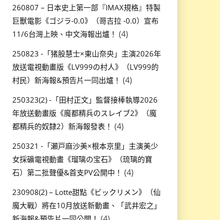
260807 – 日本史上第一部『IMAX規格』特製
巨獸電影《ゴジラ-0.0》（哥吉拉 -0.0）宣布
(4)
11/6台灣上映、中文海報出爐！
250823 -「猪股慧士×東山奈央」主演2026年
放送電視動畫版《LV999の村人》（LV999的
(4)
村民）新海報&預告片一同出爐！
250323(2) -「田村正文」監督接棒執導2026
年放送動畫版《魔都精兵のスレイブ2》（魔
(4)
都精兵的奴隸2）新海報發表！
250321 -「瀬戸麻沙美×根本京里」主演美少
女採礦電視動畫《瑠璃の宝石》（琉璃的寶
(4)
石）第二批聲優&首支PV公開中！
230908(2) – Lotte甜點《ビックリメン》（仙
魔大戰）將在10月放送新動畫、「武井宏之」
(4)
新海報&預告片一同公開！