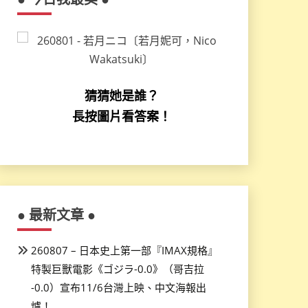
猜猜她是誰？
長按圖片看答案！
● 最新文章 ●
260807 – 日本史上第一部『IMAX規格』
特製巨獸電影《ゴジラ-0.0》（哥吉拉
-0.0）宣布11/6台灣上映、中文海報出
爐！