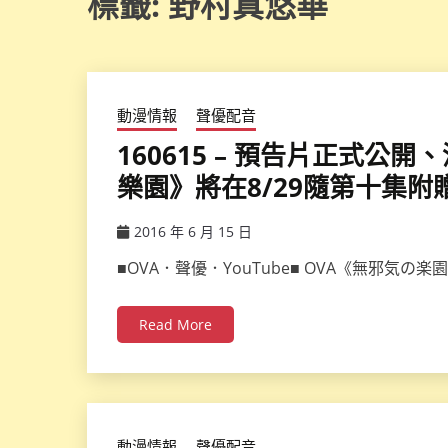
標籤:
野村真悠華
動漫情報
聲優配音
160615 – 預告片正式
樂園》將在8/29隨第十集附
2016 年 6 月 15 日
ccsx
■OVA．聲優．YouTube■ OVA《無邪気
Read More
動漫情報
聲優配音