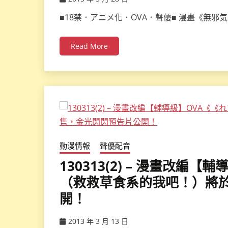
ccsx
■18禁．アニメ化．OVA．聲優■ 漫畫《無邪
Read More
動漫情報
聲優配音
130313(2) – 漫畫改編
（救救草食系的我吧！）將於
開！
2013 年 3 月 13 日