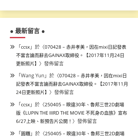
● 最新留言 ●
「
」於〈
ccsx
070428 – 赤井孝美，因在mixi日記發表
不當言論而辭去GAINAX取締役。【2017年11月24日
〉發佈留言
更新照片】
「
Wang Yun
」於〈
070428 – 赤井孝美，因在mixi日
記發表不當言論而辭去GAINAX取締役。【2017年11月
〉發佈留言
24日更新照片】
「
」於〈
ccsx
250405 – 睽違30年、魯邦三世2D劇場
版《LUPIN THE IIIRD THE MOVIE 不死身の血族》宣布
〉發佈留言
6/27上映、新預告片公開！
「
」於〈
圓糰
250405 – 睽違30年、魯邦三世2D劇場