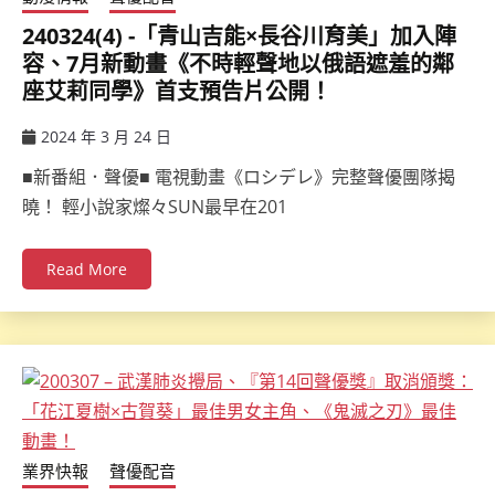
240324(4) -「青山吉能×長谷川育美」加入陣
容、7月新動畫《不時輕聲地以俄語遮羞的鄰
座艾莉同學》首支預告片公開！
2024 年 3 月 24 日
ccsx
■新番組．聲優■ 電視動畫《ロシデレ》完整聲優團隊揭
曉！ 輕小說家燦々SUN最早在201
Read More
業界快報
聲優配音