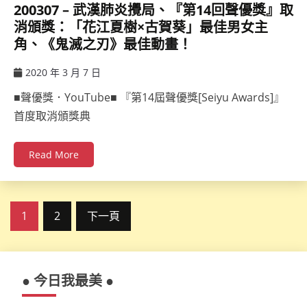
200307 – 武漢肺炎攪局、『第14回聲優獎』取
消頒獎：「花江夏樹×古賀葵」最佳男女主
角、《鬼滅之刃》最佳動畫！
2020 年 3 月 7 日
ccsx
■聲優獎．YouTube■ 『第14屆聲優獎[Seiyu Awards]』
首度取消頒獎典
Read More
文
1
2
下一頁
章
分
● 今日我最美 ●
頁