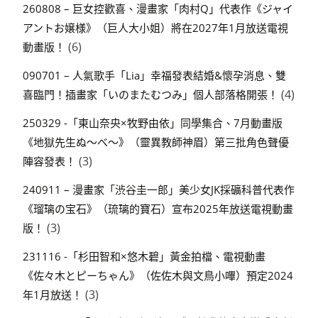
260808 – 巨女控歡喜、漫畫家「肉村Q」代表作《ジャイ
アントお嬢様》（巨人大小姐）將在2027年1月放送電視
(6)
動畫版！
090701 – 人氣歌手「Lia」幸福發表結婚&懷孕消息、雙
(4)
喜臨門！插畫家「いのまたむつみ」個人部落格開張！
250329 -「東山奈央×牧野由依」同學集合、7月動畫版
《地獄先生ぬ～べ～》（靈異教師神眉）第三批角色聲優
(3)
陣容發表！
240911 – 漫畫家「渋谷圭一郎」美少女JK採礦科普代表作
《瑠璃の宝石》（琉璃的寶石）宣布2025年放送電視動畫
(3)
版！
231116 -「杉田智和×悠木碧」黃金拍檔、電視動畫
《佐々木とピーちゃん》（佐佐木與文鳥小嗶）預定2024
(3)
年1月放送！