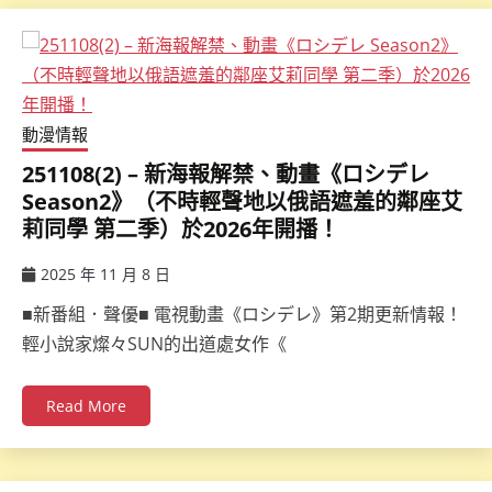
動漫情報
251108(2) – 新海報解禁、動畫《ロシデレ
Season2》（不時輕聲地以俄語遮羞的鄰座艾
莉同學 第二季）於2026年開播！
2025 年 11 月 8 日
ccsx
■新番組．聲優■ 電視動畫《ロシデレ》第2期更新情報！
輕小說家燦々SUN的出道處女作《
Read More