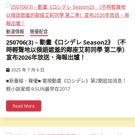
動漫情報
聲優配音
250706(3) – 動畫《ロシデレ Season2》（不
時輕聲地以俄語遮羞的鄰座艾莉同學 第二季）
宣布2026年放送、海報出爐！
2025 年 7 月 6 日
ccsx
■新番組．聲優■ 電視動畫《ロシデレ》第2期追加消息！
輕小說家燦々SUN最早在2017
Read More