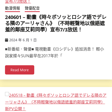
動漫情報
聲優配音
240601 – 動畫《時々ボソッとロシア語でデレ
る隣のアーリャさん》（不時輕聲地以俄語遮
羞的鄰座艾莉同學）宣布7/3放送！
2024 年 6 月 1 日
ccsx
■新番組．聲優■ 電視動畫《ロシデレ》追加消息！ 輕小
說家燦々SUN最早在2017年於「
Read More