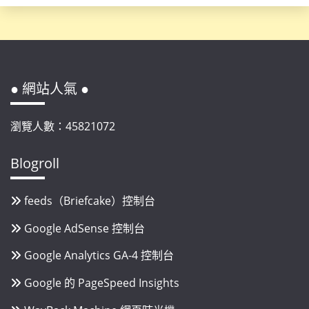
● 網站人氣 ●
瀏覽人數：45821072
Blogroll
feeds（Briefcake）控制台
Google AdSense 控制台
Google Analytics GA-4 控制台
Google 的 PageSpeed Insights