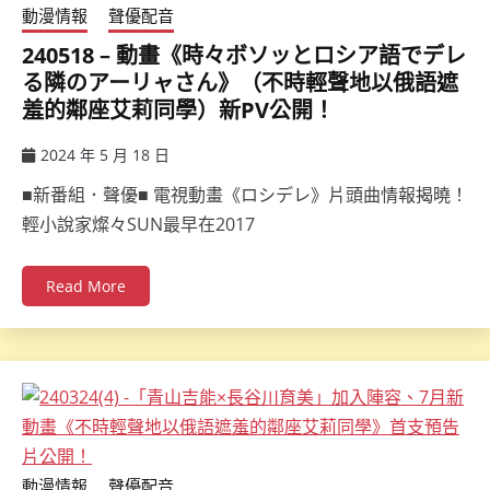
動漫情報
聲優配音
240518 – 動畫《時々ボソッとロシア語でデレ
る隣のアーリャさん》（不時輕聲地以俄語遮
羞的鄰座艾莉同學）新PV公開！
2024 年 5 月 18 日
ccsx
■新番組．聲優■ 電視動畫《ロシデレ》片頭曲情報揭曉！
輕小說家燦々SUN最早在2017
Read More
動漫情報
聲優配音