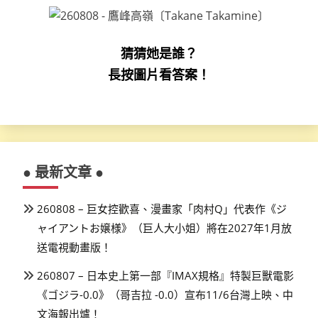
猜猜她是誰？
長按圖片看答案！
● 最新文章 ●
260808 – 巨女控歡喜、漫畫家「肉村Q」代表作《ジ
ャイアントお嬢様》（巨人大小姐）將在2027年1月放
送電視動畫版！
260807 – 日本史上第一部『IMAX規格』特製巨獸電影
《ゴジラ-0.0》（哥吉拉 -0.0）宣布11/6台灣上映、中
文海報出爐！