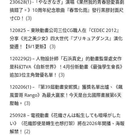
230628(1) -「やなぎなぎ」演唱《果然我的青春戀愛喜劇
搞錯了。》10周年紀念歌曲『春雪化雨』發行黑膠封面尺
(3)
寸CD！
120825 – 東映動畫公司三位CG職人在『CEDEC 2012』
分享《光之美少女》四大世代『プリキュアダンス』演化
(3)
變遷！【9/1更新】
120229(2) – 人物設計師「石浜真史」的動畫監督處女作
是科幻TVA《自新世界》！4月份新動畫《最強學生會長》
(3)
追加3位主角聲優名單！
120206(1) – 『第39屆動畫安妮獎』獲獎名單出爐、《飆
風雷哥 Rango》為最大贏家！今天是台北國際書展第6天
(3)
壓軸。
250928 – 電視動畫《花織さんは転生しても喧嘩がした
い》（花織即使是轉生也想打架）將在2026年開播、海報
(2)
解禁！