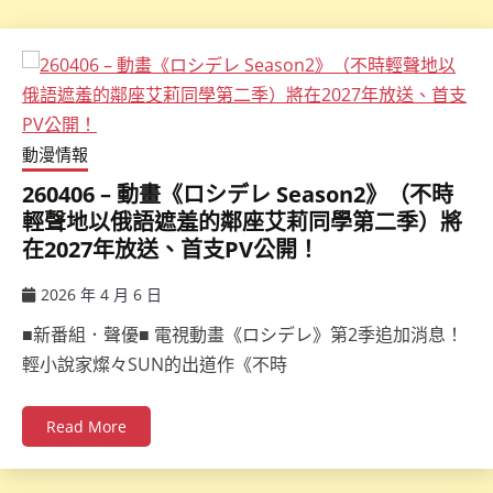
動漫情報
260406 – 動畫《ロシデレ Season2》（不時
輕聲地以俄語遮羞的鄰座艾莉同學第二季）將
在2027年放送、首支PV公開！
2026 年 4 月 6 日
ccsx
■新番組．聲優■ 電視動畫《ロシデレ》第2季追加消息！
輕小說家燦々SUN的出道作《不時
Read More