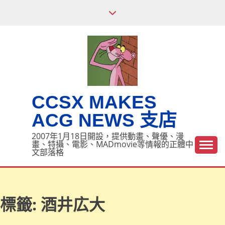
Skip
to
content
CCSX MAKES
ACG NEWS 支店
2007年1月18日開設，提供動畫、聲優、漫
畫、特攝、電影、MADmovie等情報的正體中
文部落格
標籤:
酒井広大