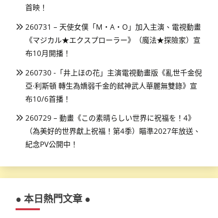
首映！
260731 – 天使女僕「M・A・O」加入主演、電視動畫
《マジカル★エクスプローラー》（魔法★探險家）宣
布10月開播！
260730 -「井上ほの花」主演電視動畫版《亂世千金倪
亞·利斯頓 轉生為嬌弱千金的弒神武人華麗無雙錄》宣
布10/6首播！
260729 – 動畫《この素晴らしい世界に祝福を！4》
（為美好的世界獻上祝福！第4季）瞄準2027年放送、
紀念PV公開中！
● 本日熱門文章 ●