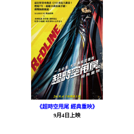
《超時空甩尾 經典重映》
9月4日上映