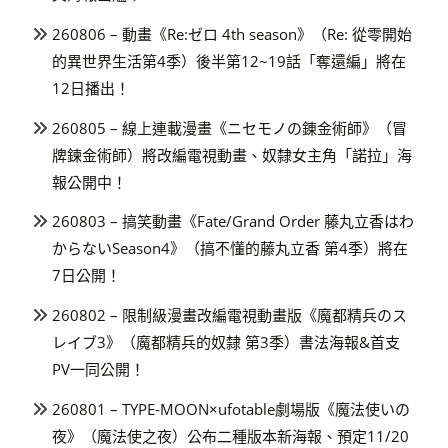
260806 – 動畫《Re:ゼロ 4th season》（Re: 從零開始
的異世界生活第4季）後半第12~19話「奪還編」將在
12日播出！
260805 – 線上連載漫畫《ニセモノの錬金術師》（冒
牌鍊金術師）將改編電視動畫、奴隸女主角「諾拉」海
報公開中！
260803 – 搞笑動畫《Fate/Grand Order 藤丸立香はわ
からないSeason4》（搞不懂的藤丸立香 第4季）將在
7日公開！
260802 – 限制級漫畫改編電視動畫版《魔都精兵のス
レイブ3》（魔都精兵的奴隸 第3季）書法海報&首支
PV一同公開！
260801 – TYPE-MOON×ufotable劇場版《魔法使いの
夜》（魔法使之夜）公布二種版本新海報、預定11/20