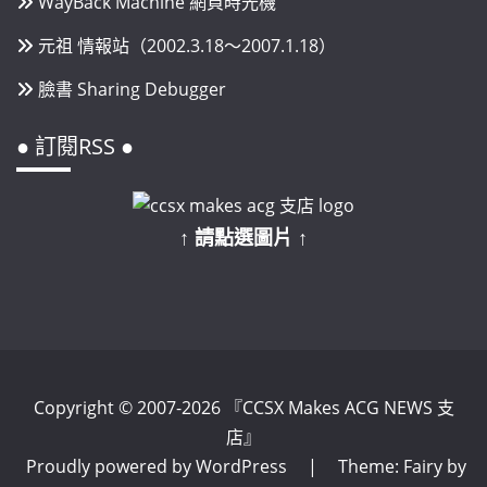
WayBack Machine 網頁時光機
元祖 情報站（2002.3.18～2007.1.18）
臉書 Sharing Debugger
● 訂閱RSS ●
↑ 請點選圖片 ↑
Copyright © 2007-2026 『CCSX Makes ACG NEWS 支
店』
Proudly powered by WordPress
|
Theme: Fairy by