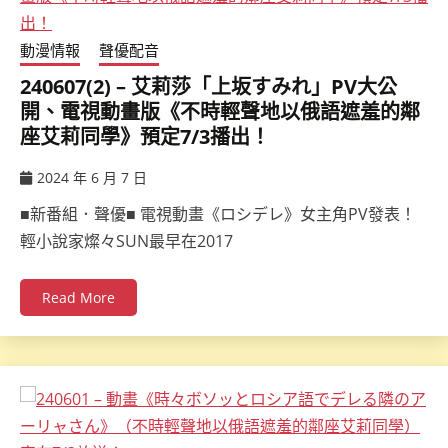
動漫情報
聲優配音
240607(2) – 艾莉莎「上坂すみれ」PV大公
開、電視動畫版《不時輕聲地以俄語遮羞的鄰
座艾莉同學》預定7/3播出！
2024 年 6 月 7 日
ccsx
■新番組．聲優■ 電視動畫《ロシデレ》女主角PV發表！
輕小說家燦々SUN最早在2017
Read More