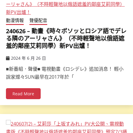
動漫情報
聲優配音
240626 – 動畫《時々ボソッとロシア語でデレ
る隣のアーリャさん》（不時輕聲地以俄語遮
羞的鄰座艾莉同學）新PV出爐！
2024 年 6 月 26 日
ccsx
■新番組．聲優■ 電視動畫《ロシデレ》追加消息！ 輕小
說家燦々SUN最早在2017年於「
Read More