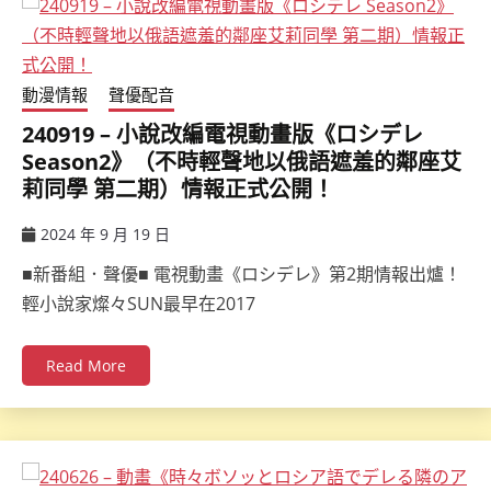
動漫情報
聲優配音
240919 – 小說改編電視動畫版《ロシデレ
Season2》（不時輕聲地以俄語遮羞的鄰座艾
莉同學 第二期）情報正式公開！
2024 年 9 月 19 日
ccsx
■新番組．聲優■ 電視動畫《ロシデレ》第2期情報出爐！
輕小說家燦々SUN最早在2017
Read More