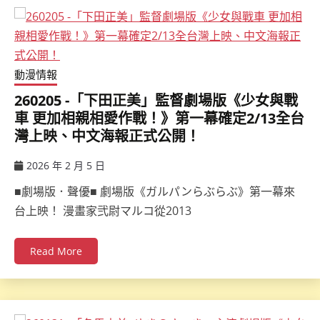
動漫情報
260205 -「下田正美」監督劇場版《少女與戰
車 更加相親相愛作戰！》第一幕確定2/13全台
灣上映、中文海報正式公開！
2026 年 2 月 5 日
ccsx
■劇場版．聲優■ 劇場版《ガルパンらぶらぶ》第一幕來
台上映！ 漫畫家弐尉マルコ從2013
Read More