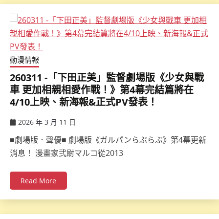
動漫情報
260311 -「下田正美」監督劇場版《少女與戰
車 更加相親相愛作戰！》第4幕完結篇將在
4/10上映、新海報&正式PV發表！
2026 年 3 月 11 日
ccsx
■劇場版．聲優■ 劇場版《ガルパンらぶらぶ》第4幕更新
消息！ 漫畫家弐尉マルコ從2013
Read More