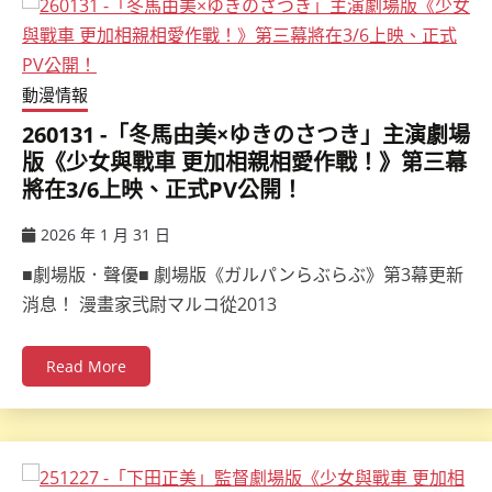
動漫情報
260131 -「冬馬由美×ゆきのさつき」主演劇場
版《少女與戰車 更加相親相愛作戰！》第三幕
將在3/6上映、正式PV公開！
2026 年 1 月 31 日
ccsx
■劇場版．聲優■ 劇場版《ガルパンらぶらぶ》第3幕更新
消息！ 漫畫家弐尉マルコ從2013
Read More