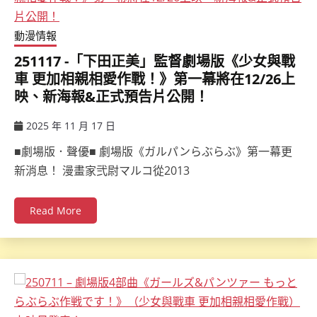
動漫情報
251117 -「下田正美」監督劇場版《少女與戰
車 更加相親相愛作戰！》第一幕將在12/26上
映、新海報&正式預告片公開！
2025 年 11 月 17 日
ccsx
■劇場版．聲優■ 劇場版《ガルパンらぶらぶ》第一幕更
新消息！ 漫畫家弐尉マルコ從2013
Read More