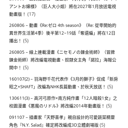
アントお嬢様》（巨人大小姐）將在2027年1月放送電視
(17)
動畫版！
260806 – 動畫《Re:ゼロ 4th season》（Re: 從零開始的
異世界生活第4季）後半第12~19話「奪還編」將在12日
(5)
播出！
260805 – 線上連載漫畫《ニセモノの錬金術師》（冒牌
鍊金術師）將改編電視動畫、奴隸女主角「諾拉」海報公
(5)
開中！
160107(2) – 羽海野千花代表作《3月的獅子》促成「新房
(5)
昭之×SHAFT」改編為NHK長篇動畫、於秋天放送！
130611(3) – 高河弓原作×南方純作畫「12人暗殺1女」之
(5)
校園漫畫《悪魔のリドル》將改編2014年動畫版！
091107 – 插畫家「天野喜孝」親自設計的可愛蔬菜精靈
(5)
角色『N.Y. Salad』確定將改編成3D立體劇場版