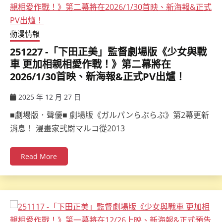
動漫情報
251227 -「下田正美」監督劇場版《少女與戰
車 更加相親相愛作戰！》第二幕將在
2026/1/30首映、新海報&正式PV出爐！
2025 年 12 月 27 日
ccsx
■劇場版．聲優■ 劇場版《ガルパンらぶらぶ》第2幕更新
消息！ 漫畫家弐尉マルコ從2013
Read More