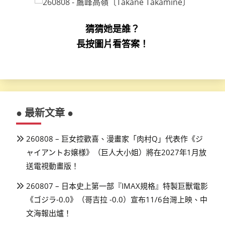
猜猜她是誰？
長按圖片看答案！
● 最新文章 ●
260808 – 巨女控歡喜、漫畫家「肉村Q」代表作《ジ
ャイアントお嬢様》（巨人大小姐）將在2027年1月放
送電視動畫版！
260807 – 日本史上第一部『IMAX規格』特製巨獸電影
《ゴジラ-0.0》（哥吉拉 -0.0）宣布11/6台灣上映、中
文海報出爐！