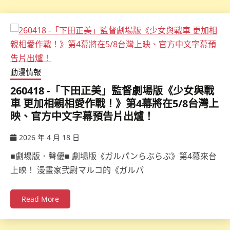
動漫情報
260418 -「下田正美」監督劇場版《少女與戰
車 更加相親相愛作戰！》第4幕將在5/8台灣上
映、官方中文字幕預告片出爐！
2026 年 4 月 18 日
ccsx
■劇場版．聲優■ 劇場版《ガルパンらぶらぶ》第4幕來台
上映！ 漫畫家弐尉マルコ的《ガルパ
Read More