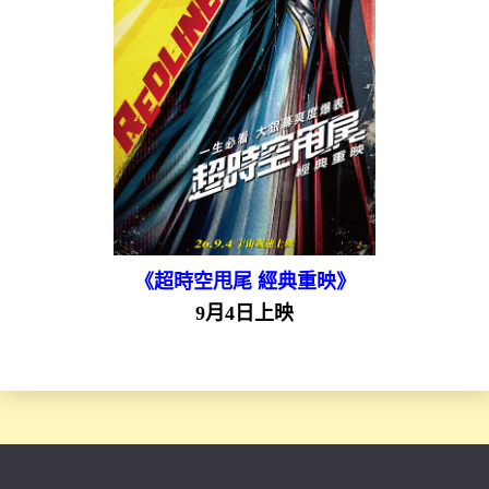
《超時空甩尾 經典重映》
9月4日上映