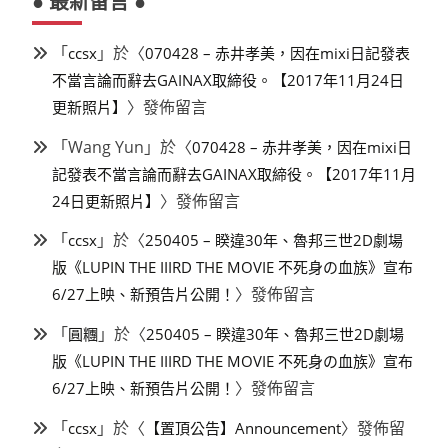
● 最新留言 ●
「
」於〈
ccsx
070428 – 赤井孝美，因在mixi日記發表
不當言論而辭去GAINAX取締役。【2017年11月24日
〉發佈留言
更新照片】
「
Wang Yun
」於〈
070428 – 赤井孝美，因在mixi日
記發表不當言論而辭去GAINAX取締役。【2017年11月
〉發佈留言
24日更新照片】
「
」於〈
ccsx
250405 – 睽違30年、魯邦三世2D劇場
版《LUPIN THE IIIRD THE MOVIE 不死身の血族》宣布
〉發佈留言
6/27上映、新預告片公開！
「
」於〈
圓糰
250405 – 睽違30年、魯邦三世2D劇場
版《LUPIN THE IIIRD THE MOVIE 不死身の血族》宣布
〉發佈留言
6/27上映、新預告片公開！
「
」於〈
〉發佈留
ccsx
【置頂公告】Announcement