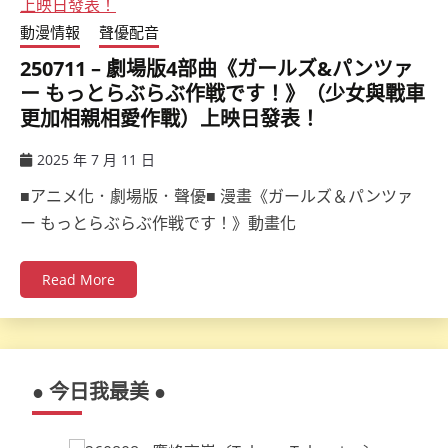
動漫情報
聲優配音
250711 – 劇場版4部曲《ガールズ&パンツァ
ー もっとらぶらぶ作戦です！》（少女與戰車
更加相親相愛作戰）上映日發表！
2025 年 7 月 11 日
ccsx
■アニメ化．劇場版．聲優■ 漫畫《ガールズ＆パンツァ
ー もっとらぶらぶ作戦です！》動畫化
Read More
● 今日我最美 ●