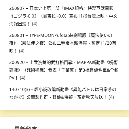
260807 – 日本史上第一部『IMAX規格』特製巨獸電影
《ゴジラ-0.0》（哥吉拉 -0.0）宣布11/6台灣上映、中文
(4)
海報出爐！
260801 – TYPE-MOON×ufotable劇場版《魔法使いの
夜》（魔法使之夜）公布二種版本新海報、預定11/20首
(4)
映！
200920 – 上乘洗鍊的武打格鬥戰、MAPPA新動畫《呪術
廻戦》（咒術迴戰）發表「千葉繁」第3批聲優名單&全新
(4)
PV！
140710(3) – 輕小說改編新動畫《異能バトルは日常系の
(4)
なかで》公開製作群、聲優&海報，預定秋天放送！