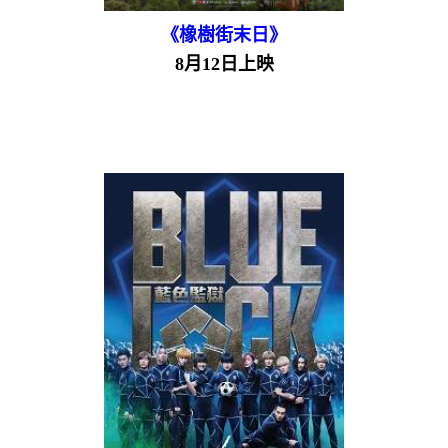
《橡樹街末日》
8月12日上映