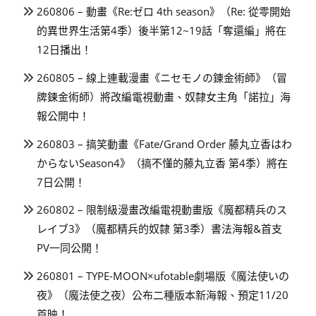
260806 – 動畫《Re:ゼロ 4th season》（Re: 從零開始
的異世界生活第4季）後半第12~19話「奪還編」將在
12日播出！
260805 – 線上連載漫畫《ニセモノの錬金術師》（冒
牌鍊金術師）將改編電視動畫、奴隸女主角「諾拉」海
報公開中！
260803 – 搞笑動畫《Fate/Grand Order 藤丸立香はわ
からないSeason4》（搞不懂的藤丸立香 第4季）將在
7日公開！
260802 – 限制級漫畫改編電視動畫版《魔都精兵のス
レイブ3》（魔都精兵的奴隸 第3季）書法海報&首支
PV一同公開！
260801 – TYPE-MOON×ufotable劇場版《魔法使いの
夜》（魔法使之夜）公布二種版本新海報、預定11/20
首映！