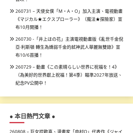
260731 – 天使女僕「M・A・O」加入主演、電視動畫
《マジカル★エクスプローラー》（魔法★探險家）宣
布10月開播！
260730 -「井上ほの花」主演電視動畫版《亂世千金倪
亞·利斯頓 轉生為嬌弱千金的弒神武人華麗無雙錄》宣
布10/6首播！
260729 – 動畫《この素晴らしい世界に祝福を！4》
（為美好的世界獻上祝福！第4季）瞄準2027年放送、
紀念PV公開中！
● 本日熱門文章 ●
260808 – 巨女控歡喜、漫畫家「肉村Q」代表作《ジャイ