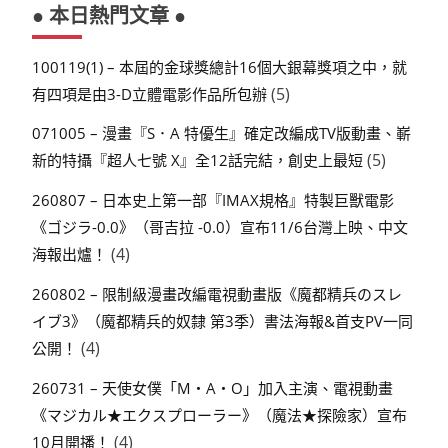
● 本日熱門文章 ●
100119(1) – 本屆的金球獎總計16個大銀幕獎項之中，就
(5)
有四項是由3-D立體電影作品所包辦
071005 – 漫畫『S．A 特優生』確定改編成TV版動畫、嶄
(5)
新的特攝『超人七號 X』全12話完結，創史上最短
260807 – 日本史上第一部『IMAX規格』特製巨獸電影
《ゴジラ-0.0》（哥吉拉 -0.0）宣布11/6台灣上映、中文
(4)
海報出爐！
260802 – 限制級漫畫改編電視動畫版《魔都精兵のスレ
イブ3》（魔都精兵的奴隸 第3季）書法海報&首支PV一同
(4)
公開！
260731 – 天使女僕「M・A・O」加入主演、電視動畫
《マジカル★エクスプローラー》（魔法★探險家）宣布
(4)
10月開播！