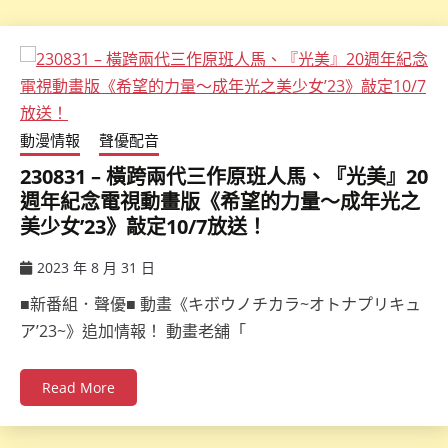
動漫情報
聲優配音
230831 – 橫跨兩代三作原班人馬、『光美』20
週年紀念電視動畫版《希望的力量～成年光之
美少女’23》敲定10/7放送！
2023 年 8 月 31 日
ccsx
■新番組．聲優■ 動畫《キボウノチカラ~オトナプリキュ
ア’23~》追加情報！ 動畫老舖「
Read More