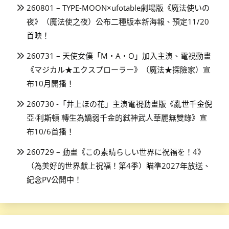
260801 – TYPE-MOON×ufotable劇場版《魔法使いの
夜》（魔法使之夜）公布二種版本新海報、預定11/20
首映！
260731 – 天使女僕「M・A・O」加入主演、電視動畫
《マジカル★エクスプローラー》（魔法★探險家）宣
布10月開播！
260730 -「井上ほの花」主演電視動畫版《亂世千金倪
亞·利斯頓 轉生為嬌弱千金的弒神武人華麗無雙錄》宣
布10/6首播！
260729 – 動畫《この素晴らしい世界に祝福を！4》
（為美好的世界獻上祝福！第4季）瞄準2027年放送、
紀念PV公開中！