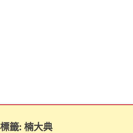
標籤:
楠大典