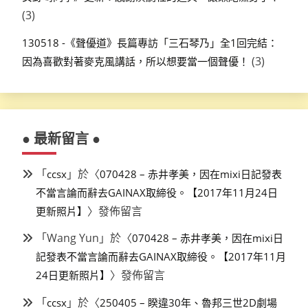
(3)
130518 -《聲優道》長篇專訪「三石琴乃」全1回完結：
(3)
因為喜歡對著麥克風講話，所以想要當一個聲優！
● 最新留言 ●
「
」於〈
ccsx
070428 – 赤井孝美，因在mixi日記發表
不當言論而辭去GAINAX取締役。【2017年11月24日
〉發佈留言
更新照片】
「
Wang Yun
」於〈
070428 – 赤井孝美，因在mixi日
記發表不當言論而辭去GAINAX取締役。【2017年11月
〉發佈留言
24日更新照片】
「
」於〈
ccsx
250405 – 睽違30年、魯邦三世2D劇場