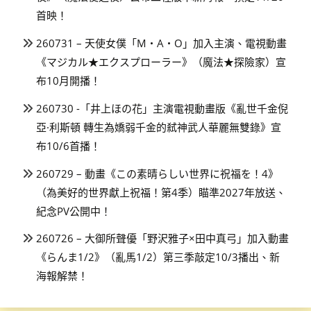
首映！
260731 – 天使女僕「M・A・O」加入主演、電視動畫
《マジカル★エクスプローラー》（魔法★探險家）宣
布10月開播！
260730 -「井上ほの花」主演電視動畫版《亂世千金倪
亞·利斯頓 轉生為嬌弱千金的弒神武人華麗無雙錄》宣
布10/6首播！
260729 – 動畫《この素晴らしい世界に祝福を！4》
（為美好的世界獻上祝福！第4季）瞄準2027年放送、
紀念PV公開中！
260726 – 大御所聲優「野沢雅子×田中真弓」加入動畫
《らんま1/2》（亂馬1/2）第三季敲定10/3播出、新
海報解禁！