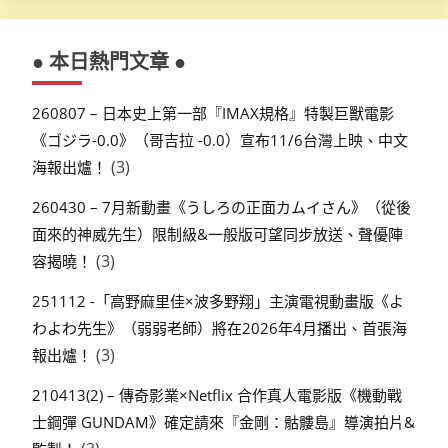
● 本日熱門文章 ●
260807 – 日本史上第一部『IMAX規格』特製巨獸電影
《ゴジラ-0.0》（哥吉拉 -0.0）宣布11/6台灣上映、中文
(3)
海報出爐！
260430 – 7月新動畫《うしろの正面カムイさん》（從後
面來的神威先生）限制級&一般版可望同步放送、聲優陣
(3)
容揭曉！
251112 -「高野麻里佳×波多野翔」主演電視動畫版《よ
わよわ先生》（弱弱老師）將在2026年4月播出、首張海
(3)
報出爐！
210413(2) – 傳奇影業×Netflix 合作真人電影版《機動戰
士鋼彈 GUNDAM》確定請來『金剛：骷髏島』導演拍片&