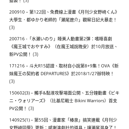
(3)
監製！
200910 – 第122回、免費線上漫畫《月刊少女野崎くん》
大學生．都ゆかり老師的「瀬尾遼介」觀察日記大暴走！
(3)
200716 -「水瀬いのり」睡美人動畫第2彈：嗜睡喜劇
《魔王城でおやすみ》（在魔王城說晚安）於10月放送、
(3)
新PV公開！
171216 – 斗大R15認證、取材自小說第8+9集！OVA《新
妹魔王の契約者 DEPARTURES》於2018/1/27辦特映！
(3)
150602(3) – 觸手&黏液攻擊場面公開、五分鐘動畫《ビキ
ニ・ウォリアーズ》（比基尼戰士 Bikini Warriors）首支
(3)
PV公開！
140925(1) – 第55回、漫畫家「椿泉」搞笑連載《月刊少
女野崎同學》更新：感謝演劇社的道具，讓瀨尾濕身了！