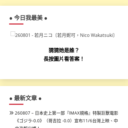
章
分
● 今日我最美 ●
頁
猜猜她是誰？
長按圖片看答案！
● 最新文章 ●
260807 – 日本史上第一部『IMAX規格』特製巨獸電影
《ゴジラ-0.0》（哥吉拉 -0.0）宣布11/6台灣上映、中