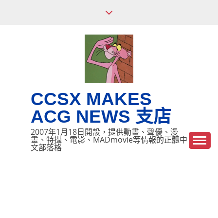
Skip
to
content
CCSX MAKES
ACG NEWS 支店
2007年1月18日開設，提供動畫、聲優、漫
畫、特攝、電影、MADmovie等情報的正體中
文部落格