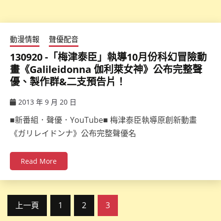
動漫情報
聲優配音
130920 -「梅津泰臣」執導10月份科幻冒險動
畫《Galileidonna 伽利萊女神》公布完整聲
優、製作群&二支預告片！
2013 年 9 月 20 日
ccsx
■新番組．聲優．YouTube■ 梅津泰臣執導原創新動畫
《ガリレイドンナ》公布完整聲優名
Read More
文
上一頁
1
2
3