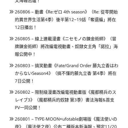
文海報出爐！
260806 – 動畫《Re:ゼロ 4th season》（Re: 從零開始
的異世界生活第4季）後半第12~19話「奪還編」將在
12日播出！
260805 – 線上連載漫畫《ニセモノの錬金術師》（冒
牌鍊金術師）將改編電視動畫、奴隸女主角「諾拉」海
報公開中！
260803 – 搞笑動畫《Fate/Grand Order 藤丸立香はわ
からないSeason4》（搞不懂的藤丸立香 第4季）將在
7日公開！
260802 – 限制級漫畫改編電視動畫版《魔都精兵のス
レイブ3》（魔都精兵的奴隸 第3季）書法海報&首支
PV一同公開！
260801 – TYPE-MOON×ufotable劇場版《魔法使いの
夜》（魔法使之夜）公布二種版本新海報、預定11/20