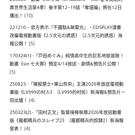
異世界生活第4季）後半第12~19話「奪還編」將在12日
(10)
播出！
221210 – 官方表示『不露點&無聖光』、COSPLAY漫畫
改編電視動畫版《2.5次元の誘惑》（2.5次元的誘惑）海
(5)
報公開！
170324(1) -「戸田めぐみ」純情高中生的巨乳地獄冒險！
動畫《sin 七大罪》預定4/14放送、劇情&預告片公開！
(5)
250823 -「猪股慧士×東山奈央」主演2026年放送電視動
畫版《LV999の村人》（LV999的村民）新海報&預告片一
(4)
同出爐！
250323(2) -「田村正文」監督接棒執導2026年放送動畫
版《魔都精兵のスレイブ2》（魔都精兵的奴隸2）新海報
(4)
發表！