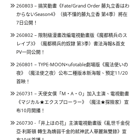
260803 – 搞笑動畫《Fate/Grand Order 藤丸立香はわ
からないSeason4》（搞不懂的藤丸立香 第4季）將在
7日公開！
260802 – 限制級漫畫改編電視動畫版《魔都精兵のス
レイブ3》（魔都精兵的奴隸 第3季）書法海報&首支
PV一同公開！
260801 – TYPE-MOON×ufotable劇場版《魔法使いの
夜》（魔法使之夜）公布二種版本新海報、預定11/20
首映！
260731 – 天使女僕「M・A・O」加入主演、電視動畫
《マジカル★エクスプローラー》（魔法★探險家）宣
布10月開播！
260730 -「井上ほの花」主演電視動畫版《亂世千金倪
亞·利斯頓 轉生為嬌弱千金的弒神武人華麗無雙錄》宣
布10/6首播！