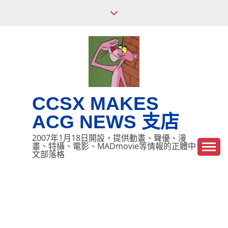
Skip
to
content
CCSX MAKES
ACG NEWS 支店
2007年1月18日開設，提供動畫、聲優、漫
畫、特攝、電影、MADmovie等情報的正體中
文部落格