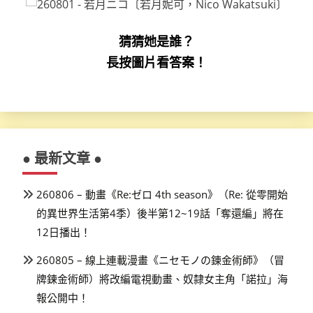
猜猜她是誰？
長按圖片看答案！
● 最新文章 ●
260806 – 動畫《Re:ゼロ 4th season》（Re: 從零開始
的異世界生活第4季）後半第12~19話「奪還編」將在
12日播出！
260805 – 線上連載漫畫《ニセモノの錬金術師》（冒
牌鍊金術師）將改編電視動畫、奴隸女主角「諾拉」海
報公開中！