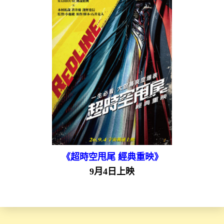
《超時空甩尾 經典重映》
9月4日上映