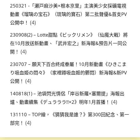
250321 -「瀬戸麻沙美×根本京里」主演美少女採礦電視
動畫《瑠璃の宝石》（琉璃的寶石）第二批聲優&首支PV
(4)
公開中！
230908(2) – Lotte甜點《ビックリメン》（仙魔大戰）將
在10月放送新動畫、「武井宏之」新海報&預告片一同公
(4)
開！
230707 – 願天下百合終成眷屬！10月新動畫《ひきこま
り吸血姫の悶々》（家裡蹲吸血姬的鬱悶）新海報&新PV
(4)
公開！
140818(1) – 池袋閃光情侶「岸谷新羅×塞爾提」海報出
(4)
爐、動畫續集《デュラララ!!×2》明年1月首播！
131110 – TOP繪，《猜猜我是誰？》第300回紀念、第一
(4)
部完！