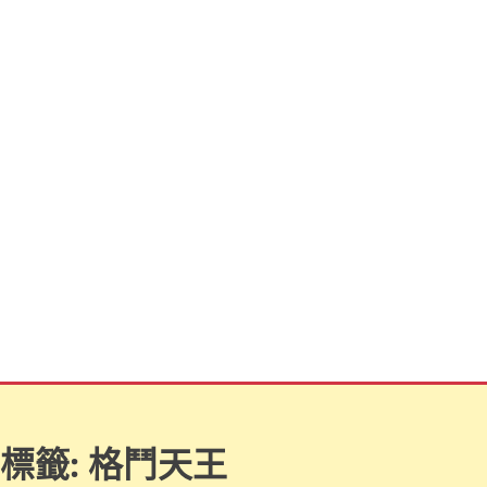
標籤:
格鬥天王