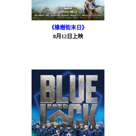
《橡樹街末日》
8月12日上映