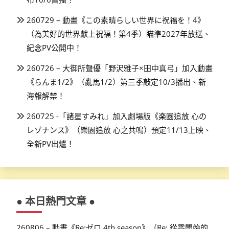
260729 – 動畫《この素晴らしい世界に祝福を！4》
（為美好的世界獻上祝福！第4季）瞄準2027年放送、
紀念PV公開中！
260726 – 大御所聲優「野沢雅子×田中真弓」加入動畫
《らんま1/2》（亂馬1/2）第三季敲定10/3播出、新
海報解禁！
260725 -「諸星すみれ」加入劇場版《楽園追放 心の
レゾナンス》（樂園追放 心之共鳴）預定11/13上映、
全新PV出爐！
● 本日熱門文章 ●
260806 – 動畫《Re:ゼロ 4th season》（Re: 從零開始的