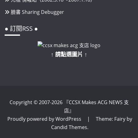
臉書 Sharing Debugger
● 訂閱RSS ●
↑ 請點選圖片 ↑
Copyright © 2007-2026 『CCSX Makes ACG NEWS 支
店』
Proudly powered by WordPress
|
Theme: Fairy by
Candid Themes
.