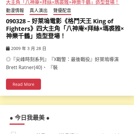
動漫情報
真人演出
聲優配音
090328 – 好萊塢電影《格鬥天王 King of
Fighters》四大主角「八神庵×拜絲×瑪裘雅×
神樂千鶴」造型登場！
2009 年 3 月 28 日
ccsx
◎『尖峰時刻系列』『X戰警：最後戰役』好萊塢導演
Brett Ratner(40)、 『裝
Read More
● 今日我最美 ●