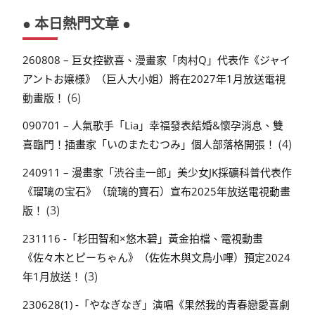
● 本日熱門文章 ●
260808 – 巨女控歡喜、漫畫家「肉村Q」代表作《ジャイ
アントお嬢様》（巨人大小姐）將在2027年1月放送電視
(6)
動畫版！
090701 – 人氣歌手「Lia」幸福發表結婚&懷孕消息、雙
(4)
喜臨門！插畫家「いのまたむつみ」個人部落格開張！
240911 – 漫畫家「渋谷圭一郎」美少女JK採礦科普代表作
《瑠璃の宝石》（琉璃的寶石）宣布2025年放送電視動畫
(3)
版！
231116 -「杉田智和×悠木碧」黃金拍檔、電視動畫
《佐々木とピーちゃん》（佐佐木與文鳥小嗶）預定2024
(3)
年1月放送！
230628(1) -「やなぎなぎ」演唱《果然我的青春戀愛喜劇