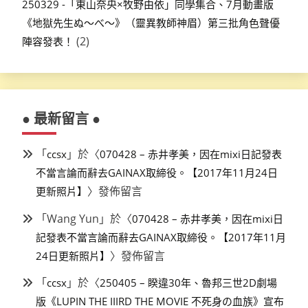
250329 -「東山奈央×牧野由依」同學集合、7月動畫版
《地獄先生ぬ～べ～》（靈異教師神眉）第三批角色聲優
(2)
陣容發表！
● 最新留言 ●
「
」於〈
ccsx
070428 – 赤井孝美，因在mixi日記發表
不當言論而辭去GAINAX取締役。【2017年11月24日
〉發佈留言
更新照片】
「
Wang Yun
」於〈
070428 – 赤井孝美，因在mixi日
記發表不當言論而辭去GAINAX取締役。【2017年11月
〉發佈留言
24日更新照片】
「
」於〈
ccsx
250405 – 睽違30年、魯邦三世2D劇場
版《LUPIN THE IIIRD THE MOVIE 不死身の血族》宣布