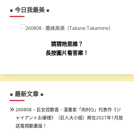
● 今日我最美 ●
猜猜她是誰？
長按圖片看答案！
● 最新文章 ●
260808 – 巨女控歡喜、漫畫家「肉村Q」代表作《ジ
ャイアントお嬢様》（巨人大小姐）將在2027年1月放
送電視動畫版！