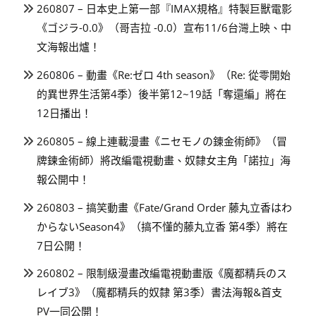
260807 – 日本史上第一部『IMAX規格』特製巨獸電影
《ゴジラ-0.0》（哥吉拉 -0.0）宣布11/6台灣上映、中
文海報出爐！
260806 – 動畫《Re:ゼロ 4th season》（Re: 從零開始
的異世界生活第4季）後半第12~19話「奪還編」將在
12日播出！
260805 – 線上連載漫畫《ニセモノの錬金術師》（冒
牌鍊金術師）將改編電視動畫、奴隸女主角「諾拉」海
報公開中！
260803 – 搞笑動畫《Fate/Grand Order 藤丸立香はわ
からないSeason4》（搞不懂的藤丸立香 第4季）將在
7日公開！
260802 – 限制級漫畫改編電視動畫版《魔都精兵のス
レイブ3》（魔都精兵的奴隸 第3季）書法海報&首支
PV一同公開！