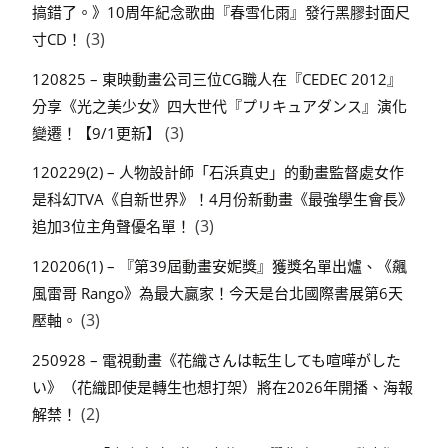
搞錯了。》10周年紀念歌曲『春雪化雨』發行黑膠封面尺
(3)
寸CD！
120825 – 東映動畫公司三位CG職人在『CEDEC 2012』
分享《光之美少女》四大世代『プリキュアダンス』演化
(3)
變遷！【9/1更新】
120229(2) – 人物設計師「石浜真史」的動畫監督處女作
是科幻TVA《自新世界》！4月份新動畫《最強學生會長》
(3)
追加3位主角聲優名單！
120206(1) – 『第39屆動畫安妮獎』獲獎名單出爐、《飆
風雷哥 Rango》為最大贏家！今天是台北國際書展第6天
(3)
壓軸。
250928 – 電視動畫《花織さんは転生しても喧嘩がした
い》（花織即使是轉生也想打架）將在2026年開播、海報
(2)
解禁！