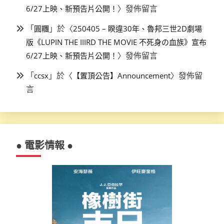
〉發佈留言
6/27上映、新預告片公開！
「
」於〈
圓糰
250405 – 睽違30年、魯邦三世2D劇場
版《LUPIN THE IIIRD THE MOVIE 不死身の血族》宣布
〉發佈留言
6/27上映、新預告片公開！
「
」於〈
〉發佈留
ccsx
【置頂公告】Announcement
言
● 電影情報 ●