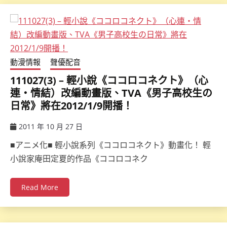
動漫情報
聲優配音
111027(3) – 輕小說《ココロコネクト》（心
連‧情結）改編動畫版、TVA《男子高校生の
日常》將在2012/1/9開播！
2011 年 10 月 27 日
ccsx
■アニメ化■ 輕小說系列《ココロコネクト》動畫化！ 輕
小說家庵田定夏的作品《ココロコネク
Read More