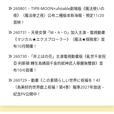
260801 – TYPE-MOON×ufotable劇場版《魔法使いの
夜》（魔法使之夜）公布二種版本新海報、預定11/20
首映！
260731 – 天使女僕「M・A・O」加入主演、電視動畫
《マジカル★エクスプローラー》（魔法★探險家）宣
布10月開播！
260730 -「井上ほの花」主演電視動畫版《亂世千金倪
亞·利斯頓 轉生為嬌弱千金的弒神武人華麗無雙錄》宣
布10/6首播！
260729 – 動畫《この素晴らしい世界に祝福を！4》
（為美好的世界獻上祝福！第4季）瞄準2027年放送、
紀念PV公開中！