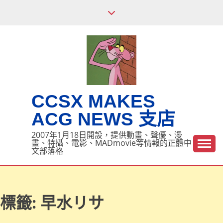
Skip
to
content
CCSX MAKES
ACG NEWS 支店
2007年1月18日開設，提供動畫、聲優、漫
畫、特攝、電影、MADmovie等情報的正體中
文部落格
標籤:
早水リサ