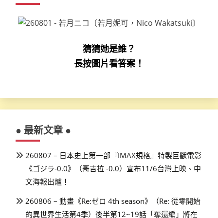
頁
猜猜她是誰？
長按圖片看答案！
● 最新文章 ●
260807 – 日本史上第一部『IMAX規格』特製巨獸電影
《ゴジラ-0.0》（哥吉拉 -0.0）宣布11/6台灣上映、中
文海報出爐！
260806 – 動畫《Re:ゼロ 4th season》（Re: 從零開始
的異世界生活第4季）後半第12~19話「奪還編」將在