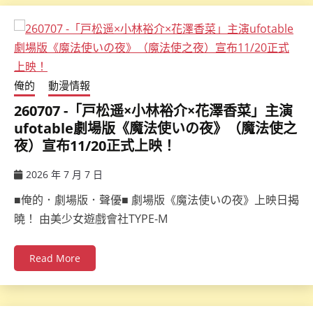
俺的
動漫情報
260707 -「戸松遥×小林裕介×花澤香菜」主演
ufotable劇場版《魔法使いの夜》（魔法使之
夜）宣布11/20正式上映！
2026 年 7 月 7 日
ccsx
■俺的．劇場版．聲優■ 劇場版《魔法使いの夜》上映日揭
曉！ 由美少女遊戲會社TYPE-M
Read More