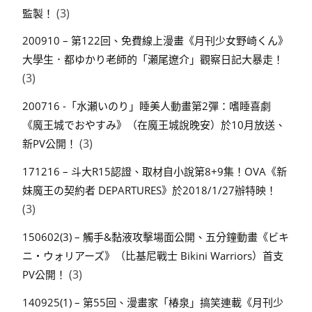
(3)
監製！
200910 – 第122回、免費線上漫畫《月刊少女野崎くん》
大學生．都ゆかり老師的「瀬尾遼介」觀察日記大暴走！
(3)
200716 -「水瀬いのり」睡美人動畫第2彈：嗜睡喜劇
《魔王城でおやすみ》（在魔王城說晚安）於10月放送、
(3)
新PV公開！
171216 – 斗大R15認證、取材自小說第8+9集！OVA《新
妹魔王の契約者 DEPARTURES》於2018/1/27辦特映！
(3)
150602(3) – 觸手&黏液攻擊場面公開、五分鐘動畫《ビキ
ニ・ウォリアーズ》（比基尼戰士 Bikini Warriors）首支
(3)
PV公開！
140925(1) – 第55回、漫畫家「椿泉」搞笑連載《月刊少