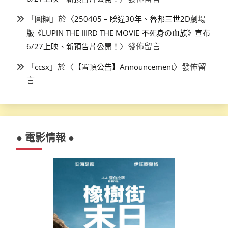
「
」於〈
圓糰
250405 – 睽違30年、魯邦三世2D劇場
版《LUPIN THE IIIRD THE MOVIE 不死身の血族》宣布
〉發佈留言
6/27上映、新預告片公開！
「
」於〈
〉發佈留
ccsx
【置頂公告】Announcement
言
● 電影情報 ●