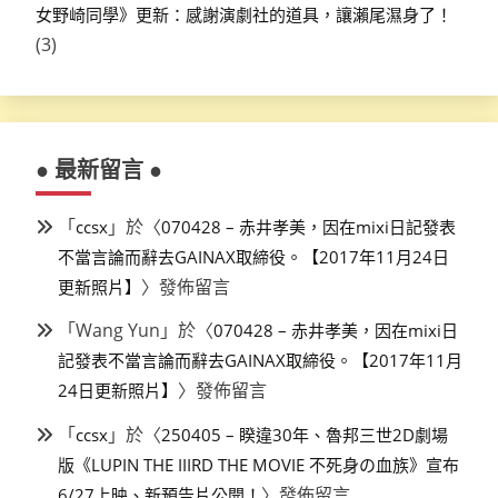
女野崎同學》更新：感謝演劇社的道具，讓瀨尾濕身了！
(3)
● 最新留言 ●
「
」於〈
ccsx
070428 – 赤井孝美，因在mixi日記發表
不當言論而辭去GAINAX取締役。【2017年11月24日
〉發佈留言
更新照片】
「
Wang Yun
」於〈
070428 – 赤井孝美，因在mixi日
記發表不當言論而辭去GAINAX取締役。【2017年11月
〉發佈留言
24日更新照片】
「
」於〈
ccsx
250405 – 睽違30年、魯邦三世2D劇場
版《LUPIN THE IIIRD THE MOVIE 不死身の血族》宣布
〉發佈留言
6/27上映、新預告片公開！