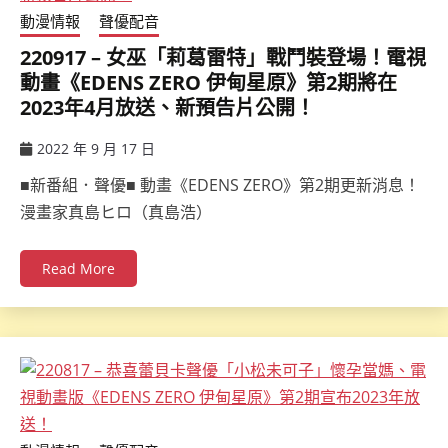
動漫情報
聲優配音
220917 – 女巫「莉葛雷特」戰鬥裝登場！電視
動畫《EDENS ZERO 伊甸星原》第2期將在
2023年4月放送、新預告片公開！
2022 年 9 月 17 日
ccsx
■新番組．聲優■ 動畫《EDENS ZERO》第2期更新消息！
漫畫家真島ヒロ（真島浩）
Read More