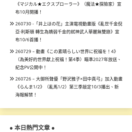
《マジカル★エクスプローラー》（魔法★探險家）宣
布10月開播！
260730 -「井上ほの花」主演電視動畫版《亂世千金倪
亞·利斯頓 轉生為嬌弱千金的弒神武人華麗無雙錄》宣
布10/6首播！
260729 – 動畫《この素晴らしい世界に祝福を！4》
（為美好的世界獻上祝福！第4季）瞄準2027年放送、
紀念PV公開中！
260726 – 大御所聲優「野沢雅子×田中真弓」加入動畫
《らんま1/2》（亂馬1/2）第三季敲定10/3播出、新
海報解禁！
● 本日熱門文章 ●