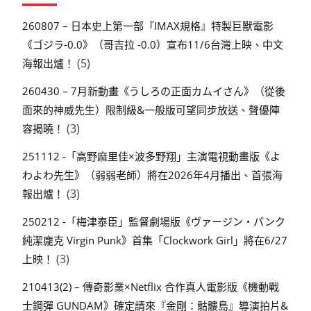
260807 – 日本史上第一部『IMAX規格』特製巨獸電影
《ゴジラ-0.0》（哥吉拉 -0.0）宣布11/6台灣上映、中文
(5)
海報出爐！
260430 – 7月新動畫《うしろの正面カムイさん》（從後
面來的神威先生）限制級&一般版可望同步放送、聲優陣
(3)
容揭曉！
251112 -「高野麻里佳×波多野翔」主演電視動畫版《よ
わよわ先生》（弱弱老師）將在2026年4月播出、首張海
(3)
報出爐！
250212 -「梅津泰臣」監督劇場版《ヴァージン・パンク
純潔龐克 Virgin Punk》首集「Clockwork Girl」將在6/27
(3)
上映！
210413(2) – 傳奇影業×Netflix 合作真人電影版《機動戰
士鋼彈 GUNDAM》確定請來『金剛：骷髏島』導演拍片&