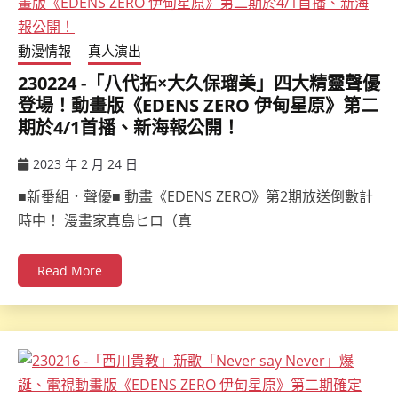
動漫情報
真人演出
230224 -「八代拓×大久保瑠美」四大精靈聲優
登場！動畫版《EDENS ZERO 伊甸星原》第二
期於4/1首播、新海報公開！
2023 年 2 月 24 日
ccsx
■新番組．聲優■ 動畫《EDENS ZERO》第2期放送倒數計
時中！ 漫畫家真島ヒロ（真
Read More