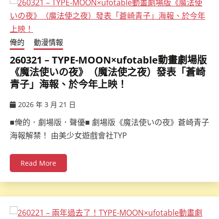
俺的
動漫情報
260321 – TYPE-MOON×ufotable動畫劇場版
《魔法使いの夜》（魔法使之夜）發表「蒼崎
青子」海報、於今年上映！
2026 年 3 月 21 日
ccsx
■俺的．劇場版．聲優■ 劇場版《魔法使いの夜》蒼崎青子
海報解禁！ 由美少女遊戲會社TYP
Read More