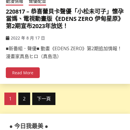
動漫情報
聲優配音
220817 – 恭喜蕾貝卡聲優「小松未可子」懷孕
當媽、電視動畫版《EDENS ZERO 伊甸星原》
第2期宣布2023年放送！
2022 年 8 月 17 日
ccsx
■新番組．聲優■ 動畫《EDENS ZERO》第2期追加情報！
漫畫家真島ヒロ（真島浩）
Read More
文
1
2
下一頁
章
分
● 今日我最美 ●