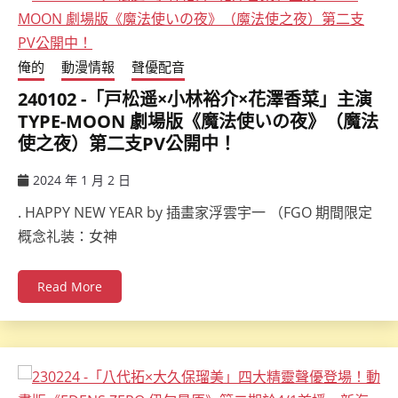
俺的
動漫情報
聲優配音
240102 -「戸松遥×小林裕介×花澤香菜」主演
TYPE-MOON 劇場版《魔法使いの夜》（魔法
使之夜）第二支PV公開中！
2024 年 1 月 2 日
ccsx
. HAPPY NEW YEAR by 插畫家浮雲宇一 （FGO 期間限定
概念礼装：女神
Read More