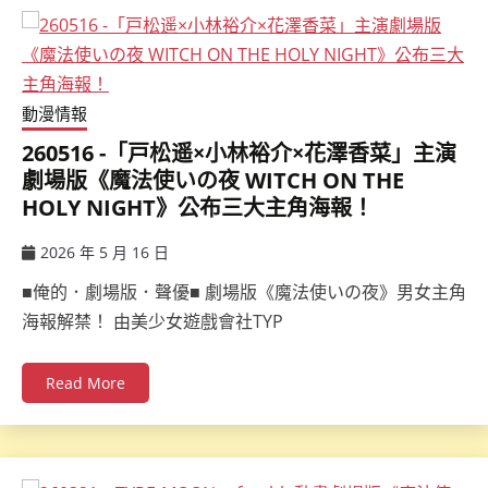
動漫情報
260516 -「戸松遥×小林裕介×花澤香菜」主演
劇場版《魔法使いの夜 WITCH ON THE
HOLY NIGHT》公布三大主角海報！
2026 年 5 月 16 日
ccsx
■俺的．劇場版．聲優■ 劇場版《魔法使いの夜》男女主角
海報解禁！ 由美少女遊戲會社TYP
Read More