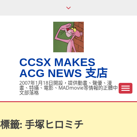
Skip
to
content
CCSX MAKES
ACG NEWS 支店
2007年1月18日開設，提供動畫、聲優、漫
畫、特攝、電影、MADmovie等情報的正體中
文部落格
標籤:
手塚ヒロミチ