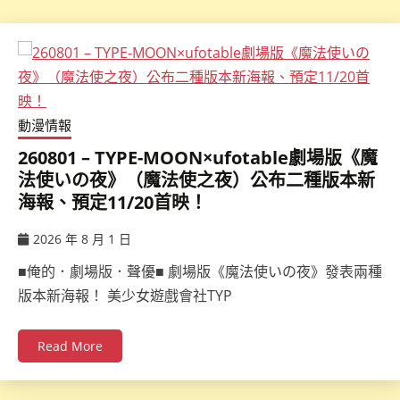
動漫情報
260801 – TYPE-MOON×ufotable劇場版《魔
法使いの夜》（魔法使之夜）公布二種版本新
海報、預定11/20首映！
2026 年 8 月 1 日
ccsx
■俺的．劇場版．聲優■ 劇場版《魔法使いの夜》發表兩種
版本新海報！ 美少女遊戲會社TYP
Read More