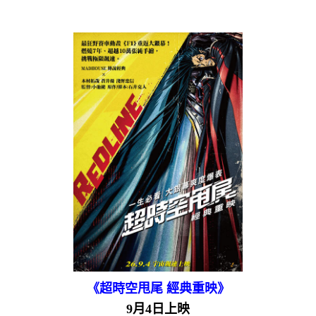
《超時空甩尾 經典重映》
9月4日上映