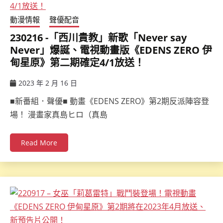
動漫情報
聲優配音
230216 -「西川貴教」新歌「Never say
Never」爆誕、電視動畫版《EDENS ZERO 伊
甸星原》第二期確定4/1放送！
2023 年 2 月 16 日
ccsx
■新番組．聲優■ 動畫《EDENS ZERO》第2期反派陣容登
場！ 漫畫家真島ヒロ（真島
Read More