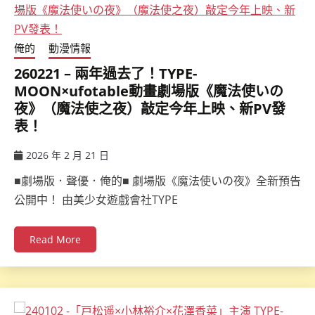
俺的
動漫情報
260221 – 兩年過去了！TYPE-
MOON×ufotable動畫劇場版《魔法使いの
夜》（魔法使之夜）敲定今年上映、新PV發
表！
2026 年 2 月 21 日
ccsx
■劇場版．聲優．俺的■ 劇場版《魔法使いの夜》全新預告
公開中！ 由美少女遊戲會社TYPE
Read More