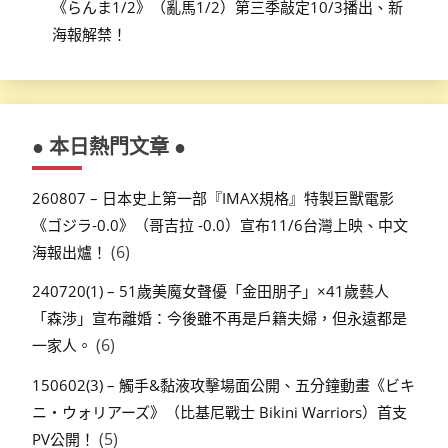
《らんま1/2》（亂馬1/2）第三季敲定10/3播出、新
海報解禁！
● 本日熱門文章 ●
260807 – 日本史上第一部『IMAX規格』特製巨獸電影
《ゴジラ-0.0》（哥吉拉 -0.0）宣布11/6台灣上映、中文
(6)
海報出爐！
240720(1) – 51歲美魔女聲優「金田朋子」×41歲藝人
「森渉」宣布離婚：今後雖不再是戶籍夫婦，但永遠都是
(6)
一家人。
150602(3) – 觸手&黏液攻擊場面公開、五分鐘動畫《ビキ
ニ・ウォリアーズ》（比基尼戰士 Bikini Warriors）首支
(5)
PV公開！