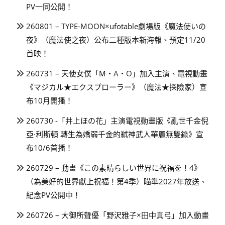
PV一同公開！
260801 – TYPE-MOON×ufotable劇場版《魔法使いの
夜》（魔法使之夜）公布二種版本新海報、預定11/20
首映！
260731 – 天使女僕「M・A・O」加入主演、電視動畫
《マジカル★エクスプローラー》（魔法★探險家）宣
布10月開播！
260730 -「井上ほの花」主演電視動畫版《亂世千金倪
亞·利斯頓 轉生為嬌弱千金的弒神武人華麗無雙錄》宣
布10/6首播！
260729 – 動畫《この素晴らしい世界に祝福を！4》
（為美好的世界獻上祝福！第4季）瞄準2027年放送、
紀念PV公開中！
260726 – 大御所聲優「野沢雅子×田中真弓」加入動畫