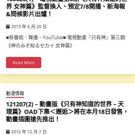
界 女神篇》監督換人、預定7/8開播、新海報
&問候影片出爐！
2013 年 6 月 20 日
ccsx
■新番組．聲優．YouTube■ 電視動畫『只有神』第三期
《神のみぞ知るセカイ 女神篇》
Read More
動漫情報
121207(2) – 動畫版《只有神知道的世界 – 天
理篇》OAD下集＜邂逅＞將在本月18日發售，
動畫插圖搶先推出！
2012 年 12 月 7 日