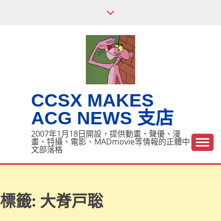
Skip
to
content
CCSX MAKES
ACG NEWS 支店
2007年1月18日開設，提供動畫、聲優、漫
畫、特攝、電影、MADmovie等情報的正體中
文部落格
標籤:
大脊戸聡