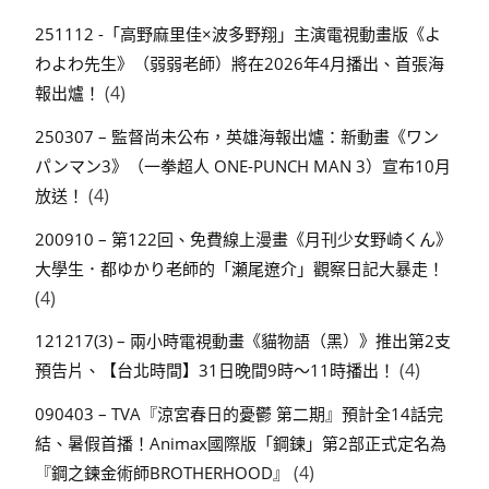
251112 -「高野麻里佳×波多野翔」主演電視動畫版《よ
わよわ先生》（弱弱老師）將在2026年4月播出、首張海
(4)
報出爐！
250307 – 監督尚未公布，英雄海報出爐：新動畫《ワン
パンマン3》（一拳超人 ONE-PUNCH MAN 3）宣布10月
(4)
放送！
200910 – 第122回、免費線上漫畫《月刊少女野崎くん》
大學生．都ゆかり老師的「瀬尾遼介」觀察日記大暴走！
(4)
121217(3) – 兩小時電視動畫《貓物語（黑）》推出第2支
(4)
預告片、【台北時間】31日晚間9時～11時播出！
090403 – TVA『涼宮春日的憂鬱 第二期』預計全14話完
結、暑假首播！Animax國際版「鋼鍊」第2部正式定名為
(4)
『鋼之鍊金術師BROTHERHOOD』