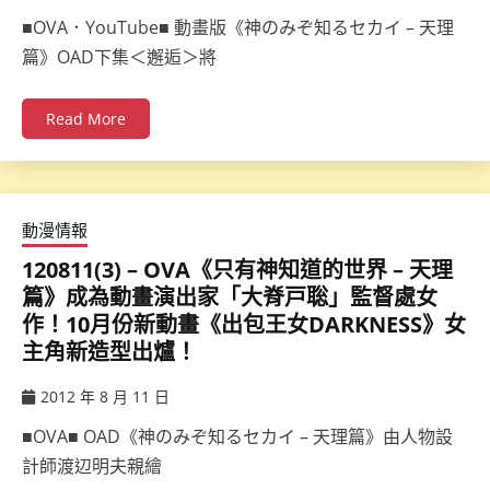
ccsx
■OVA．YouTube■ 動畫版《神のみぞ知るセカイ – 天理
篇》OAD下集＜邂逅＞將
Read More
動漫情報
120811(3) – OVA《只有神知道的世界 – 天理
篇》成為動畫演出家「大脊戸聡」監督處女
作！10月份新動畫《出包王女DARKNESS》女
主角新造型出爐！
2012 年 8 月 11 日
ccsx
■OVA■ OAD《神のみぞ知るセカイ – 天理篇》由人物設
計師渡辺明夫親繪