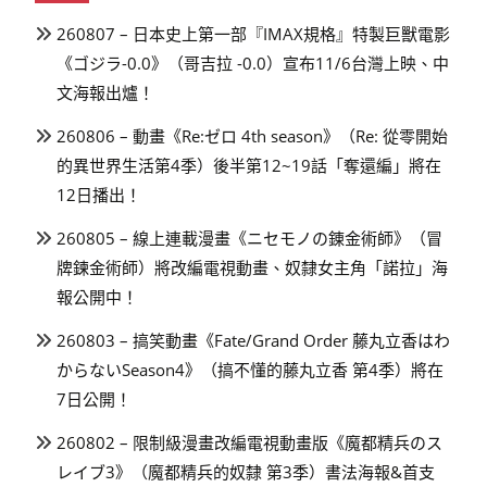
260807 – 日本史上第一部『IMAX規格』特製巨獸電影
《ゴジラ-0.0》（哥吉拉 -0.0）宣布11/6台灣上映、中
文海報出爐！
260806 – 動畫《Re:ゼロ 4th season》（Re: 從零開始
的異世界生活第4季）後半第12~19話「奪還編」將在
12日播出！
260805 – 線上連載漫畫《ニセモノの錬金術師》（冒
牌鍊金術師）將改編電視動畫、奴隸女主角「諾拉」海
報公開中！
260803 – 搞笑動畫《Fate/Grand Order 藤丸立香はわ
からないSeason4》（搞不懂的藤丸立香 第4季）將在
7日公開！
260802 – 限制級漫畫改編電視動畫版《魔都精兵のス
レイブ3》（魔都精兵的奴隸 第3季）書法海報&首支