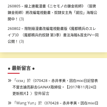
260805 – 線上連載漫畫《ニセモノの錬金術師》（冒牌
鍊金術師）將改編電視動畫、奴隸女主角「諾拉」海報公
(3)
開中！
260802 – 限制級漫畫改編電視動畫版《魔都精兵のスレ
イブ3》（魔都精兵的奴隸 第3季）書法海報&首支PV一同
(3)
公開！
● 最新留言 ●
「
」於〈
ccsx
070428 – 赤井孝美，因在mixi日記發表
不當言論而辭去GAINAX取締役。【2017年11月24日
〉發佈留言
更新照片】
「
Wang Yun
」於〈
070428 – 赤井孝美，因在mixi日