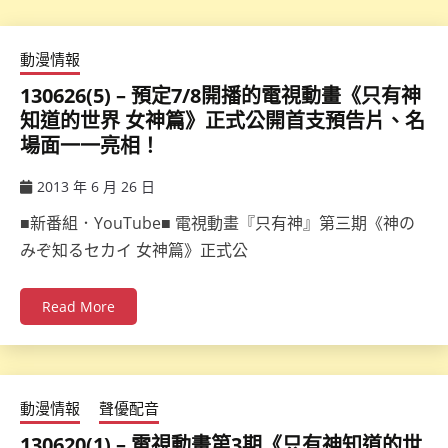
動漫情報
130626(5) – 預定7/8開播的電視動畫《只有神
知道的世界 女神篇》正式公開首支預告片、名
場面一一亮相！
2013 年 6 月 26 日
ccsx
■新番組．YouTube■ 電視動畫『只有神』第三期《神の
みぞ知るセカイ 女神篇》正式公
Read More
動漫情報
聲優配音
130620(1) – 電視動畫第3期《只有神知道的世