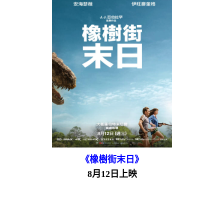
《橡樹街末日》
8月12日上映