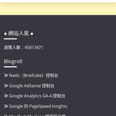
● 網站人氣 ●
瀏覽人數：45813471
Blogroll
feeds（Briefcake）控制台
Google AdSense 控制台
Google Analytics GA-4 控制台
Google 的 PageSpeed Insights