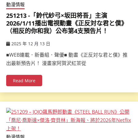
動漫情報
251213 -「鈴代紗弓×坂田将吾」主演
2026/1/11播出電視動畫《正反対な君と僕》
（相反的你和我）公布第4支預告片！
2025 年 12 月 13 日
ccsx
■WEB連載．新番組．聲優■ 動畫《正反対な君と僕》推
出最新預告片！ 漫畫家阿賀沢紅茶從
Read More
動漫情報