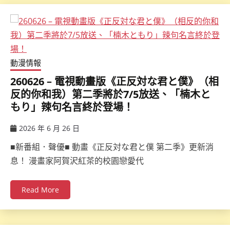
動漫情報
260626 – 電視動畫版《正反対な君と僕》（相
反的你和我）第二季將於7/5放送、「楠木と
もり」辣句名言終於登場！
2026 年 6 月 26 日
ccsx
■新番組．聲優■ 動畫《正反対な君と僕 第二季》更新消
息！ 漫畫家阿賀沢紅茶的校園戀愛代
Read More