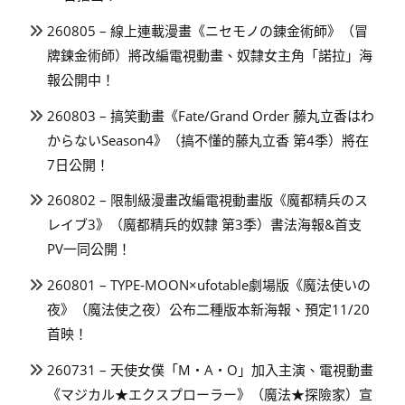
260805 – 線上連載漫畫《ニセモノの錬金術師》（冒
牌鍊金術師）將改編電視動畫、奴隸女主角「諾拉」海
報公開中！
260803 – 搞笑動畫《Fate/Grand Order 藤丸立香はわ
からないSeason4》（搞不懂的藤丸立香 第4季）將在
7日公開！
260802 – 限制級漫畫改編電視動畫版《魔都精兵のス
レイブ3》（魔都精兵的奴隸 第3季）書法海報&首支
PV一同公開！
260801 – TYPE-MOON×ufotable劇場版《魔法使いの
夜》（魔法使之夜）公布二種版本新海報、預定11/20
首映！
260731 – 天使女僕「M・A・O」加入主演、電視動畫
《マジカル★エクスプローラー》（魔法★探險家）宣