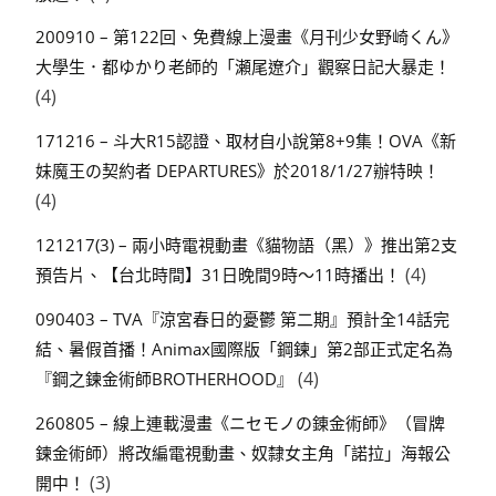
200910 – 第122回、免費線上漫畫《月刊少女野崎くん》
大學生．都ゆかり老師的「瀬尾遼介」觀察日記大暴走！
(4)
171216 – 斗大R15認證、取材自小說第8+9集！OVA《新
妹魔王の契約者 DEPARTURES》於2018/1/27辦特映！
(4)
121217(3) – 兩小時電視動畫《貓物語（黑）》推出第2支
(4)
預告片、【台北時間】31日晚間9時～11時播出！
090403 – TVA『涼宮春日的憂鬱 第二期』預計全14話完
結、暑假首播！Animax國際版「鋼鍊」第2部正式定名為
(4)
『鋼之鍊金術師BROTHERHOOD』
260805 – 線上連載漫畫《ニセモノの錬金術師》（冒牌
鍊金術師）將改編電視動畫、奴隸女主角「諾拉」海報公
(3)
開中！