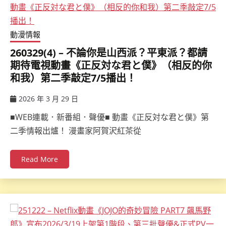
動漫情報
260329(4) – 不論你是山西派？平東派？都請
期待電視動畫《正反対な君と僕》（相反的你
和我）第二季敲定7/5播出！
2026 年 3 月 29 日
ccsx
■WEB連載．新番組．聲優■ 動畫《正反対な君と僕》第
二季情報出爐！ 漫畫家阿賀沢紅茶從
Read More