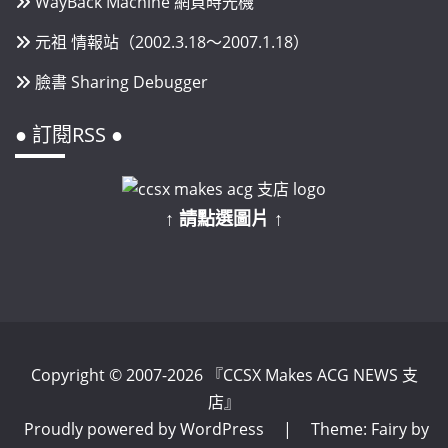
WayBack Machine 網頁時光機
元祖 情報站（2002.3.18～2007.1.18）
臉書 Sharing Debugger
● 訂閱RSS ●
↑ 請點選圖片 ↑
Copyright © 2007-2026 『CCSX Makes ACG NEWS 支
店』
Proudly powered by WordPress
|
Theme: Fairy by