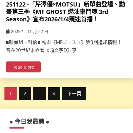
251122 -「芹澤優×MOTSU」新單曲登場、動
畫第三季《MF GHOST 燃油車鬥魂 3rd
Season》宣布2026/1/4競速首播！
2025 年 11 月 22 日
ccsx
■新番組．聲優■ 動畫《MFゴースト》第3期追加情報！
曾在20世紀末靠著《頭文字D》享
Read More
文
1
2
...
4
下一頁
章
分
● 今日我最美 ●
頁