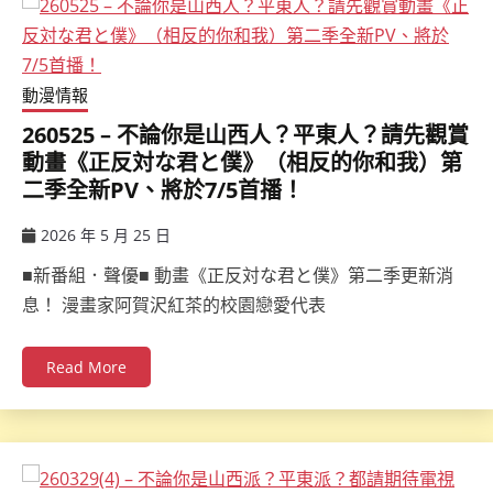
動漫情報
260525 – 不論你是山西人？平東人？請先觀賞
動畫《正反対な君と僕》（相反的你和我）第
二季全新PV、將於7/5首播！
2026 年 5 月 25 日
ccsx
■新番組．聲優■ 動畫《正反対な君と僕》第二季更新消
息！ 漫畫家阿賀沢紅茶的校園戀愛代表
Read More