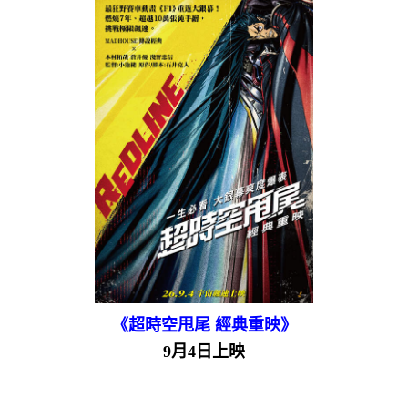
《超時空甩尾 經典重映》
9月4日上映