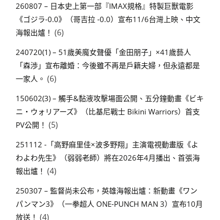
260807 – 日本史上第一部『IMAX規格』特製巨獸電影
《ゴジラ-0.0》（哥吉拉 -0.0）宣布11/6台灣上映、中文
(6)
海報出爐！
240720(1) – 51歲美魔女聲優「金田朋子」×41歲藝人
「森渉」宣布離婚：今後雖不再是戶籍夫婦，但永遠都是
(6)
一家人。
150602(3) – 觸手&黏液攻擊場面公開、五分鐘動畫《ビキ
ニ・ウォリアーズ》（比基尼戰士 Bikini Warriors）首支
(5)
PV公開！
251112 -「高野麻里佳×波多野翔」主演電視動畫版《よ
わよわ先生》（弱弱老師）將在2026年4月播出、首張海
(4)
報出爐！
250307 – 監督尚未公布，英雄海報出爐：新動畫《ワン
パンマン3》（一拳超人 ONE-PUNCH MAN 3）宣布10月
(4)
放送！