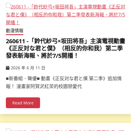
動漫情報
260611 -「鈴代紗弓×坂田将吾」主演電視動畫
《正反対な君と僕》（相反的你和我）第二季
發表新海報、將於7/5開播！
2026 年 6 月 11 日
ccsx
■新番組．聲優■ 動畫《正反対な君と僕 第二季》追加情
報！ 漫畫家阿賀沢紅茶的校園戀愛代
Read More