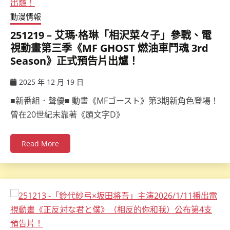
動漫情報
251219 – 艾瑪·格琳「相沢菜々子」參戰、電
視動畫第三季《MF GHOST 燃油車鬥魂 3rd
Season》正式預告片出爐！
2025 年 12 月 19 日
ccsx
■新番組．聲優■ 動畫《MFゴースト》第3期新角色登場！
曾在20世紀末靠著《頭文字D》
Read More