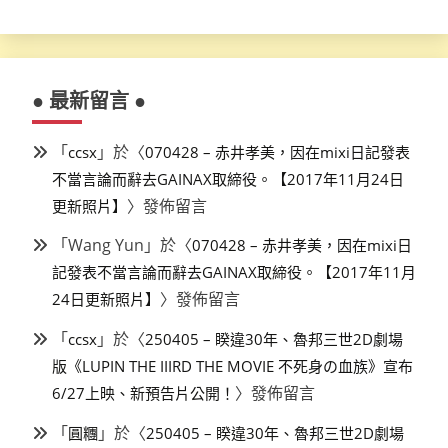
● 最新留言 ●
「
」於〈
ccsx
070428 – 赤井孝美，因在mixi日記發表
不當言論而辭去GAINAX取締役。【2017年11月24日
〉發佈留言
更新照片】
「
Wang Yun
」於〈
070428 – 赤井孝美，因在mixi日
記發表不當言論而辭去GAINAX取締役。【2017年11月
〉發佈留言
24日更新照片】
「
」於〈
ccsx
250405 – 睽違30年、魯邦三世2D劇場
版《LUPIN THE IIIRD THE MOVIE 不死身の血族》宣布
〉發佈留言
6/27上映、新預告片公開！
「
」於〈
圓糰
250405 – 睽違30年、魯邦三世2D劇場