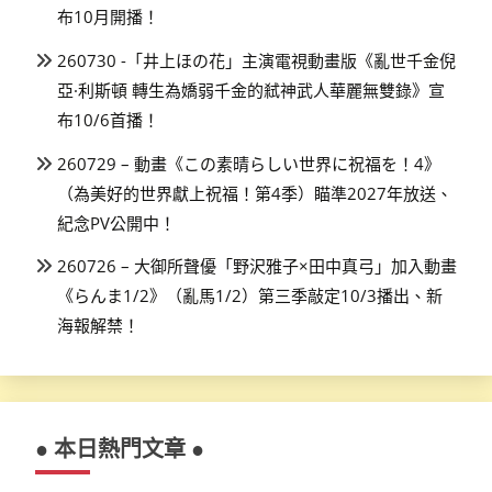
布10月開播！
260730 -「井上ほの花」主演電視動畫版《亂世千金倪
亞·利斯頓 轉生為嬌弱千金的弒神武人華麗無雙錄》宣
布10/6首播！
260729 – 動畫《この素晴らしい世界に祝福を！4》
（為美好的世界獻上祝福！第4季）瞄準2027年放送、
紀念PV公開中！
260726 – 大御所聲優「野沢雅子×田中真弓」加入動畫
《らんま1/2》（亂馬1/2）第三季敲定10/3播出、新
海報解禁！
● 本日熱門文章 ●