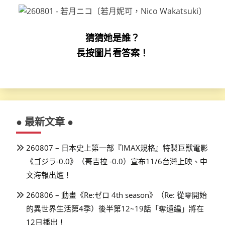
猜猜她是誰？
長按圖片看答案！
● 最新文章 ●
260807 – 日本史上第一部『IMAX規格』特製巨獸電影
《ゴジラ-0.0》（哥吉拉 -0.0）宣布11/6台灣上映、中
文海報出爐！
260806 – 動畫《Re:ゼロ 4th season》（Re: 從零開始
的異世界生活第4季）後半第12~19話「奪還編」將在
12日播出！