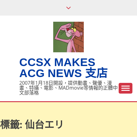
Skip
to
content
CCSX MAKES
ACG NEWS 支店
2007年1月18日開設，提供動畫、聲優、漫
畫、特攝、電影、MADmovie等情報的正體中
文部落格
標籤:
仙台エリ