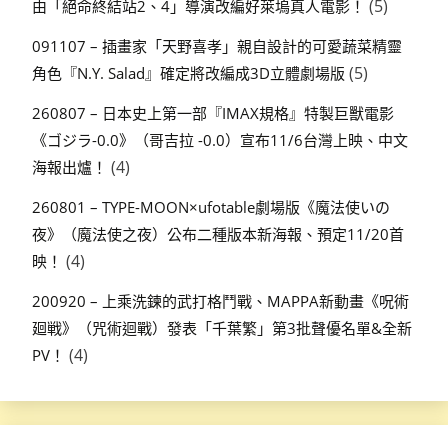
(5)
由「絕命終結站2、4」導演改編好萊塢真人電影！
091107 – 插畫家「天野喜孝」親自設計的可愛蔬菜精靈
(5)
角色『N.Y. Salad』確定將改編成3D立體劇場版
260807 – 日本史上第一部『IMAX規格』特製巨獸電影
《ゴジラ-0.0》（哥吉拉 -0.0）宣布11/6台灣上映、中文
(4)
海報出爐！
260801 – TYPE-MOON×ufotable劇場版《魔法使いの
夜》（魔法使之夜）公布二種版本新海報、預定11/20首
(4)
映！
200920 – 上乘洗鍊的武打格鬥戰、MAPPA新動畫《呪術
廻戦》（咒術迴戰）發表「千葉繁」第3批聲優名單&全新
(4)
PV！