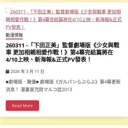
動漫情報
260311 -「下田正美」監督劇場版《少女與戰
車 更加相親相愛作戰！》第4幕完結篇將在
4/10上映、新海報&正式PV發表！
2026 年 3 月 11 日
ccsx
■劇場版．聲優■ 劇場版《ガルパンらぶらぶ》第4幕更新
消息！ 漫畫家弐尉マルコ從2013
Read More