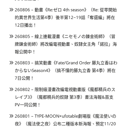
260806 – 動畫《Re:ゼロ 4th season》（Re: 從零開始
的異世界生活第4季）後半第12~19話「奪還編」將在
12日播出！
260805 – 線上連載漫畫《ニセモノの錬金術師》（冒
牌鍊金術師）將改編電視動畫、奴隸女主角「諾拉」海
報公開中！
260803 – 搞笑動畫《Fate/Grand Order 藤丸立香はわ
からないSeason4》（搞不懂的藤丸立香 第4季）將在
7日公開！
260802 – 限制級漫畫改編電視動畫版《魔都精兵のス
レイブ3》（魔都精兵的奴隸 第3季）書法海報&首支
PV一同公開！
260801 – TYPE-MOON×ufotable劇場版《魔法使いの
夜》（魔法使之夜）公布二種版本新海報、預定11/20