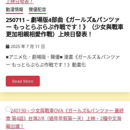
動漫情報
聲優配音
250711 – 劇場版4部曲《ガールズ&パンツァ
ー もっとらぶらぶ作戦です！》（少女與戰車
更加相親相愛作戰）上映日發表！
2025 年 7 月 11 日
ccsx
■アニメ化．劇場版．聲優■ 漫畫《ガールズ＆パンツァ
ー もっとらぶらぶ作戦です！》動畫化
Read More