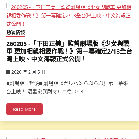
動漫情報
260205 -「下田正美」監督劇場版《少女與戰
車 更加相親相愛作戰！》第一幕確定2/13全台
灣上映、中文海報正式公開！
2026 年 2 月 5 日
ccsx
■劇場版．聲優■ 劇場版《ガルパンらぶらぶ》第一幕來
台上映！ 漫畫家弐尉マルコ從2013
Read More