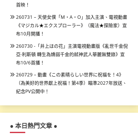
首映！
260731 – 天使女僕「M・A・O」加入主演、電視動畫
《マジカル★エクスプローラー》（魔法★探險家）宣
布10月開播！
260730 -「井上ほの花」主演電視動畫版《亂世千金倪
亞·利斯頓 轉生為嬌弱千金的弒神武人華麗無雙錄》宣
布10/6首播！
260729 – 動畫《この素晴らしい世界に祝福を！4》
（為美好的世界獻上祝福！第4季）瞄準2027年放送、
紀念PV公開中！
● 本日熱門文章 ●