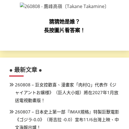
猜猜她是誰？
長按圖片看答案！
● 最新文章 ●
260808 – 巨女控歡喜、漫畫家「肉村Q」代表作《ジ
ャイアントお嬢様》（巨人大小姐）將在2027年1月放
送電視動畫版！
260807 – 日本史上第一部『IMAX規格』特製巨獸電影
《ゴジラ-0.0》（哥吉拉 -0.0）宣布11/6台灣上映、中
文海報出爐！