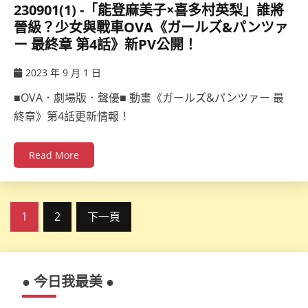
230901(1) -「能登麻美子×喜多村英梨」誰將
晉級？少女與戰車OVA《ガールズ&パンツァ
ー 最終章 第4話》新PV公開！
2023 年 9 月 1 日
ccsx
■OVA．劇場版．聲優■ 動畫《ガールズ&パンツァー 最
終章》第4話更新情報！
Read More
文
1
2
下一頁
章
分
● 今日我最美 ●
頁