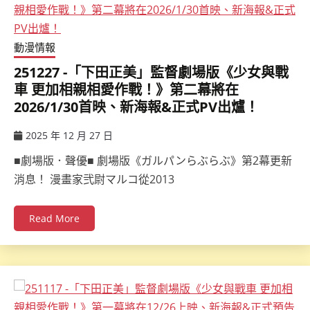
動漫情報
251227 -「下田正美」監督劇場版《少女與戰
車 更加相親相愛作戰！》第二幕將在
2026/1/30首映、新海報&正式PV出爐！
2025 年 12 月 27 日
ccsx
■劇場版．聲優■ 劇場版《ガルパンらぶらぶ》第2幕更新
消息！ 漫畫家弐尉マルコ從2013
Read More