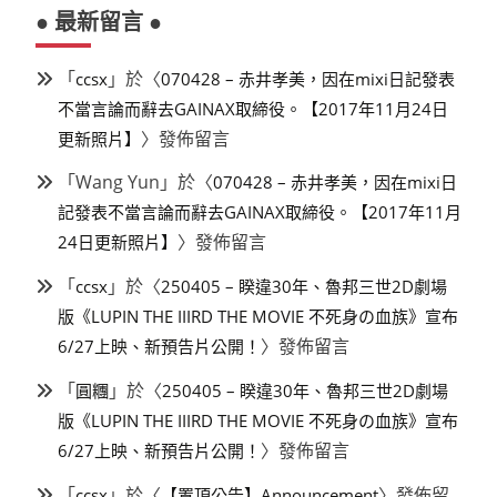
● 最新留言 ●
「
」於〈
ccsx
070428 – 赤井孝美，因在mixi日記發表
不當言論而辭去GAINAX取締役。【2017年11月24日
〉發佈留言
更新照片】
「
Wang Yun
」於〈
070428 – 赤井孝美，因在mixi日
記發表不當言論而辭去GAINAX取締役。【2017年11月
〉發佈留言
24日更新照片】
「
」於〈
ccsx
250405 – 睽違30年、魯邦三世2D劇場
版《LUPIN THE IIIRD THE MOVIE 不死身の血族》宣布
〉發佈留言
6/27上映、新預告片公開！
「
」於〈
圓糰
250405 – 睽違30年、魯邦三世2D劇場
版《LUPIN THE IIIRD THE MOVIE 不死身の血族》宣布
〉發佈留言
6/27上映、新預告片公開！
「
」於〈
〉發佈留
ccsx
【置頂公告】Announcement