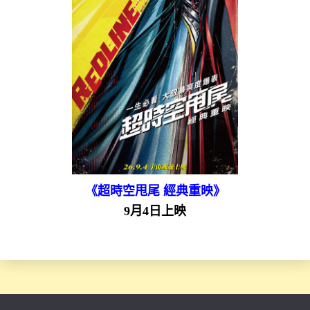
《超時空甩尾 經典重映》
9月4日上映