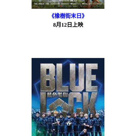
《橡樹街末日》
8月12日上映