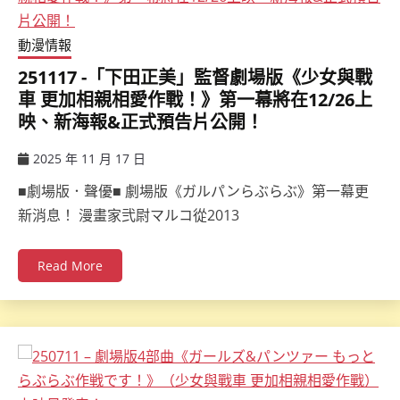
動漫情報
251117 -「下田正美」監督劇場版《少女與戰
車 更加相親相愛作戰！》第一幕將在12/26上
映、新海報&正式預告片公開！
2025 年 11 月 17 日
ccsx
■劇場版．聲優■ 劇場版《ガルパンらぶらぶ》第一幕更
新消息！ 漫畫家弐尉マルコ從2013
Read More