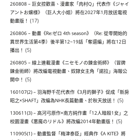
260808 – 巨女控歡喜、漫畫家「肉村Q」代表作《ジャイ
アントお嬢様》（巨人大小姐）將在2027年1月放送電視
(17)
動畫版！
260806 – 動畫《Re:ゼロ 4th season》（Re: 從零開始的
異世界生活第4季）後半第12~19話「奪還編」將在12日
(5)
播出！
260805 – 線上連載漫畫《ニセモノの錬金術師》（冒牌
鍊金術師）將改編電視動畫、奴隸女主角「諾拉」海報公
(5)
開中！
160107(2) – 羽海野千花代表作《3月的獅子》促成「新房
(5)
昭之×SHAFT」改編為NHK長篇動畫、於秋天放送！
130611(3) – 高河弓原作×南方純作畫「12人暗殺1女」之
(5)
校園漫畫《悪魔のリドル》將改編2014年動畫版！
110905(1) – 動畫監督「梅津泰臣」經典作《A KITE》將