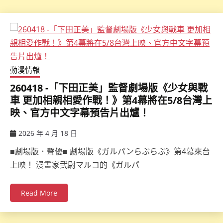
動漫情報
260418 -「下田正美」監督劇場版《少女與戰
車 更加相親相愛作戰！》第4幕將在5/8台灣上
映、官方中文字幕預告片出爐！
2026 年 4 月 18 日
ccsx
■劇場版．聲優■ 劇場版《ガルパンらぶらぶ》第4幕來台
上映！ 漫畫家弐尉マルコ的《ガルパ
Read More