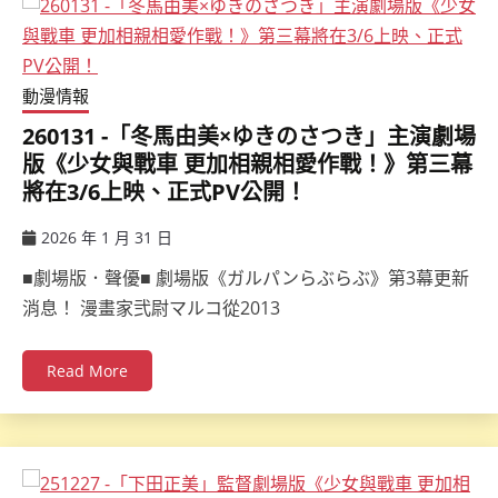
動漫情報
260131 -「冬馬由美×ゆきのさつき」主演劇場
版《少女與戰車 更加相親相愛作戰！》第三幕
將在3/6上映、正式PV公開！
2026 年 1 月 31 日
ccsx
■劇場版．聲優■ 劇場版《ガルパンらぶらぶ》第3幕更新
消息！ 漫畫家弐尉マルコ從2013
Read More