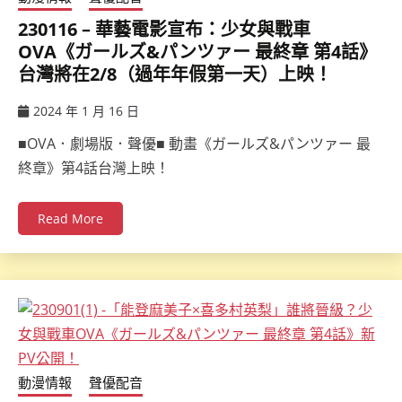
230116 – 華藝電影宣布：少女與戰車
OVA《ガールズ&パンツァー 最終章 第4話》
台灣將在2/8（過年年假第一天）上映！
2024 年 1 月 16 日
ccsx
■OVA．劇場版．聲優■ 動畫《ガールズ&パンツァー 最
終章》第4話台灣上映！
Read More
動漫情報
聲優配音