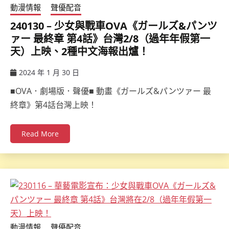
動漫情報
聲優配音
240130 – 少女與戰車OVA《ガールズ&パンツ
ァー 最終章 第4話》台灣2/8（過年年假第一
天）上映、2種中文海報出爐！
2024 年 1 月 30 日
ccsx
■OVA．劇場版．聲優■ 動畫《ガールズ&パンツァー 最
終章》第4話台灣上映！
Read More
動漫情報
聲優配音