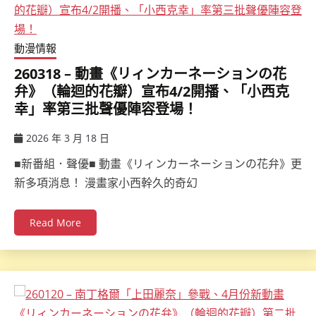
動漫情報
260318 – 動畫《リィンカーネーションの花
弁》（輪迴的花瓣）宣布4/2開播、「小西克
幸」率第三批聲優陣容登場！
2026 年 3 月 18 日
ccsx
■新番組．聲優■ 動畫《リィンカーネーションの花弁》更
新多項消息！ 漫畫家小西幹久的奇幻
Read More