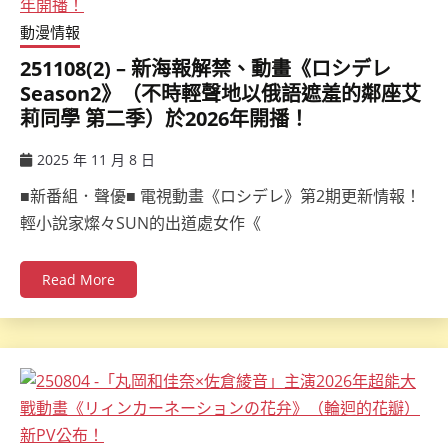
動漫情報
251108(2) – 新海報解禁、動畫《ロシデレ
Season2》（不時輕聲地以俄語遮羞的鄰座艾
莉同學 第二季）於2026年開播！
2025 年 11 月 8 日
ccsx
■新番組．聲優■ 電視動畫《ロシデレ》第2期更新情報！
輕小說家燦々SUN的出道處女作《
Read More