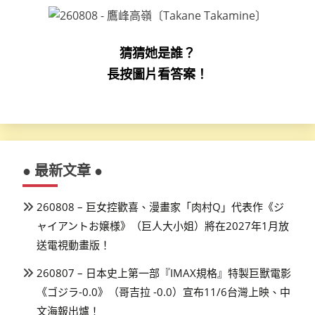
猜猜她是誰？
長按圖片看答案！
● 最新文章 ●
260808 – 巨女控歡喜、漫畫家「肉村Q」代表作《ジ
ャイアントお嬢様》（巨人大小姐）將在2027年1月放
送電視動畫版！
260807 – 日本史上第一部『IMAX規格』特製巨獸電影
《ゴジラ-0.0》（哥吉拉 -0.0）宣布11/6台灣上映、中
文海報出爐！