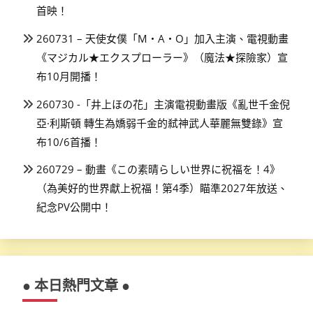
首映！
260731 – 天使女僕「M・A・O」加入主演、電視動畫
《マジカル★エクスプローラー》（魔法★探險家）宣
布10月開播！
260730 -「井上ほの花」主演電視動畫版《亂世千金倪
亞·利斯頓 轉生為嬌弱千金的弒神武人華麗無雙錄》宣
布10/6首播！
260729 – 動畫《この素晴らしい世界に祝福を！4》
（為美好的世界獻上祝福！第4季）瞄準2027年放送、
紀念PV公開中！
● 本日熱門文章 ●