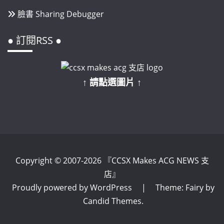
臉書 Sharing Debugger
● 訂閱RSS ●
↑ 請點選圖片 ↑
Copyright © 2007-2026 『CCSX Makes ACG NEWS 支
店』
Proudly powered by WordPress
|
Theme: Fairy by
Candid Themes
.