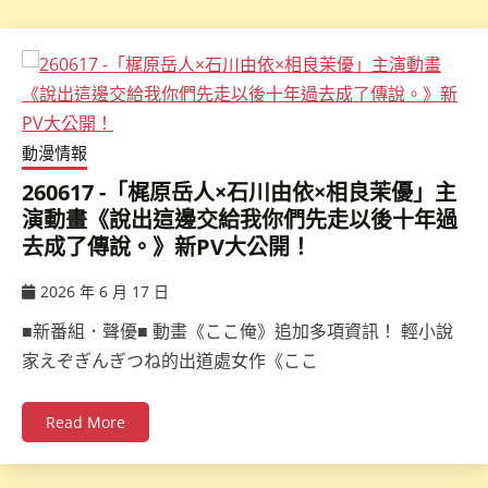
動漫情報
260617 -「梶原岳人×石川由依×相良茉優」主
演動畫《說出這邊交給我你們先走以後十年過
去成了傳說。》新PV大公開！
2026 年 6 月 17 日
ccsx
■新番組．聲優■ 動畫《ここ俺》追加多項資訊！ 輕小說
家えぞぎんぎつね的出道處女作《ここ
Read More