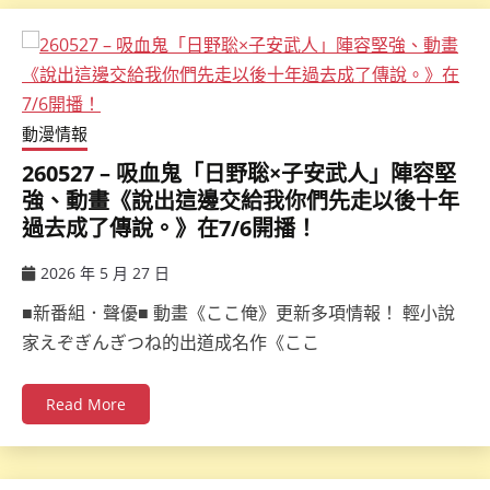
動漫情報
260527 – 吸血鬼「日野聡×子安武人」陣容堅
強、動畫《說出這邊交給我你們先走以後十年
過去成了傳說。》在7/6開播！
2026 年 5 月 27 日
ccsx
■新番組．聲優■ 動畫《ここ俺》更新多項情報！ 輕小說
家えぞぎんぎつね的出道成名作《ここ
Read More