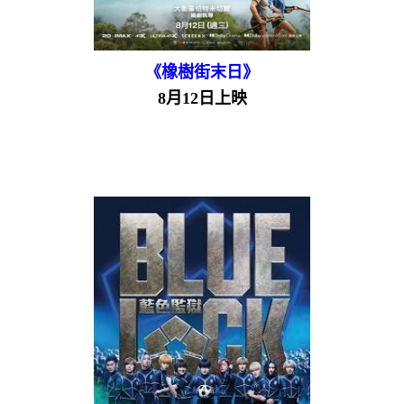
《橡樹街末日》
8月12日上映