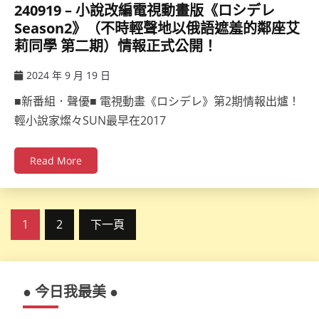
240919 – 小說改編電視動畫版《ロシデレ
Season2》（不時輕聲地以俄語遮羞的鄰座艾
莉同學 第二期）情報正式公開！
2024 年 9 月 19 日
ccsx
■新番組．聲優■ 電視動畫《ロシデレ》第2期情報出爐！
輕小說家燦々SUN最早在2017
Read More
文
1
2
下一頁
章
分
● 今日我最美 ●
頁