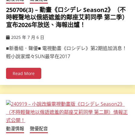
250706(3) – 動畫《ロシデレ Season2》（不
時輕聲地以俄語遮羞的鄰座艾莉同學 第二季）
宣布2026年放送、海報出爐！
2025 年 7 月 6 日
ccsx
■新番組．聲優■ 電視動畫《ロシデレ》第2期追加消息！
輕小說家燦々SUN最早在2017
Read More
動漫情報
聲優配音