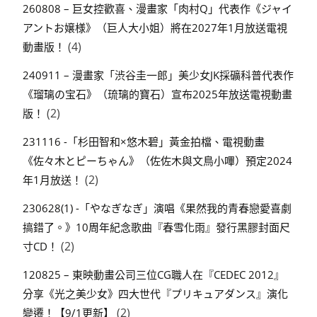
260808 – 巨女控歡喜、漫畫家「肉村Q」代表作《ジャイ
アントお嬢様》（巨人大小姐）將在2027年1月放送電視
(4)
動畫版！
240911 – 漫畫家「渋谷圭一郎」美少女JK採礦科普代表作
《瑠璃の宝石》（琉璃的寶石）宣布2025年放送電視動畫
(2)
版！
231116 -「杉田智和×悠木碧」黃金拍檔、電視動畫
《佐々木とピーちゃん》（佐佐木與文鳥小嗶）預定2024
(2)
年1月放送！
230628(1) -「やなぎなぎ」演唱《果然我的青春戀愛喜劇
搞錯了。》10周年紀念歌曲『春雪化雨』發行黑膠封面尺
(2)
寸CD！
120825 – 東映動畫公司三位CG職人在『CEDEC 2012』
分享《光之美少女》四大世代『プリキュアダンス』演化
(2)
變遷！【9/1更新】