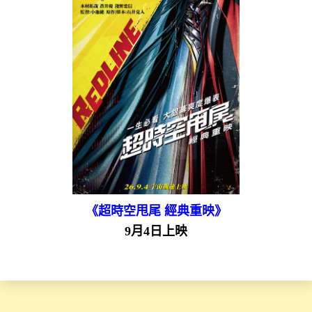
《超時空甩尾 經典重映》
9月4日上映