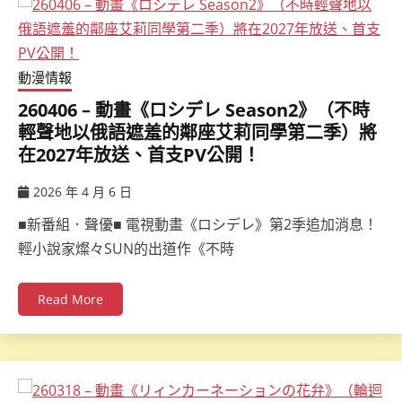
動漫情報
260406 – 動畫《ロシデレ Season2》（不時
輕聲地以俄語遮羞的鄰座艾莉同學第二季）將
在2027年放送、首支PV公開！
2026 年 4 月 6 日
ccsx
■新番組．聲優■ 電視動畫《ロシデレ》第2季追加消息！
輕小說家燦々SUN的出道作《不時
Read More