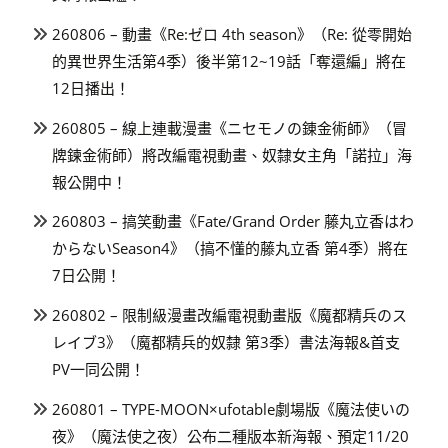
260806 – 動畫《Re:ゼロ 4th season》（Re: 從零開始
的異世界生活第4季）後半第12~19話「奪還編」將在
12日播出！
260805 – 線上連載漫畫《ニセモノの錬金術師》（冒
牌鍊金術師）將改編電視動畫、奴隸女主角「諾拉」海
報公開中！
260803 – 搞笑動畫《Fate/Grand Order 藤丸立香はわ
からないSeason4》（搞不懂的藤丸立香 第4季）將在
7日公開！
260802 – 限制級漫畫改編電視動畫版《魔都精兵のス
レイブ3》（魔都精兵的奴隸 第3季）書法海報&首支
PV一同公開！
260801 – TYPE-MOON×ufotable劇場版《魔法使いの
夜》（魔法使之夜）公布二種版本新海報、預定11/20