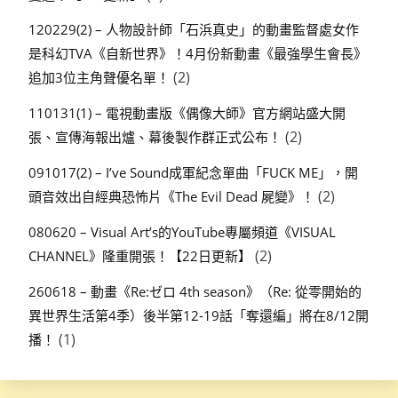
120229(2) – 人物設計師「石浜真史」的動畫監督處女作
是科幻TVA《自新世界》！4月份新動畫《最強學生會長》
(2)
追加3位主角聲優名單！
110131(1) – 電視動畫版《偶像大師》官方網站盛大開
(2)
張、宣傳海報出爐、幕後製作群正式公布！
091017(2) – I’ve Sound成軍紀念單曲「FUCK ME」，開
(2)
頭音效出自經典恐怖片《The Evil Dead 屍變》！
080620 – Visual Art’s的YouTube專屬頻道《VISUAL
(2)
CHANNEL》隆重開張！【22日更新】
260618 – 動畫《Re:ゼロ 4th season》（Re: 從零開始的
異世界生活第4季）後半第12-19話「奪還編」將在8/12開
(1)
播！