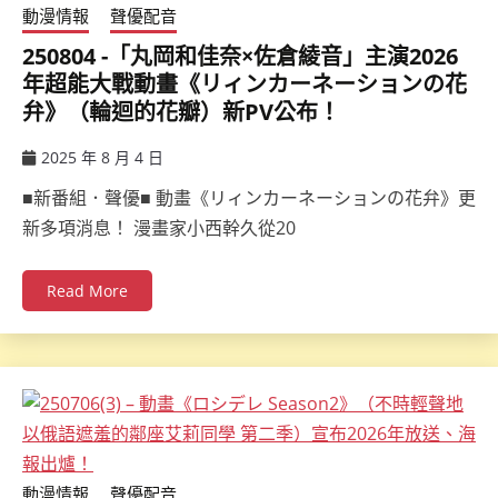
動漫情報
聲優配音
250804 -「丸岡和佳奈×佐倉綾音」主演2026
年超能大戰動畫《リィンカーネーションの花
弁》（輪迴的花瓣）新PV公布！
2025 年 8 月 4 日
ccsx
■新番組．聲優■ 動畫《リィンカーネーションの花弁》更
新多項消息！ 漫畫家小西幹久從20
Read More
動漫情報
聲優配音