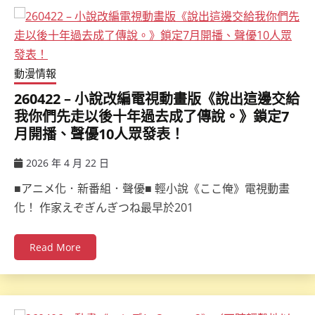
動漫情報
260422 – 小說改編電視動畫版《說出這邊交給
我你們先走以後十年過去成了傳說。》鎖定7
月開播、聲優10人眾發表！
2026 年 4 月 22 日
ccsx
■アニメ化．新番組．聲優■ 輕小說《ここ俺》電視動畫
化！ 作家えぞぎんぎつね最早於201
Read More