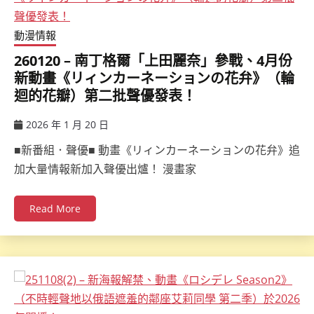
動漫情報
260120 – 南丁格爾「上田麗奈」參戰、4月份
新動畫《リィンカーネーションの花弁》（輪
迴的花瓣）第二批聲優發表！
2026 年 1 月 20 日
ccsx
■新番組．聲優■ 動畫《リィンカーネーションの花弁》追
加大量情報新加入聲優出爐！ 漫畫家
Read More