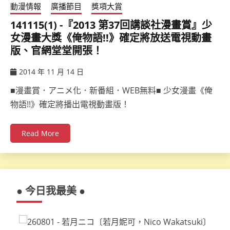
動漫情報
廣播節目
獎項大賞
141115(1) -『2013 第37回講談社漫畫賞』少
女漫畫大獎《俺物語!!》確定將放送電視動畫
版、官網堂堂開張！
2014 年 11 月 14 日
ccsx
■漫畫賞．アニメ化．新番組．WEB無料■ 少女漫畫《俺
物語!!》確定將播出電視動畫版！
Read More
● 今日我最美 ●