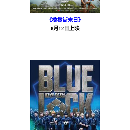
《橡樹街末日》
8月12日上映