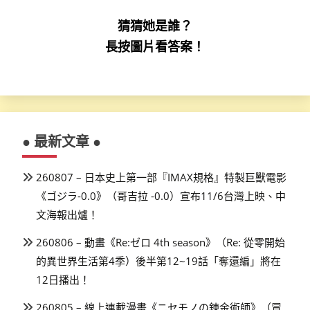
猜猜她是誰？
長按圖片看答案！
● 最新文章 ●
260807 – 日本史上第一部『IMAX規格』特製巨獸電影
《ゴジラ-0.0》（哥吉拉 -0.0）宣布11/6台灣上映、中
文海報出爐！
260806 – 動畫《Re:ゼロ 4th season》（Re: 從零開始
的異世界生活第4季）後半第12~19話「奪還編」將在
12日播出！
260805 – 線上連載漫畫《ニセモノの錬金術師》（冒