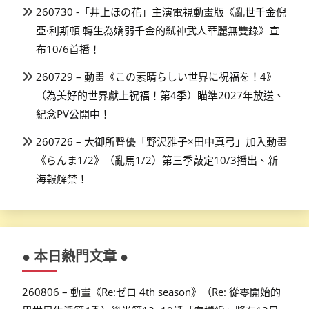
260730 -「井上ほの花」主演電視動畫版《亂世千金倪
亞·利斯頓 轉生為嬌弱千金的弒神武人華麗無雙錄》宣
布10/6首播！
260729 – 動畫《この素晴らしい世界に祝福を！4》
（為美好的世界獻上祝福！第4季）瞄準2027年放送、
紀念PV公開中！
260726 – 大御所聲優「野沢雅子×田中真弓」加入動畫
《らんま1/2》（亂馬1/2）第三季敲定10/3播出、新
海報解禁！
● 本日熱門文章 ●
260806 – 動畫《Re:ゼロ 4th season》（Re: 從零開始的