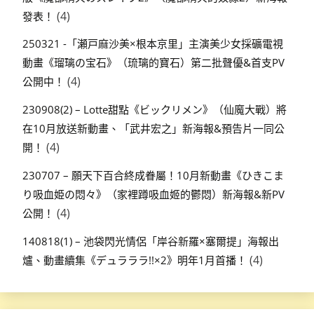
(4)
發表！
250321 -「瀬戸麻沙美×根本京里」主演美少女採礦電視
動畫《瑠璃の宝石》（琉璃的寶石）第二批聲優&首支PV
(4)
公開中！
230908(2) – Lotte甜點《ビックリメン》（仙魔大戰）將
在10月放送新動畫、「武井宏之」新海報&預告片一同公
(4)
開！
230707 – 願天下百合終成眷屬！10月新動畫《ひきこま
り吸血姫の悶々》（家裡蹲吸血姬的鬱悶）新海報&新PV
(4)
公開！
140818(1) – 池袋閃光情侶「岸谷新羅×塞爾提」海報出
(4)
爐、動畫續集《デュラララ!!×2》明年1月首播！