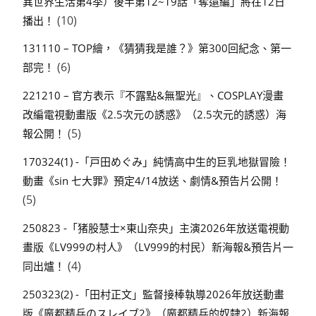
異世界生活第4季）後半第12~19話「奪還編」將在12日
(10)
播出！
131110 – TOP繪，《猜猜我是誰？》第300回紀念、第一
(6)
部完！
221210 – 官方表示『不露點&無聖光』、COSPLAY漫畫
改編電視動畫版《2.5次元の誘惑》（2.5次元的誘惑）海
(5)
報公開！
170324(1) -「戸田めぐみ」純情高中生的巨乳地獄冒險！
動畫《sin 七大罪》預定4/14放送、劇情&預告片公開！
(5)
250823 -「猪股慧士×東山奈央」主演2026年放送電視動
畫版《LV999の村人》（LV999的村民）新海報&預告片一
(4)
同出爐！
250323(2) -「田村正文」監督接棒執導2026年放送動畫
版《魔都精兵のスレイブ2》（魔都精兵的奴隸2）新海報