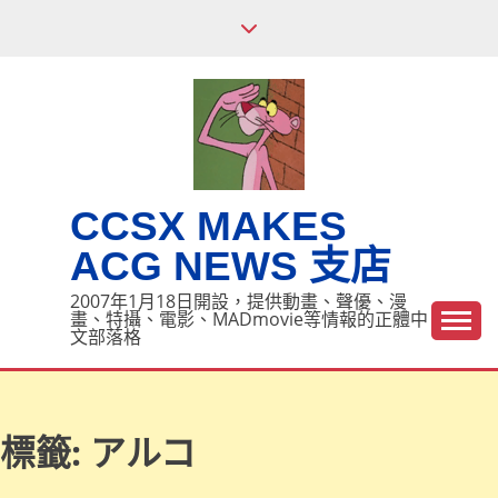
Skip
to
content
CCSX MAKES
ACG NEWS 支店
2007年1月18日開設，提供動畫、聲優、漫
畫、特攝、電影、MADmovie等情報的正體中
文部落格
標籤:
アルコ