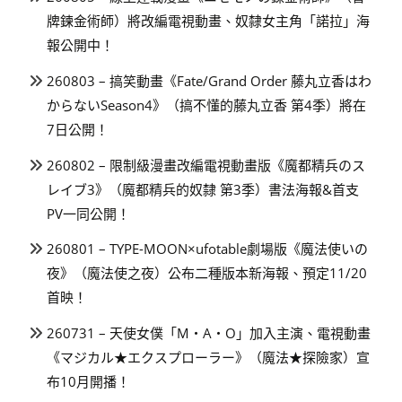
牌鍊金術師）將改編電視動畫、奴隸女主角「諾拉」海
報公開中！
260803 – 搞笑動畫《Fate/Grand Order 藤丸立香はわ
からないSeason4》（搞不懂的藤丸立香 第4季）將在
7日公開！
260802 – 限制級漫畫改編電視動畫版《魔都精兵のス
レイブ3》（魔都精兵的奴隸 第3季）書法海報&首支
PV一同公開！
260801 – TYPE-MOON×ufotable劇場版《魔法使いの
夜》（魔法使之夜）公布二種版本新海報、預定11/20
首映！
260731 – 天使女僕「M・A・O」加入主演、電視動畫
《マジカル★エクスプローラー》（魔法★探險家）宣
布10月開播！