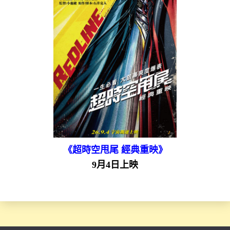
《超時空甩尾 經典重映》
9月4日上映