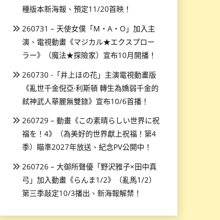
種版本新海報、預定11/20首映！
260731 – 天使女僕「M・A・O」加入主
演、電視動畫《マジカル★エクスプロー
ラー》（魔法★探險家）宣布10月開播！
260730 -「井上ほの花」主演電視動畫版
《亂世千金倪亞·利斯頓 轉生為嬌弱千金的
弒神武人華麗無雙錄》宣布10/6首播！
260729 – 動畫《この素晴らしい世界に祝
福を！4》（為美好的世界獻上祝福！第4
季）瞄準2027年放送、紀念PV公開中！
260726 – 大御所聲優「野沢雅子×田中真
弓」加入動畫《らんま1/2》（亂馬1/2）
第三季敲定10/3播出、新海報解禁！