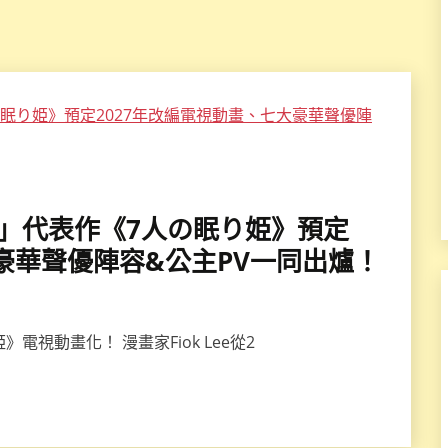
 Lee」代表作《7人の眠り姫》預定
大豪華聲優陣容&公主PV一同出爐！
電視動畫化！ 漫畫家Fiok Lee從2