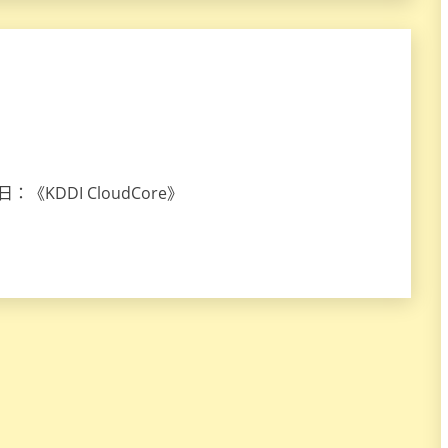
《KDDI CloudCore》