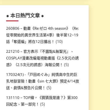
● 本日熱門文章 ●
260806 – 動畫《Re:ゼロ 4th season》（Re:
從零開始的異世界生活第4季）後半第12~19
(10)
話「奪還編」將在12日播出！
221210 – 官方表示『不露點&無聖光』、
COSPLAY漫畫改編電視動畫版《2.5次元の誘
(5)
惑》（2.5次元的誘惑）海報公開！
170324(1) -「戸田めぐみ」純情高中生的巨
乳地獄冒險！動畫《sin 七大罪》預定4/14放
(5)
送、劇情&預告片公開！
131110 – TOP繪，《猜猜我是誰？》第300
(5)
回紀念、第一部完！