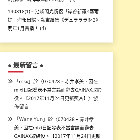
140818(1) – 池袋閃光情侶「岸谷新羅×塞爾
提」海報出爐、動畫續集《デュラララ!!×2》
(4)
明年1月首播！
● 最新留言 ●
「
」於〈
ccsx
070428 – 赤井孝美，因在
mixi日記發表不當言論而辭去GAINAX取締
〉發
役。【2017年11月24日更新照片】
佈留言
「
Wang Yun
」於〈
070428 – 赤井孝
美，因在mixi日記發表不當言論而辭去
GAINAX取締役。【2017年11月24日更新