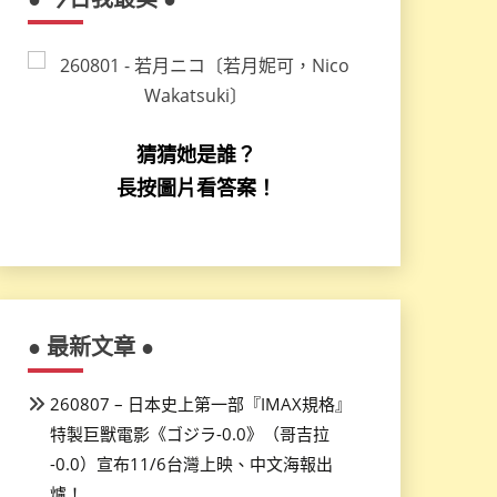
猜猜她是誰？
長按圖片看答案！
● 最新文章 ●
260807 – 日本史上第一部『IMAX規格』
特製巨獸電影《ゴジラ-0.0》（哥吉拉
-0.0）宣布11/6台灣上映、中文海報出
爐！