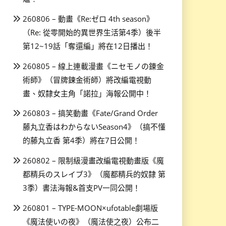
260806 – 動畫《Re:ゼロ 4th season》
（Re: 從零開始的異世界生活第4季）後半
第12~19話「奪還編」將在12日播出！
260805 – 線上連載漫畫《ニセモノの錬金
術師》（冒牌鍊金術師）將改編電視動
畫、奴隸女主角「諾拉」海報公開中！
260803 – 搞笑動畫《Fate/Grand Order
藤丸立香はわからないSeason4》（搞不懂
的藤丸立香 第4季）將在7日公開！
260802 – 限制級漫畫改編電視動畫版《魔
都精兵のスレイブ3》（魔都精兵的奴隸 第
3季）書法海報&首支PV一同公開！
260801 – TYPE-MOON×ufotable劇場版
《魔法使いの夜》（魔法使之夜）公布二