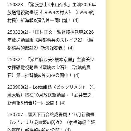
250823 -「猪股慧士×東山奈央」主演2026年
放送電視動畫版《LV999の村人》（LV999的
(4)
村民）新海報&預告片一同出爐！
250323(2) -「田村正文」監督接棒執導2026
年放送動畫版《魔都精兵のスレイブ2》（魔
(4)
都精兵的奴隸2）新海報發表！
250321 -「瀬戸麻沙美×根本京里」主演美少
女採礦電視動畫《瑠璃の宝石》（琉璃的寶
(4)
石）第二批聲優&首支PV公開中！
230908(2) – Lotte甜點《ビックリメン》（仙
魔大戰）將在10月放送新動畫、「武井宏之」
(4)
新海報&預告片一同公開！
230707 – 願天下百合終成眷屬！10月新動畫
《ひきこまり吸血姫の悶々》（家裡蹲吸血姬
(4)
的鬱悶）新海報&新PV公開！