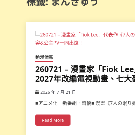
標籤:
まんきゅう
動漫情報
260721 – 漫畫家「Fiok
2027年改編電視動畫、七
2026 年 7 月 21 日
ccsx
■アニメ化．新番組．聲優■ 漫畫《7人の眠り姫》
Read More